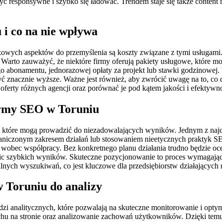
responsywne i szybko się ładować. Trendem staje się także content ma
 i co na nie wpływa
owych aspektów do przemyślenia są koszty związane z tymi usługami.
y. Warto zauważyć, że niektóre firmy oferują pakiety usługowe, które
go abonamentu, jednorazowej opłaty za projekt lub stawki godzinowej
znacznie wyższe. Ważne jest również, aby zwrócić uwagę na to, co d
 oferty różnych agencji oraz porównać je pod kątem jakości i efekty
firmy SEO w Toruniu
 które mogą prowadzić do niezadowalających wyników. Jednym z najczęs
ograniczonym zakresem działań lub stosowaniem nieetycznych praktyk S
wobec współpracy. Bez konkretnego planu działania trudno będzie oc
etnic szybkich wyników. Skuteczne pozycjonowanie to proces wymagając
nych wyszukiwań, co jest kluczowe dla przedsiębiorstw działających 
 Toruniu do analizy
zi analitycznych, które pozwalają na skuteczne monitorowanie i opty
ruchu na stronie oraz analizowanie zachowań użytkowników. Dzięki temu