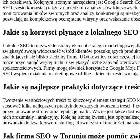
ich oczekiwań. Kolejnym istotnym narzędziem jest Google Search C
SEO często korzystają także z narzędzi do analizy słów kluczowych,
monitorowania linków zwrotnych oraz analizy konkurencji są niezbęd
pozwalają na kompleksową ocenę stanu witryny oraz wskazanie ob
Jakie są korzyści płynące z lokalnego SEO
Lokalne SEO to niezwykle istotny element strategii marketingowej d
zwiększyć swoją widoczność wśród klientów poszukujących produktó
znajdujących się blisko siedziby firmy. Użytkownicy coraz częściej
może przyciągnąć więcej ruchu i zwiększyć liczbę zapytań ofertow
społecznościowych. Firmy mogą również korzystać z Google Moja Fir
SEO wspiera działania marketingowe offline – klienci często szukają
Jakie są najlepsze praktyki dotyczące tre
Tworzenie wartościowych treści to kluczowy element strategii SEO
stosować kilka najlepszych praktyk dotyczących tworzenia treści. P
pozycjonowanie strony oraz reputację marki. Ważne jest także dostos
nich zrozumiały i atrakcyjny. Kolejną istotną kwestią jest optymali
prowadzić do tzw. keyword stuffing. Również struktura treści ma zna
Jak firma SEO w Toruniu może pomóc zwię