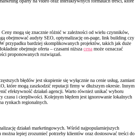
rketing oparty na video oraz interaktywnych formatach treści, które
 Ceny mogą się znacznie różnić w zależności od wielu czynników,
 mogą obejmować audyty SEO, optymalizację on-page, link building czy
. W przypadku bardziej skomplikowanych projektów, takich jak duże
okładnie obejmuje oferta – czasami niższa
cena
może oznaczać
wności proponowanych rozwiązań.
tszych błędów jest skupienie się wyłącznie na cenie usług, zamiast
EO, które mogą zaszkodzić reputacji firmy w dłuższym okresie. Innym
enić efektywność działań agencji. Warto również unikać wyboru
y czasu i cierpliwości. Kolejnym błędem jest ignorowanie lokalnych
na rynkach regionalnych.
malizację działań marketingowych. Wśród najpopularniejszych
 można lepiej zrozumieć potrzeby klientów oraz dostosować treści do