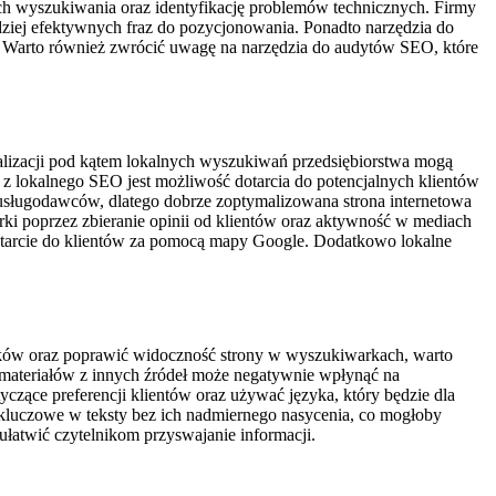
ch wyszukiwania oraz identyfikację problemów technicznych. Firmy
rdziej efektywnych fraz do pozycjonowania. Ponadto narzędzia do
y. Warto również zwrócić uwagę na narzędzia do audytów SEO, które
malizacji pod kątem lokalnych wyszukiwań przedsiębiorstwa mogą
 lokalnego SEO jest możliwość dotarcia do potencjalnych klientów
h usługodawców, dlatego dobrze zoptymalizowana strona internetowa
i poprzez zbieranie opinii od klientów oraz aktywność w mediach
dotarcie do klientów za pomocą mapy Google. Dodatkowo lokalne
ników oraz poprawić widoczność strony w wyszukiwarkach, warto
e materiałów z innych źródeł może negatywnie wpłynąć na
czące preferencji klientów oraz używać języka, który będzie dla
zy kluczowe w teksty bez ich nadmiernego nasycenia, co mogłoby
ułatwić czytelnikom przyswajanie informacji.