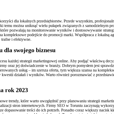
orzyści dla lokalnych przedsiębiorstw. Przede wszystkim, profesjona
ęki temu można uniknąć wielu pułapek związanych z samodzielnym pr
ii, które pozwalają na monitorowanie wyników i dostosowywanie strate
 na kompleksowe podejście do promocji marki. Współpraca z lokalną age
 trafne i efektywne.
 dla swojego biznesu
u każdej strategii marketingowej online. Aby podjąć właściwą decyzję
rmy oraz jej doświadczenie w branży. Dobrym pomysłem jest sprawdzen
oferowanych usług – im szersza oferta, tym większa szansa na komple
w kwestii działań i wyników. Warto również porozmawiać z przedstawici
a rok 2023
 nowe trendy, które warto uwzględnić przy planowaniu strategii marke
ymalizacji stron internetowych. Firmy SEO w Toruniu zaczynają wyko
dopasowanie treści do ich potrzeb. Ponadto coraz większy nacisk kład