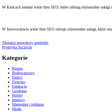
W Kielcach istnieje wiele firm SEO, które oferują różnorodne usłu
W Inowrocławiu wiele firm SEO oferuje różnorodne usługi, które m
Tłumacz prawniczy angielski
Protetyka Szczecin
Kategorie
Biznes
Budownictwo
Dzieci
Dziecko
Edukacja
Geologia
Hobby
Imprezy
Marketing i reklama
Moda