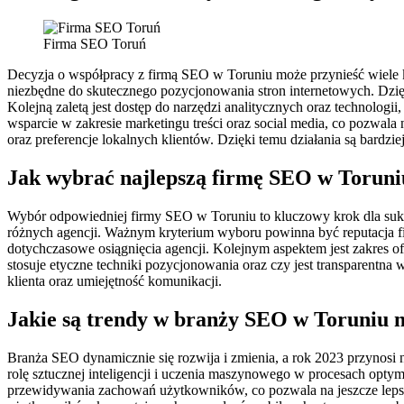
Firma SEO Toruń
Decyzja o współpracy z firmą SEO w Toruniu może przynieść wiele k
niezbędne do skutecznego pozycjonowania stron internetowych. Dzi
Kolejną zaletą jest dostęp do narzędzi analitycznych oraz technolog
wsparcie w zakresie marketingu treści oraz social media, co pozwala
oraz preferencje lokalnych klientów. Dzięki temu działania są bardziej
Jak wybrać najlepszą firmę SEO w Toruniu
Wybór odpowiedniej firmy SEO w Toruniu to kluczowy krok dla sukces
różnych agencji. Ważnym kryterium wyboru powinna być reputacja fi
dotychczasowe osiągnięcia agencji. Kolejnym aspektem jest zakres 
stosuje etyczne techniki pozycjonowania oraz czy jest transparentna 
klienta oraz umiejętność komunikacji.
Jakie są trendy w branży SEO w Toruniu n
Branża SEO dynamicznie się rozwija i zmienia, a rok 2023 przynosi
rolę sztucznej inteligencji i uczenia maszynowego w procesach opt
przewidywania zachowań użytkowników, co pozwala na jeszcze lepsze 