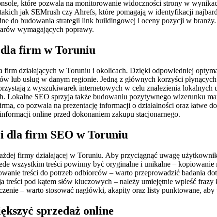
onsole, które pozwala na monitorowanie widoczności strony w wynika
 takich jak SEMrush czy Ahrefs, które pomagają w identyfikacji najba
ne do budowania strategii link buildingowej i oceny pozycji w branż
szarów wymagających poprawy.
 dla firm w Toruniu
la firm działających w Toruniu i okolicach. Dzięki odpowiedniej opty
w lub usług w danym regionie. Jedną z głównych korzyści płynących z
 korzystają z wyszukiwarek internetowych w celu znalezienia lokalnyc
ych. Lokalne SEO sprzyja także budowaniu pozytywnego wizerunku mark
ma, co pozwala na prezentację informacji o działalności oraz łatwe 
 informacji online przed dokonaniem zakupu stacjonarnego.
ści dla firm SEO w Toruniu
 każdej firmy działającej w Toruniu. Aby przyciągnąć uwagę użytkow
rzede wszystkim treści powinny być oryginalne i unikalne – kopiowani
owanie treści do potrzeb odbiorców – warto przeprowadzić badania doty
zacja treści pod kątem słów kluczowych – należy umiejętnie wpleść fra
czenie – warto stosować nagłówki, akapity oraz listy punktowane, aby 
kszyć sprzedaż online