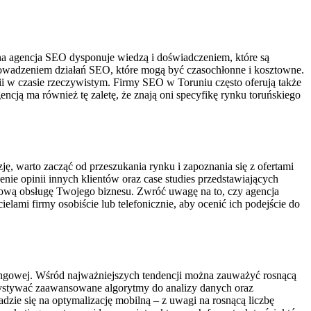
lna agencja SEO dysponuje wiedzą i doświadczeniem, które są
owadzeniem działań SEO, które mogą być czasochłonne i kosztowne.
gii w czasie rzeczywistym. Firmy SEO w Toruniu często oferują także
ncją ma również tę zaletę, że znają oni specyfikę rynku toruńskiego
, warto zacząć od przeszukania rynku i zapoznania się z ofertami
ie opinii innych klientów oraz case studies przedstawiających
ksową obsługę Twojego biznesu. Zwróć uwagę na to, czy agencja
elami firmy osobiście lub telefonicznie, aby ocenić ich podejście do
tingowej. Wśród najważniejszych tendencji można zauważyć rosnącą
rzystywać zaawansowane algorytmy do analizy danych oraz
zie się na optymalizację mobilną – z uwagi na rosnącą liczbę