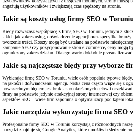
użytkowników korzystających z urządzeń mobilnych, strony muszą być 
angażują użytkowników i zwiększają czas spędzony na stronie.
Jakie są koszty usług firmy SEO w Toruniu
Kiedy rozważasz współpracę z firmą SEO w Toruniu, jednym z klucz
takich jak zakres usług, doświadczenie agencji oraz specyfika branż
tworzenie treści. Koszty mogą być ustalane na podstawie miesięczne
kampanie SEO czy pozycjonowanie stron e-commerce, ceny mogą być 
ograniczony zakres działań. Dlatego warto dokładnie przeanalizować
Jakie są najczęstsze błędy przy wyborze 
Wybierając firmę SEO w Toruniu, wiele osób popełnia typowe błędy,
na jakości i doświadczeniu agencji. Niska cena często wiąże się z 
powszechnym błędem jest brak jasno określonych celów i oczekiwań 
firmy na podstawie jedynie atrakcyjnej strony internetowej czy obi
aspektów SEO – wiele firm zapomina o optymalizacji pod kątem lokal
Jakie narzędzia wykorzystuje firma SEO w
Profesjonalne firmy SEO w Toruniu korzystają z różnorodnych narzęd
narzędzi znajduje się Google Analytics, które umożliwia śledzenie 