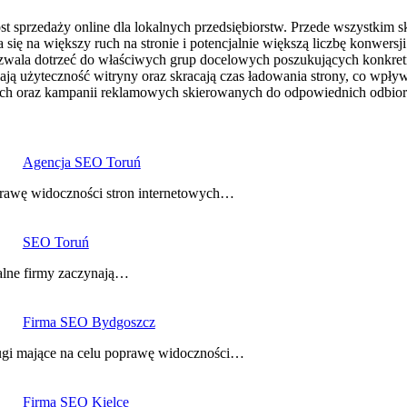
sprzedaży online dla lokalnych przedsiębiorstw. Przede wszystkim s
się na większy ruch na stronie i potencjalnie większą liczbę konwer
ozwala dotrzeć do właściwych grup docelowych poszukujących konkret
iają użyteczność witryny oraz skracają czas ładowania strony, co wp
ych oraz kampanii reklamowych skierowanych do odpowiednich odbi
Agencja SEO Toruń
oprawę widoczności stron internetowych…
SEO Toruń
kalne firmy zaczynają…
Firma SEO Bydgoszcz
ługi mające na celu poprawę widoczności…
Firma SEO Kielce