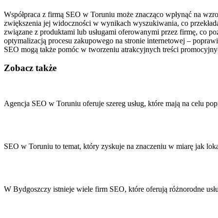
Współpraca z firmą SEO w Toruniu może znacząco wpłynąć na wzrost 
zwiększenia jej widoczności w wynikach wyszukiwania, co przekłada 
związane z produktami lub usługami oferowanymi przez firmę, co p
optymalizacją procesu zakupowego na stronie internetowej – popraw
SEO mogą także pomóc w tworzeniu atrakcyjnych treści promocyjn
Zobacz także
Nawigacja
wpisu
Agencja SEO w Toruniu oferuje szereg usług, które mają na celu p
SEO w Toruniu to temat, który zyskuje na znaczeniu w miarę jak lo
W Bydgoszczy istnieje wiele firm SEO, które oferują różnorodne us