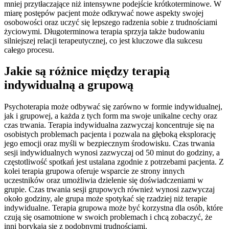
mniej przytłaczające niż intensywne podejście krótkoterminowe. W
miarę postępów pacjent może odkrywać nowe aspekty swojej
osobowości oraz uczyć się lepszego radzenia sobie z trudnościami
życiowymi. Długoterminowa terapia sprzyja także budowaniu
silniejszej relacji terapeutycznej, co jest kluczowe dla sukcesu
całego procesu.
Jakie są różnice między terapią
indywidualną a grupową
Psychoterapia może odbywać się zarówno w formie indywidualnej,
jak i grupowej, a każda z tych form ma swoje unikalne cechy oraz
czas trwania. Terapia indywidualna zazwyczaj koncentruje się na
osobistych problemach pacjenta i pozwala na głęboką eksplorację
jego emocji oraz myśli w bezpiecznym środowisku. Czas trwania
sesji indywidualnych wynosi zazwyczaj od 50 minut do godziny, a
częstotliwość spotkań jest ustalana zgodnie z potrzebami pacjenta. Z
kolei terapia grupowa oferuje wsparcie ze strony innych
uczestników oraz umożliwia dzielenie się doświadczeniami w
grupie. Czas trwania sesji grupowych również wynosi zazwyczaj
około godziny, ale grupa może spotykać się rzadziej niż terapie
indywidualne. Terapia grupowa może być korzystna dla osób, które
czują się osamotnione w swoich problemach i chcą zobaczyć, że
inni borykają się z podobnymi trudnościami.