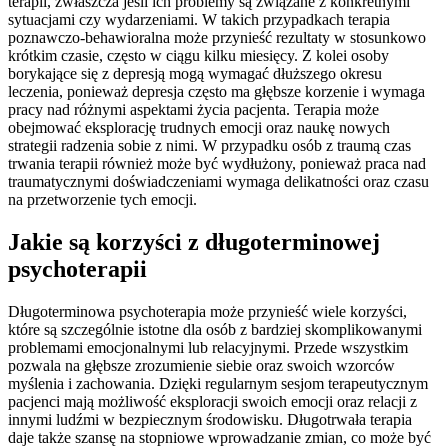
terapii, zwłaszcza jeśli ich problemy są związane z konkretnymi
sytuacjami czy wydarzeniami. W takich przypadkach terapia
poznawczo-behawioralna może przynieść rezultaty w stosunkowo
krótkim czasie, często w ciągu kilku miesięcy. Z kolei osoby
borykające się z depresją mogą wymagać dłuższego okresu
leczenia, ponieważ depresja często ma głębsze korzenie i wymaga
pracy nad różnymi aspektami życia pacjenta. Terapia może
obejmować eksplorację trudnych emocji oraz naukę nowych
strategii radzenia sobie z nimi. W przypadku osób z traumą czas
trwania terapii również może być wydłużony, ponieważ praca nad
traumatycznymi doświadczeniami wymaga delikatności oraz czasu
na przetworzenie tych emocji.
Jakie są korzyści z długoterminowej
psychoterapii
Długoterminowa psychoterapia może przynieść wiele korzyści,
które są szczególnie istotne dla osób z bardziej skomplikowanymi
problemami emocjonalnymi lub relacyjnymi. Przede wszystkim
pozwala na głębsze zrozumienie siebie oraz swoich wzorców
myślenia i zachowania. Dzięki regularnym sesjom terapeutycznym
pacjenci mają możliwość eksploracji swoich emocji oraz relacji z
innymi ludźmi w bezpiecznym środowisku. Długotrwała terapia
daje także szansę na stopniowe wprowadzanie zmian, co może być