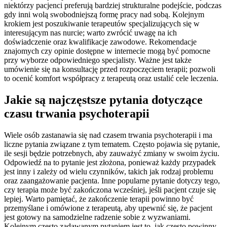
niektórzy pacjenci preferują bardziej strukturalne podejście, podczas
gdy inni wolą swobodniejszą formę pracy nad sobą. Kolejnym
krokiem jest poszukiwanie terapeutów specjalizujących się w
interesującym nas nurcie; warto zwrócić uwagę na ich
doświadczenie oraz kwalifikacje zawodowe. Rekomendacje
znajomych czy opinie dostępne w internecie mogą być pomocne
przy wyborze odpowiedniego specjalisty. Ważne jest także
umówienie się na konsultację przed rozpoczęciem terapii; pozwoli
to ocenić komfort współpracy z terapeutą oraz ustalić cele leczenia.
Jakie są najczęstsze pytania dotyczące
czasu trwania psychoterapii
Wiele osób zastanawia się nad czasem trwania psychoterapii i ma
liczne pytania związane z tym tematem. Często pojawia się pytanie,
ile sesji będzie potrzebnych, aby zauważyć zmiany w swoim życiu.
Odpowiedź na to pytanie jest złożona, ponieważ każdy przypadek
jest inny i zależy od wielu czynników, takich jak rodzaj problemu
oraz zaangażowanie pacjenta. Inne popularne pytanie dotyczy tego,
czy terapia może być zakończona wcześniej, jeśli pacjent czuje się
lepiej. Warto pamiętać, że zakończenie terapii powinno być
przemyślane i omówione z terapeutą, aby upewnić się, że pacjent
jest gotowy na samodzielne radzenie sobie z wyzwaniami.
Kolejnym często zadawanym pytaniem jest to, jak często powinny