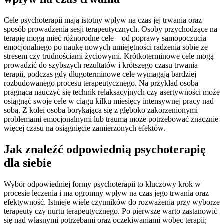
Cele psychoterapii mają istotny wpływ na czas jej trwania oraz
sposób prowadzenia sesji terapeutycznych. Osoby przychodzące na
terapię mogą mieć różnorodne cele – od poprawy samopoczucia
emocjonalnego po naukę nowych umiejętności radzenia sobie ze
stresem czy trudnościami życiowymi. Krótkoterminowe cele mogą
prowadzić do szybszych rezultatów i krótszego czasu trwania
terapii, podczas gdy długoterminowe cele wymagają bardziej
rozbudowanego procesu terapeutycznego. Na przykład osoba
pragnąca nauczyć się technik relaksacyjnych czy asertywności może
osiągnąć swoje cele w ciągu kilku miesięcy intensywnej pracy nad
sobą. Z kolei osoba borykająca się z głęboko zakorzenionymi
problemami emocjonalnymi lub traumą może potrzebować znacznie
więcej czasu na osiągnięcie zamierzonych efektów.
Jak znaleźć odpowiednią psychoterapię
dla siebie
Wybór odpowiedniej formy psychoterapii to kluczowy krok w
procesie leczenia i ma ogromny wpływ na czas jego trwania oraz
efektywność. Istnieje wiele czynników do rozważenia przy wyborze
terapeuty czy nurtu terapeutycznego. Po pierwsze warto zastanowić
się nad własnymi potrzebami oraz oczekiwaniami wobec terapii;