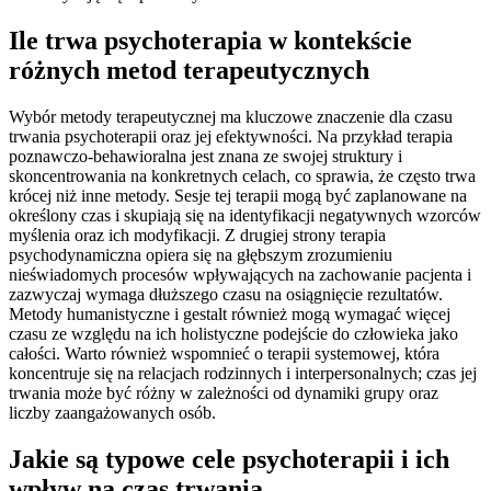
Ile trwa psychoterapia w kontekście
różnych metod terapeutycznych
Wybór metody terapeutycznej ma kluczowe znaczenie dla czasu
trwania psychoterapii oraz jej efektywności. Na przykład terapia
poznawczo-behawioralna jest znana ze swojej struktury i
skoncentrowania na konkretnych celach, co sprawia, że często trwa
krócej niż inne metody. Sesje tej terapii mogą być zaplanowane na
określony czas i skupiają się na identyfikacji negatywnych wzorców
myślenia oraz ich modyfikacji. Z drugiej strony terapia
psychodynamiczna opiera się na głębszym zrozumieniu
nieświadomych procesów wpływających na zachowanie pacjenta i
zazwyczaj wymaga dłuższego czasu na osiągnięcie rezultatów.
Metody humanistyczne i gestalt również mogą wymagać więcej
czasu ze względu na ich holistyczne podejście do człowieka jako
całości. Warto również wspomnieć o terapii systemowej, która
koncentruje się na relacjach rodzinnych i interpersonalnych; czas jej
trwania może być różny w zależności od dynamiki grupy oraz
liczby zaangażowanych osób.
Jakie są typowe cele psychoterapii i ich
wpływ na czas trwania