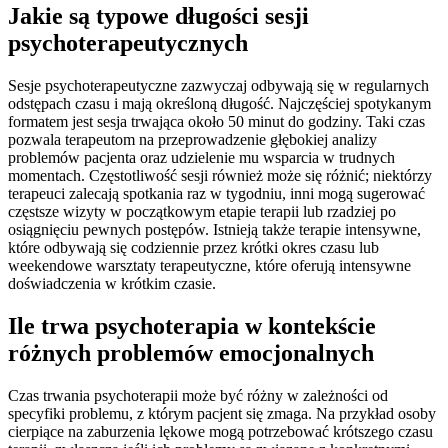
Jakie są typowe długości sesji
psychoterapeutycznych
Sesje psychoterapeutyczne zazwyczaj odbywają się w regularnych
odstępach czasu i mają określoną długość. Najczęściej spotykanym
formatem jest sesja trwająca około 50 minut do godziny. Taki czas
pozwala terapeutom na przeprowadzenie głębokiej analizy
problemów pacjenta oraz udzielenie mu wsparcia w trudnych
momentach. Częstotliwość sesji również może się różnić; niektórzy
terapeuci zalecają spotkania raz w tygodniu, inni mogą sugerować
częstsze wizyty w początkowym etapie terapii lub rzadziej po
osiągnięciu pewnych postępów. Istnieją także terapie intensywne,
które odbywają się codziennie przez krótki okres czasu lub
weekendowe warsztaty terapeutyczne, które oferują intensywne
doświadczenia w krótkim czasie.
Ile trwa psychoterapia w kontekście
różnych problemów emocjonalnych
Czas trwania psychoterapii może być różny w zależności od
specyfiki problemu, z którym pacjent się zmaga. Na przykład osoby
cierpiące na zaburzenia lękowe mogą potrzebować krótszego czasu