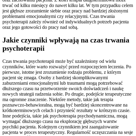
trwać od kilku miesięcy do nawet kilku lat. W tym przypadku celem
jest głębsze zrozumienie siebie oraz pracy nad bardziej złożonymi
problemami emocjonalnymi czy relacyjnymi. Czas trwania
psychoterapii zależy również od indywidualnych potrzeb pacjenta
oraz jego gotowości do pracy nad sobą.
Jakie czynniki wpływają na czas trwania
psychoterapii
Czas trwania psychoterapii może być uzależniony od wielu
czynników, które warto rozważyć przed rozpoczęciem leczenia. Po
pierwsze, istotne jest zrozumienie rodzaju problemu, z którym
pacjent się zmaga. Osoby z bardziej skomplikowanymi
zaburzeniami emocjonalnymi lub traumami mogą potrzebować
dłuższego czasu na przetworzenie swoich doświadczeń i naukę
nowych strategii radzenia sobie. Po drugie, podejście terapeutyczne
ma ogromne znaczenie. Niektóre metody, takie jak terapia
poznawczo-behawioralna, mogą być bardziej skoncentrowane na
krótkoterminowych celach i przynieść rezultaty w krótszym czasie.
Inne podejścia, takie jak psychoterapia psychodynamiczna, mogą
wymagać dłuższego czasu na eksplorację głębszych warstw
psychiki pacjenta. Kolejnym czynnikiem jest zaangażowanie
pacjenta w proces terapeutyczny. Regularność uczęszczania na sesje