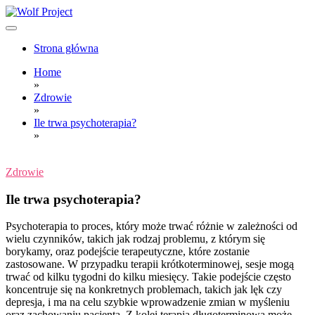
Skip
to
content
Wolf Project
Strona główna
Home
»
Zdrowie
»
Ile trwa psychoterapia?
»
Zdrowie
Ile trwa psychoterapia?
Psychoterapia to proces, który może trwać różnie w zależności od
wielu czynników, takich jak rodzaj problemu, z którym się
borykamy, oraz podejście terapeutyczne, które zostanie
zastosowane. W przypadku terapii krótkoterminowej, sesje mogą
trwać od kilku tygodni do kilku miesięcy. Takie podejście często
koncentruje się na konkretnych problemach, takich jak lęk czy
depresja, i ma na celu szybkie wprowadzenie zmian w myśleniu
oraz zachowaniu pacjenta. Z kolei terapia długoterminowa może