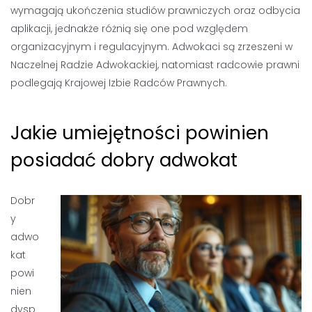
wymagają ukończenia studiów prawniczych oraz odbycia
aplikacji, jednakże różnią się one pod względem
organizacyjnym i regulacyjnym. Adwokaci są zrzeszeni w
Naczelnej Radzie Adwokackiej, natomiast radcowie prawni
podlegają Krajowej Izbie Radców Prawnych.
Jakie umiejętności powinien
posiadać dobry adwokat
Dobr
y
adwo
kat
powi
nien
dysp