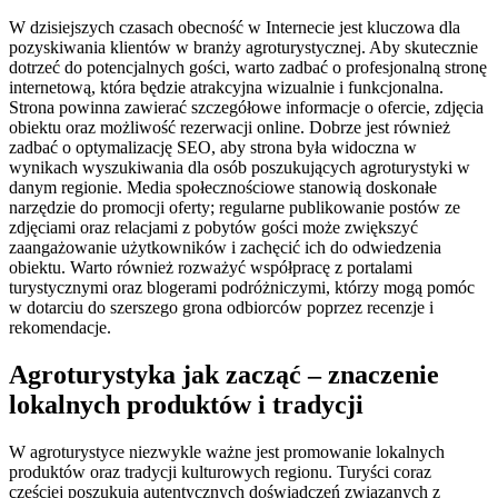
W dzisiejszych czasach obecność w Internecie jest kluczowa dla
pozyskiwania klientów w branży agroturystycznej. Aby skutecznie
dotrzeć do potencjalnych gości, warto zadbać o profesjonalną stronę
internetową, która będzie atrakcyjna wizualnie i funkcjonalna.
Strona powinna zawierać szczegółowe informacje o ofercie, zdjęcia
obiektu oraz możliwość rezerwacji online. Dobrze jest również
zadbać o optymalizację SEO, aby strona była widoczna w
wynikach wyszukiwania dla osób poszukujących agroturystyki w
danym regionie. Media społecznościowe stanowią doskonałe
narzędzie do promocji oferty; regularne publikowanie postów ze
zdjęciami oraz relacjami z pobytów gości może zwiększyć
zaangażowanie użytkowników i zachęcić ich do odwiedzenia
obiektu. Warto również rozważyć współpracę z portalami
turystycznymi oraz blogerami podróżniczymi, którzy mogą pomóc
w dotarciu do szerszego grona odbiorców poprzez recenzje i
rekomendacje.
Agroturystyka jak zacząć – znaczenie
lokalnych produktów i tradycji
W agroturystyce niezwykle ważne jest promowanie lokalnych
produktów oraz tradycji kulturowych regionu. Turyści coraz
częściej poszukują autentycznych doświadczeń związanych z