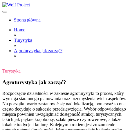
Skip
to
content
Wolf Project
Strona główna
Home
»
Turystyka
»
Agroturystyka jak zacząć?
»
Turystyka
Agroturystyka jak zacząć?
Rozpoczęcie działalności w zakresie agroturystyki to proces, który
wymaga starannego planowania oraz przemyślenia wielu aspektów.
Na początku warto zastanowić się nad lokalizacją, ponieważ to ona
często decyduje o sukcesie przedsięwzięcia. Wybór odpowiedniego
miejsca powinien uwzględniać dostępność atrakcji turystycznych,
takich jak piękne krajobrazy, szlaki piesze czy rowerowe, a także
lokalne tradycje i kulturę. Kolejnym krokiem jest zrozumienie
potrzeb potencjalnych gości. Warto przeprowadzić badania rynku,