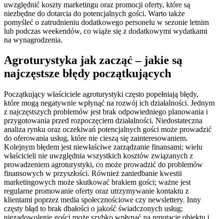
uwzględnić koszty marketingu oraz promocji oferty, które są
niezbędne do dotarcia do potencjalnych gości. Warto także
pomyśleć o zatrudnieniu dodatkowego personelu w sezonie letnim
lub podczas weekendów, co wiąże się z dodatkowymi wydatkami
na wynagrodzenia.
Agroturystyka jak zacząć – jakie są
najczęstsze błędy początkujących
Początkujący właściciele agroturystyki często popełniają błędy,
które mogą negatywnie wpłynąć na rozwój ich działalności. Jednym
z najczęstszych problemów jest brak odpowiedniego planowania i
przygotowania przed rozpoczęciem działalności. Niedostateczna
analiza rynku oraz oczekiwań potencjalnych gości może prowadzić
do oferowania usług, które nie cieszą się zainteresowaniem.
Kolejnym błędem jest niewłaściwe zarządzanie finansami; wielu
właścicieli nie uwzględnia wszystkich kosztów związanych z
prowadzeniem agroturystyki, co może prowadzić do problemów
finansowych w przyszłości. Również zaniedbanie kwestii
marketingowych może skutkować brakiem gości; ważne jest
regularne promowanie oferty oraz utrzymywanie kontaktu z
klientami poprzez media społecznościowe czy newslettery. Inny
częsty błąd to brak dbałości o jakość świadczonych usług;
niezadowolenie gości może szybko wpłynąć na reputację obiektu i