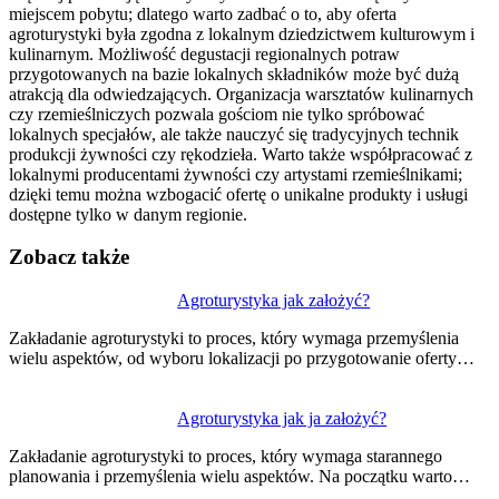
miejscem pobytu; dlatego warto zadbać o to, aby oferta
agroturystyki była zgodna z lokalnym dziedzictwem kulturowym i
kulinarnym. Możliwość degustacji regionalnych potraw
przygotowanych na bazie lokalnych składników może być dużą
atrakcją dla odwiedzających. Organizacja warsztatów kulinarnych
czy rzemieślniczych pozwala gościom nie tylko spróbować
lokalnych specjałów, ale także nauczyć się tradycyjnych technik
produkcji żywności czy rękodzieła. Warto także współpracować z
lokalnymi producentami żywności czy artystami rzemieślnikami;
dzięki temu można wzbogacić ofertę o unikalne produkty i usługi
dostępne tylko w danym regionie.
Zobacz także
Nawigacja
Agroturystyka jak założyć?
wpisu
Zakładanie agroturystyki to proces, który wymaga przemyślenia
wielu aspektów, od wyboru lokalizacji po przygotowanie oferty…
Agroturystyka jak ja założyć?
Zakładanie agroturystyki to proces, który wymaga starannego
planowania i przemyślenia wielu aspektów. Na początku warto…