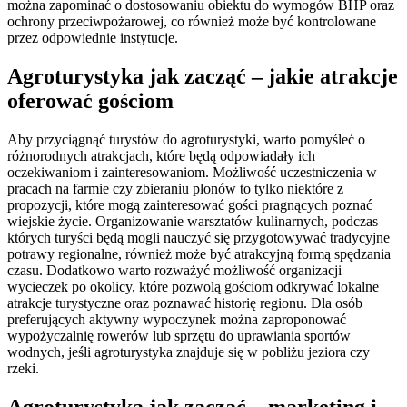
można zapominać o dostosowaniu obiektu do wymogów BHP oraz
ochrony przeciwpożarowej, co również może być kontrolowane
przez odpowiednie instytucje.
Agroturystyka jak zacząć – jakie atrakcje
oferować gościom
Aby przyciągnąć turystów do agroturystyki, warto pomyśleć o
różnorodnych atrakcjach, które będą odpowiadały ich
oczekiwaniom i zainteresowaniom. Możliwość uczestniczenia w
pracach na farmie czy zbieraniu plonów to tylko niektóre z
propozycji, które mogą zainteresować gości pragnących poznać
wiejskie życie. Organizowanie warsztatów kulinarnych, podczas
których turyści będą mogli nauczyć się przygotowywać tradycyjne
potrawy regionalne, również może być atrakcyjną formą spędzania
czasu. Dodatkowo warto rozważyć możliwość organizacji
wycieczek po okolicy, które pozwolą gościom odkrywać lokalne
atrakcje turystyczne oraz poznawać historię regionu. Dla osób
preferujących aktywny wypoczynek można zaproponować
wypożyczalnię rowerów lub sprzętu do uprawiania sportów
wodnych, jeśli agroturystyka znajduje się w pobliżu jeziora czy
rzeki.
Agroturystyka jak zacząć – marketing i