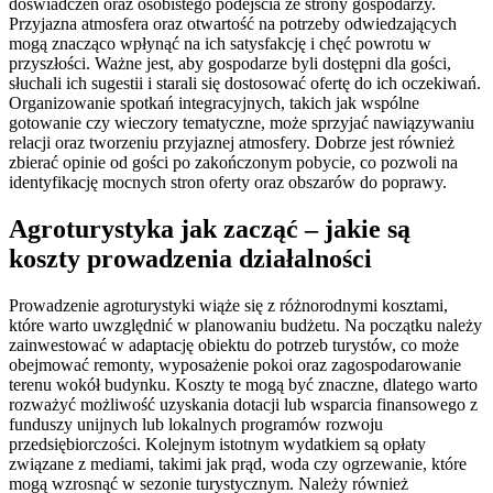
doświadczeń oraz osobistego podejścia ze strony gospodarzy.
Przyjazna atmosfera oraz otwartość na potrzeby odwiedzających
mogą znacząco wpłynąć na ich satysfakcję i chęć powrotu w
przyszłości. Ważne jest, aby gospodarze byli dostępni dla gości,
słuchali ich sugestii i starali się dostosować ofertę do ich oczekiwań.
Organizowanie spotkań integracyjnych, takich jak wspólne
gotowanie czy wieczory tematyczne, może sprzyjać nawiązywaniu
relacji oraz tworzeniu przyjaznej atmosfery. Dobrze jest również
zbierać opinie od gości po zakończonym pobycie, co pozwoli na
identyfikację mocnych stron oferty oraz obszarów do poprawy.
Agroturystyka jak zacząć – jakie są
koszty prowadzenia działalności
Prowadzenie agroturystyki wiąże się z różnorodnymi kosztami,
które warto uwzględnić w planowaniu budżetu. Na początku należy
zainwestować w adaptację obiektu do potrzeb turystów, co może
obejmować remonty, wyposażenie pokoi oraz zagospodarowanie
terenu wokół budynku. Koszty te mogą być znaczne, dlatego warto
rozważyć możliwość uzyskania dotacji lub wsparcia finansowego z
funduszy unijnych lub lokalnych programów rozwoju
przedsiębiorczości. Kolejnym istotnym wydatkiem są opłaty
związane z mediami, takimi jak prąd, woda czy ogrzewanie, które
mogą wzrosnąć w sezonie turystycznym. Należy również