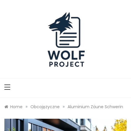
Skip
to
content
Wolf Project
»
»
Home
Obcojęzyczne
Aluminium Zäune Schwerin