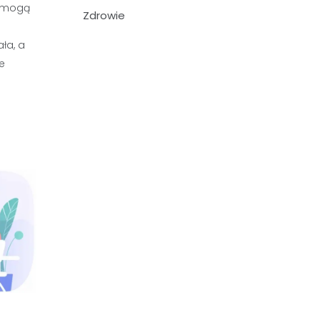
a mogą
Zdrowie
ła, a
e