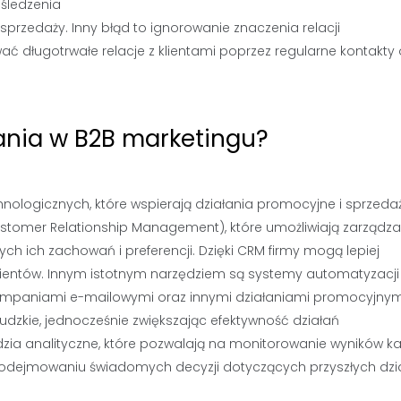
śledzenia
sprzedaży. Inny błąd to ignorowanie znaczenia relacji
ć długotrwałe relacje z klientami poprzez regularne kontakty 
łania w B2B marketingu?
hnologicznych, które wspierają działania promocyjne i sprzeda
stomer Relationship Management), które umożliwiają zarządza
ch ich zachowań i preferencji. Dzięki CRM firmy mogą lepiej
lientów. Innym istotnym narzędziem są systemy automatyzacji
kampaniami e-mailowymi oraz innymi działaniami promocyjnym
udzkie, jednocześnie zwiększając efektywność działań
zia analityczne, które pozwalają na monitorowanie wyników k
podejmowaniu świadomych decyzji dotyczących przyszłych dzi