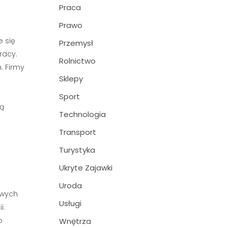
Praca
Prawo
e się
Przemysł
racy.
Rolnictwo
. Firmy
Sklepy
Sport
ją
Technologia
Transport
Turystyka
Ukryte Zajawki
Uroda
owych
Usługi
i.
o
Wnętrza