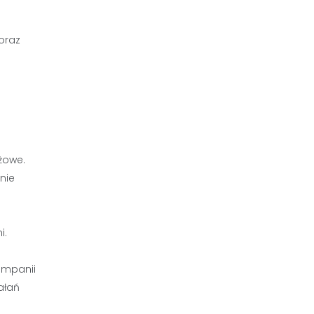
oraz
żowe.
nie
i.
ampanii
ałań