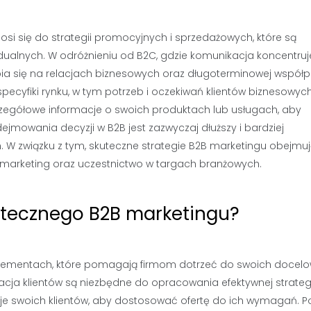
osi się do strategii promocyjnych i sprzedażowych, które są
ualnych. W odróżnieniu od B2C, gdzie komunikacja koncentruj
ia się na relacjach biznesowych oraz długoterminowej współp
cyfiki rynku, w tym potrzeb i oczekiwań klientów biznesowych
czegółowe informacje o swoich produktach lub usługach, aby
jmowania decyzji w B2B jest zazwyczaj dłuższy i bardziej
W związku z tym, skuteczne strategie B2B marketingu obejmu
il marketing oraz uczestnictwo w targach branżowych.
utecznego B2B marketingu?
h elementach, które pomagają firmom dotrzeć do swoich docel
cja klientów są niezbędne do opracowania efektywnej strategi
cje swoich klientów, aby dostosować ofertę do ich wymagań. P