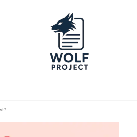
Project
st?