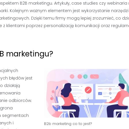
aspektem B2B marketingu. Artykuły, case studies czy webinari
arki. Kolejnym ważnym elementem jest wykorzystanie narzędzi
ketingowych. Dzięki temu firmy mogą lepiej zrozumieć, co dzia
z klientami poprzez personalizację komunikacji oraz regularn
2B marketingu?
ncjalnych
ych błędów jest
o działają
marnowania
anie odbiorców.
 grona
ych segmentach
anych i
B2b marketing co to jest?