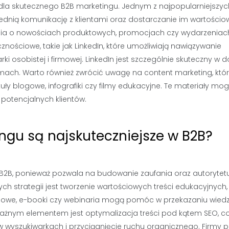
dla skutecznego B2B marketingu. Jednym z najpopularniejszyc
rednią komunikację z klientami oraz dostarczanie im wartości
nia o nowościach produktowych, promocjach czy wydarzeniac
ściowe, takie jak LinkedIn, które umożliwiają nawiązywanie
 osobistej i firmowej. LinkedIn jest szczególnie skuteczny w d
ach. Warto również zwrócić uwagę na content marketing, któ
kuły blogowe, infografiki czy filmy edukacyjne. Te materiały mo
potencjalnych klientów.
ingu są najskuteczniejsze w B2B?
 B2B, ponieważ pozwala na budowanie zaufania oraz autorytet
ch strategii jest tworzenie wartościowych treści edukacyjnych,
logowe, e-booki czy webinaria mogą pomóc w przekazaniu wied
 ważnym elementem jest optymalizacja treści pod kątem SEO, c
w wyszukiwarkach i przyciągnięcie ruchu organicznego. Firmy 