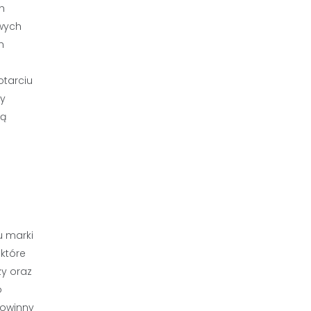
h
owych
h
otarciu
ry
gą
u marki
 które
zy oraz
o
powinny