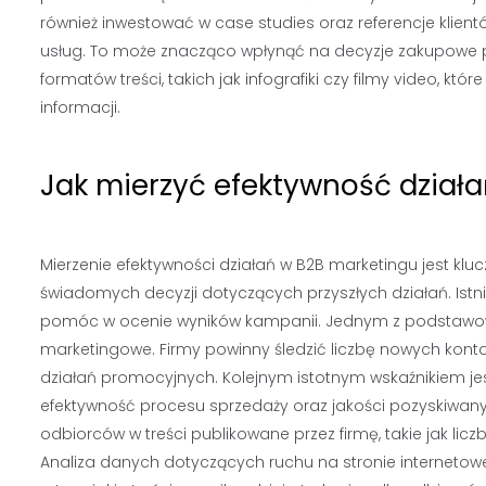
również inwestować w case studies oraz referencje klient
usług. To może znacząco wpłynąć na decyzje zakupowe p
formatów treści, takich jak infografiki czy filmy video, 
informacji.
Jak mierzyć efektywność dział
Mierzenie efektywności działań w B2B marketingu jest kl
świadomych decyzji dotyczących przyszłych działań. Istni
pomóc w ocenie wyników kampanii. Jednym z podstawowy
marketingowe. Firmy powinny śledzić liczbę nowych kont
działań promocyjnych. Kolejnym istotnym wskaźnikiem je
efektywność procesu sprzedaży oraz jakości pozyskiwan
odbiorców w treści publikowane przez firmę, takie jak li
Analiza danych dotyczących ruchu na stronie interneto