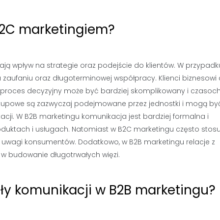
 B2C marketingiem?
ją wpływ na strategie oraz podejście do klientów. W przypadk
zaufaniu oraz długoterminowej współpracy. Klienci biznesowi
proces decyzyjny może być bardziej skomplikowany i czasoch
akupowe są zazwyczaj podejmowane przez jednostki i mogą by
acji. W B2B marketingu komunikacja jest bardziej formalna i
oduktach i usługach. Natomiast w B2C marketingu często stosu
e uwagi konsumentów. Dodatkowo, w B2B marketingu relacje z
 w budowanie długotrwałych więzi.
ały komunikacji w B2B marketingu?