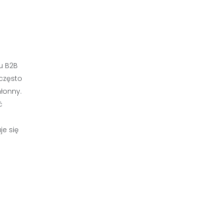
u B2B
 często
łonny.
ć
je się