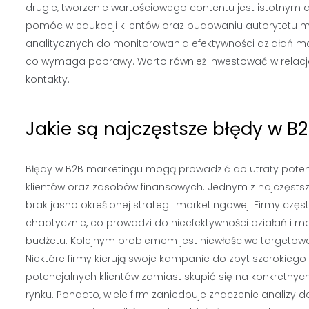
drugie, tworzenie wartościowego contentu jest istotnym 
pomóc w edukacji klientów oraz budowaniu autorytetu m
analitycznych do monitorowania efektywności działań mar
co wymaga poprawy. Warto również inwestować w relacje 
kontakty.
Jakie są najczęstsze błędy w B
Błędy w B2B marketingu mogą prowadzić do utraty pote
klientów oraz zasobów finansowych. Jednym z najczęstsz
brak jasno określonej strategii marketingowej. Firmy częst
chaotycznie, co prowadzi do nieefektywności działań i 
budżetu. Kolejnym problemem jest niewłaściwe targetow
Niektóre firmy kierują swoje kampanie do zbyt szerokiego
potencjalnych klientów zamiast skupić się na konkretn
rynku. Ponadto, wiele firm zaniedbuje znaczenie analizy d