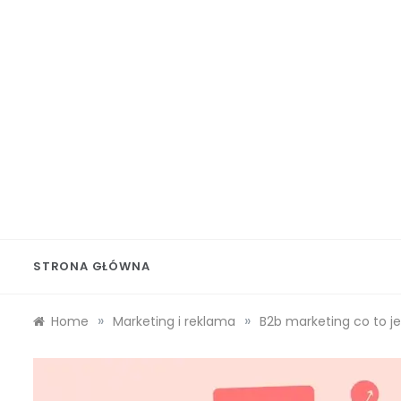
Skip
to
content
Wolf 
STRONA GŁÓWNA
»
»
Home
Marketing i reklama
B2b marketing co to je