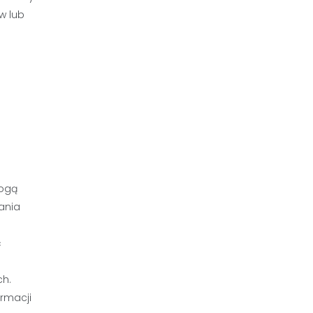
w lub
mogą
ania
ć
a
ch.
rmacji