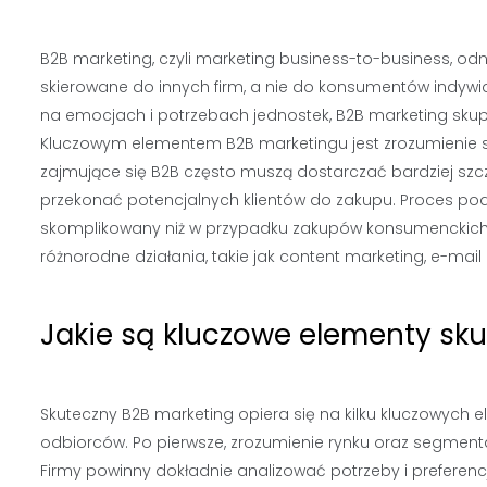
B2B marketing, czyli marketing business-to-business, odn
skierowane do innych firm, a nie do konsumentów indywid
na emocjach i potrzebach jednostek, B2B marketing skup
Kluczowym elementem B2B marketingu jest zrozumienie spe
zajmujące się B2B często muszą dostarczać bardziej sz
przekonać potencjalnych klientów do zakupu. Proces pode
skomplikowany niż w przypadku zakupów konsumenckich. 
różnorodne działania, takie jak content marketing, e-ma
Jakie są kluczowe elementy sk
Skuteczny B2B marketing opiera się na kilku kluczowyc
odbiorców. Po pierwsze, zrozumienie rynku oraz segmenta
Firmy powinny dokładnie analizować potrzeby i preferen