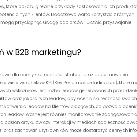
ów, które pokazują realne przykłady zastosowania ich produktó
otencjalnych klientów. Dodatkowo warto korzystać z różnych
które mogą przyciągnąć uwagę odbiorców i ułatwić przyswajanie
ań w B2B marketingu?
uczowe dla oceny skuteczności strategii oraz podejmowania
eje wiele wskaźników KPI (Key Performance Indicators), które 
ch wskaźników jest liczba leadów generowanych przez dział
aktów oraz jakość tych leadów, aby ocenić skuteczność swoich
st konwersja leadów na klientów płacących, co pozwala oceni
ych leadów. Ważne jest również monitorowanie zaangażowani
czba odsłon artykułów czy interakcji w mediach społecznościowy
wej oraz zachowań użytkowników może dostarczyć cennych info