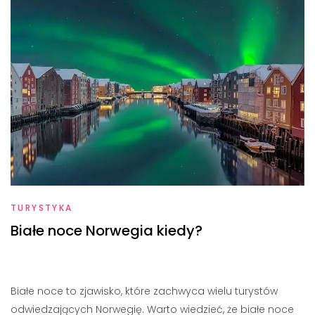
TURYSTYKA
Białe noce Norwegia kiedy?
Białe noce to zjawisko, które zachwyca wielu turystów
odwiedzających Norwegię. Warto wiedzieć, że białe noce