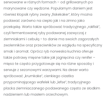
serwowane w różnych formach – od grillowanych po
marynowane czy wędzone. Popularnym daniem jest
również klopsik rybny zwany „fiskekaker”, który można
podawać zarówno na ciepło jak i na zimno jako
przekąskę. Warto także spróbować tradycyjnego „rakfisk”,
czyli fermentowanej ryby podawanej zazwyczaj z
ziemniakami i cebulą – to danie ma swoich zagorzałych
zwolenników oraz przeciwników ze względu na specyficzny
smak i aromat. Oprócz ryb norweska kuchnia oferuje
także potrawy mięsne takie jak jagnięcina czy renifer –
mięso te często przygotowuje się na różne sposoby i
serwuje z sezonowymi warzywami. Na deser warto
spróbować „krumkake”, cienkiego ciastka
przypominającego wafelek lub „lefse”, tradycyjnego
placka ziemniaczanego podawanego często ze słodkim
nadzieniem lub masłem orzechowym.