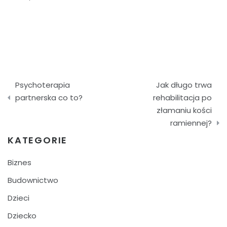
Nawigacja
Psychoterapia
Jak długo trwa
wpisu
partnerska co to?
rehabilitacja po
złamaniu kości
ramiennej?
KATEGORIE
Biznes
Budownictwo
Dzieci
Dziecko