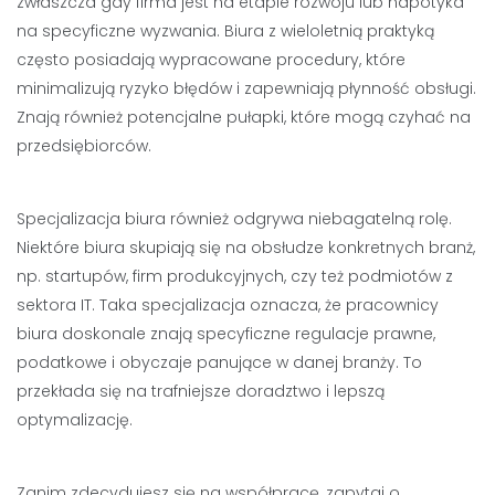
zwłaszcza gdy firma jest na etapie rozwoju lub napotyka
na specyficzne wyzwania. Biura z wieloletnią praktyką
często posiadają wypracowane procedury, które
minimalizują ryzyko błędów i zapewniają płynność obsługi.
Znają również potencjalne pułapki, które mogą czyhać na
przedsiębiorców.
Specjalizacja biura również odgrywa niebagatelną rolę.
Niektóre biura skupiają się na obsłudze konkretnych branż,
np. startupów, firm produkcyjnych, czy też podmiotów z
sektora IT. Taka specjalizacja oznacza, że pracownicy
biura doskonale znają specyficzne regulacje prawne,
podatkowe i obyczaje panujące w danej branży. To
przekłada się na trafniejsze doradztwo i lepszą
optymalizację.
Zanim zdecydujesz się na współpracę, zapytaj o