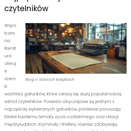
czytelników
Wspó
łczes
na
literat
ura
oferuj
e
szero
Blog o dobrych książkach
ki
wachlarz gatunków, które cieszą się dużą popularnością
wśród czytelników. Powieści obyczajowe są jednym z
najczęściej wybieranych gatunków, ponieważ poruszają
bliskie każdemu tematy życia codziennego oraz relacji
międzyludzkich. Kryminały i thrillery również zdobywają