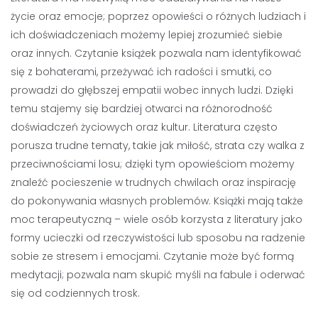
życie oraz emocje; poprzez opowieści o różnych ludziach i
ich doświadczeniach możemy lepiej zrozumieć siebie
oraz innych. Czytanie książek pozwala nam identyfikować
się z bohaterami, przeżywać ich radości i smutki, co
prowadzi do głębszej empatii wobec innych ludzi. Dzięki
temu stajemy się bardziej otwarci na różnorodność
doświadczeń życiowych oraz kultur. Literatura często
porusza trudne tematy, takie jak miłość, strata czy walka z
przeciwnościami losu; dzięki tym opowieściom możemy
znaleźć pocieszenie w trudnych chwilach oraz inspirację
do pokonywania własnych problemów. Książki mają także
moc terapeutyczną – wiele osób korzysta z literatury jako
formy ucieczki od rzeczywistości lub sposobu na radzenie
sobie ze stresem i emocjami. Czytanie może być formą
medytacji; pozwala nam skupić myśli na fabule i oderwać
się od codziennych trosk.