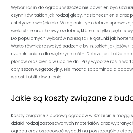
Wybór roślin do ogrodu w Szczecinie powinien być uzależn
czynników, takich jak rodzaj gleby, nasłonecznienie oraz 
estetyczne właściciela. W regionie tym dobrze sprawdzają 
wieloletnie oraz krzewy ozdobne, które nie tylko pięknie w
Do popularnych wyborów należą takie gatunki jak hortensj
Warto również rozważyć sadzenie bylin, takich jak jeżówk
uzupełnieniem dla większych roślin. Dobrze jest także
plonów oraz cienia w upalne dni. Przy wyborze roślin war
cały sezon wegetacyjny. Nie można zapominać o odpowied
wzrost i obfite kwitnienie.
Jakie są koszty związane z bu
Koszty związane z budową ogrodów w Szczecinie mogą się 
działki, rodzaj zastosowanych materiałów oraz wybranyc
ogrodu oraz oszacować wydatki na poszczególne etapy r