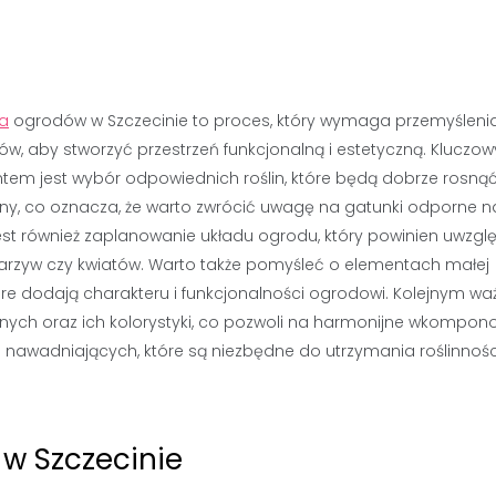
a
ogrodów w Szczecinie to proces, który wymaga przemyślenia
ów, aby stworzyć przestrzeń funkcjonalną i estetyczną. Kluczo
tem jest wybór odpowiednich roślin, które będą dobrze rosną
any, co oznacza, że warto zwrócić uwagę na gatunki odporne n
est również zaplanowanie układu ogrodu, który powinien uwzgl
warzyw czy kwiatów. Warto także pomyśleć o elementach małej
 które dodają charakteru i funkcjonalności ogrodowi. Kolejnym w
ych oraz ich kolorystyki, co pozwoli na harmonijne wkompon
awadniających, które są niezbędne do utrzymania roślinnośc
 w Szczecinie