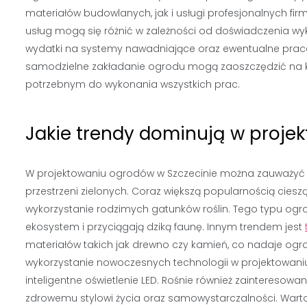
materiałów budowlanych, jak i usługi profesjonalnych f
usług mogą się różnić w zależności od doświadczenia w
wydatki na systemy nawadniające oraz ewentualne prac
samodzielne zakładanie ogrodu mogą zaoszczędzić na kos
potrzebnym do wykonania wszystkich prac.
Jakie trendy dominują w proje
W projektowaniu ogrodów w Szczecinie można zauważyć k
przestrzeni zielonych. Coraz większą popularnością ciesz
wykorzystanie rodzimych gatunków roślin. Tego typu ogrody
ekosystem i przyciągają dziką faunę. Innym trendem jest
materiałów takich jak drewno czy kamień, co nadaje ogro
wykorzystanie nowoczesnych technologii w projektowani
inteligentne oświetlenie LED. Rośnie również zainteresow
zdrowemu stylowi życia oraz samowystarczalności. Warto