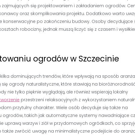
irm zajmujących się projektowaniem i zakładaniem ogrodów. Ce
ykonawcy oraz skomplikowania projektu. Dodatkowo warto uwz
e konserwacyjne po zakończeniu budowy. Osoby decydujące 
ztach robocizny, jednak muszą liczyć się z czasem i wysiłki
ktowaniu ogrodów w Szczecinie
ilka dominujących trendów, które wpływają na sposób aranża
ą się ogrody naturalistyczne, które stawiają na bioróżnorodnoś
 nie tylko pięknie wyglądają, ale również wspierają lokalny
tworzenie
przestrzeni relaksacyjnych z wykorzystaniem natural
dom przytulny charakter. Wiele osób decyduje się także na
u ogrodów, takich jak automatyczne systemy nawadniające c
anie uprawą warzyw i ziół w przydomowych ogródkach, co sprzyj
 także zwrócić uwagę na minimalistyczne podejście do aranża