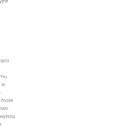
yjne
cząco
emu
ż w
o
u może
kowo
 wyższą
e