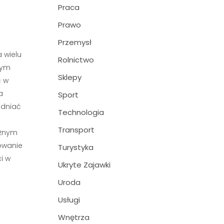
Praca
Prawo
Przemysł
 wielu
Rolnictwo
wym
Sklepy
ć w
a
Sport
ędniać
Technologia
Transport
ażnym
owanie
Turystyka
i w
Ukryte Zajawki
Uroda
Usługi
Wnętrza