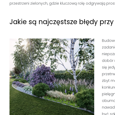
przestrzeni zielonych, gdzie kluczową rolę odgrywają pros
Jakie są najczęstsze błędy prz
Budowa
zadani
niepoż
dobór 
się jed
przetr
zbyt m
konkure
pielęgn
obumar
nawadn
być sz