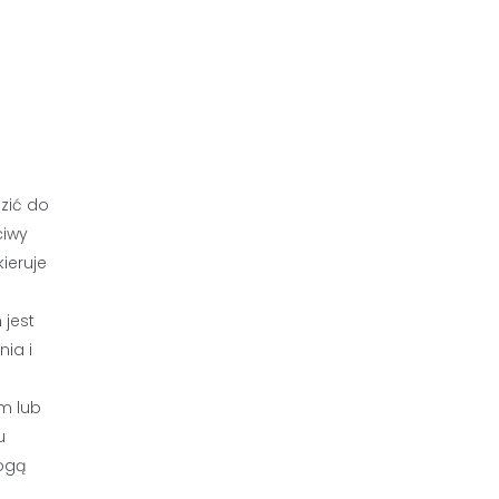
zić do
ciwy
ieruje
 jest
ia i
em lub
u
ogą