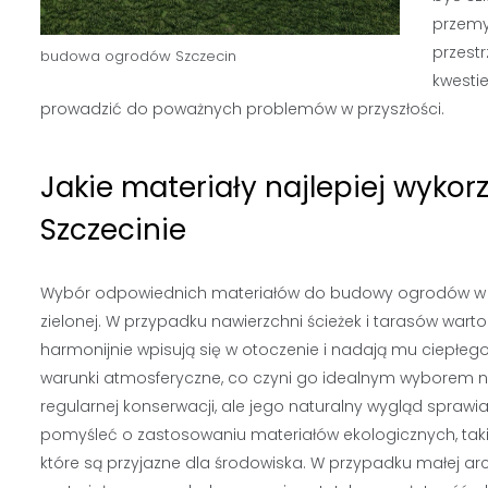
przemy
przestr
budowa ogrodów
Szczecin
kwesti
prowadzić do poważnych problemów w przyszłości.
Jakie materiały najlepiej wyk
Szczecinie
Wybór odpowiednich materiałów do budowy ogrodów w Szcz
zielonej. W przypadku nawierzchni ścieżek i tarasów warto
harmonijnie wpisują się w otoczenie i nadają mu ciepłego
warunki atmosferyczne, co czyni go idealnym wyborem
regularnej konserwacji, ale jego naturalny wygląd spraw
pomyśleć o zastosowaniu materiałów ekologicznych, taki
które są przyjazne dla środowiska. W przypadku małej arch