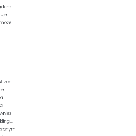
lądem
buje
o może
trzeni
re
na
ga
ównież
lingu,
bieranym