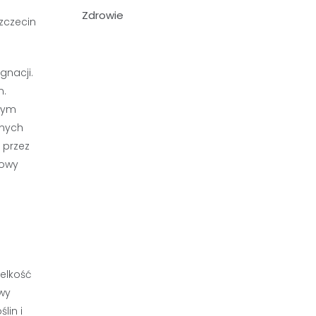
Zdrowie
gnacji.
m.
ałym
znych
 przez
rowy
ielkość
wy
lin i