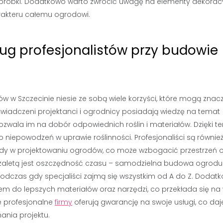
obróbki. Dodatkowo warto zwrócić uwagę na elementy dekorac
rakteru całemu ogrodowi.
sług profesjonalistów przy budowie
ów w Szczecinie niesie ze sobą wiele korzyści, które mogą zna
świadczeni projektanci i ogrodnicy posiadają wiedzę na temat
zwala im na dobór odpowiednich roślin i materiałów. Dzięki t
niepowodzeń w uprawie roślinności. Profesjonaliści są równie
ndy w projektowaniu ogrodów, co może wzbogacić przestrzeń 
ą zaletą jest oszczędność czasu – samodzielna budowa ogrod
czas gdy specjaliści zajmą się wszystkim od A do Z. Dodat
em do lepszych materiałów oraz narzędzi, co przekłada się na
e profesjonalne
firmy
oferują gwarancję na swoje usługi, co daj
ania projektu.