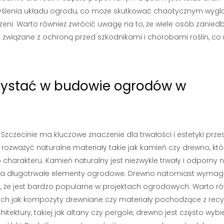
ślenia układu ogrodu, co może skutkować chaotycznym wyg
zeni. Warto również zwrócić uwagę na to, że wiele osób zanied
e związane z ochroną przed szkodnikami i chorobami roślin, c
orzystać w budowie ogrodów w
ecinie ma kluczowe znaczenie dla trwałości i estetyki przes
 rozważyć naturalne materiały takie jak kamień czy drewno, któ
 charakteru. Kamień naturalny jest niezwykle trwały i odporny 
 na długotrwałe elementy ogrodowe. Drewno natomiast wyma
ia, że jest bardzo popularne w projektach ogrodowych. Warto r
ch jak kompozyty drewniane czy materiały pochodzące z recyk
itektury, takiej jak altany czy pergole, drewno jest często wy