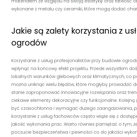
materiałem ze względu na swoją estetykę oraz łatwość 
wykonane z metalu czy ceramiki, które mogą dodać cha
Jakie są zalety korzystania z u
ogrodów
Korzystanie z usług profesjonalistów przy budowie ogrod
wpłynąć na końcowy efekt projektu. Przede wszystkim do
lokalnych warunków glebowych oraz klimatycznych, co po
można uniknąć wielu błędów, które mogłyby prowadzić do 
stanie zaproponować innowacyjne rozwiązania oraz tre
ciekawe elementy dekoracyjne czy funkcjonalne. Kolejn
być czasochłonna i wymagać dużego zaangażowania, pod
korzystanie z usług fachowców często wiąże się z dostęp
jakość wykonania prac. Warto również pamiętać o tym, ż
poczucie bezpieczeństwa i pewności co do jakości wykon