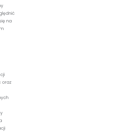
ny
ględnić
się na
em
cji
ć oraz
nych
zy
a
cji