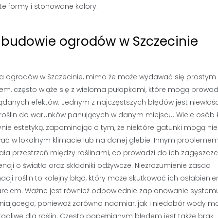
te formy i stonowane kolory.
y budowie ogrodów w Szczecinie
 ogrodów w Szczecinie, mimo że może wydawać się prostym
em, często wiąże się z wieloma pułapkami, które mogą prowad
ądanych efektów. Jednym z najczęstszych błędów jest niewłaś
roślin do warunków panujących w danym miejscu. Wiele osób k
ynie estetyką, zapominając o tym, że niektóre gatunki mogą nie
wać w lokalnym klimacie lub na danej glebie. Innym problemem
ała przestrzeń między roślinami, co prowadzi do ich zagęszczen
ncji o światło oraz składniki odżywcze. Niezrozumienie zasad
acji roślin to kolejny błąd, który może skutkować ich osłabieni
ciem. Ważne jest również odpowiednie zaplanowanie system
iającego, ponieważ zarówno nadmiar, jak i niedobór wody m
kodliwe dla roślin. Często popełnianym błędem jest także brak