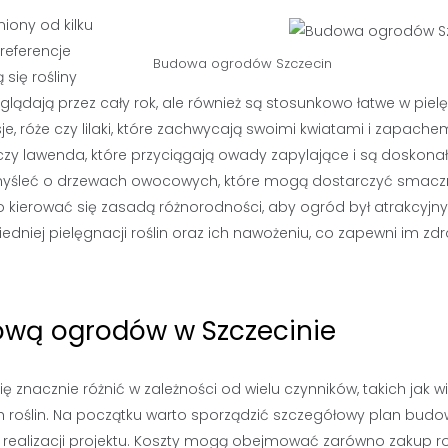
iony od kilku
preferencje
Budowa
ogrodów
Szczecin
się rośliny
yglądają przez cały rok, ale również są stosunkowo łatwe w pielę
e, róże czy lilaki, które zachwycają swoimi kwiatami i zapache
i czy lawenda, które przyciągają owady zapylające i są doskon
 pomyśleć o drzewach owocowych, które mogą dostarczyć smac
to kierować się zasadą różnorodności, aby ogród był atrakcyjny
niej pielęgnacji roślin oraz ich nawożeniu, co zapewni im zd
dową ogrodów w Szczecinie
znacznie różnić w zależności od wielu czynników, takich jak w
h roślin. Na początku warto sporządzić szczegółowy plan budo
ealizacji projektu. Koszty mogą obejmować zarówno zakup roś