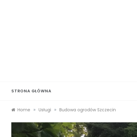
Skip
to
content
Wolf 
STRONA GŁÓWNA
»
»
Home
Usługi
Budowa ogrodów Szczecin