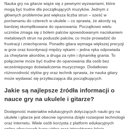
Nauka gry na gitarze wiąże się z pewnymi wyzwaniami, które
mogą być trudne dla początkujących muzyków. Jednym z
głównych problemów jest większa liczba strun – sześć w
porównaniu do czterech w ukulele – co sprawia, że akordy są
bardziej skomplikowane do opanowania. Początkowo wielu
uczniów zmaga się z bólem palców spowodowanym naciskaniem
metalowych strun na poduszki palców, co może prowadzić do
frustracji i zniechęcenia. Ponadto gitara wymaga większej precyzji
w grze oraz koordynacji między rękami – jedna ręka odpowiada
za chwytanie akordów, a druga za rytm i dynamikę grania. To
połączenie może być trudne do opanowania dla osób bez
wcześniejszego doświadczenia muzycznego. Dodatkowo
różnorodność stylów gry oraz technik sprawia, że nauka gitary
może wydawać się przytłaczająca dla początkujących.
Jakie są najlepsze źródła informacji o
nauce gry na ukulele i gitarze?
Dostępność materiałów edukacyjnych dotyczących nauki gry na
ukulele i gitarze jest obecnie ogromna dzięki rozwojowi technologii
oraz internetu. Wiele osób korzysta z platform edukacyjnych
online oferujących kursy video oraz interaktywne lekcje