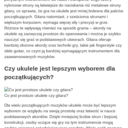
nylonowe struny są łatwiejsze do naciskania niż metalowe struny
gitary, co sprawia, że gra na ukulele jest mniej bolesna dla palców
początkujących. Gitara natomiast, z sześcioma strunami i
większym korpusem, wymaga więcej siły i precyzji w grze.
Różnice te wpływają również na sposób grania – akordy na
ukulele są zazwyczaj prostsze do opanowania i można je szybko
nauczyć się grać w podstawowych utworach. Gitara oferuje
bardziej złożone akordy oraz techniki gry, takie jak fingerstyle czy
slide guitar, co czyni ją bardziej wymagającym instrumentem dla
zaawansowanych muzyków.
Czy ukulele jest lepszym wyborem dla
początkujących?
Co jest prostsze ukulele czy gitara?
Dla wielu początkujących muzyków ukulele może być lepszym
wyborem ze względu na swoją prostotę oraz łatwość w nauce
podstawowych akordów. Dzięki mniejszej liczbie strun i lżejszej
konstrukcji, osoby uczące się gry na tym instrumencie mogą
szybko osiągnąć satysfakcjonujące rezultaty. Wiele osób zaczyna