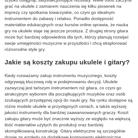
grać na ukulele z zamiarem nauczenia się kilku piosenek na
imprezy czy spotkania towarzyskie, co czyni go idealnym
instrumentem do zabawy i relaksu. Ponadto dostępność
materiałów edukacyjnych oraz kursów online sprawia, że nauka
gry na ukulele staje się jeszcze prostsza. Z drugiej strony gitara
może być bardziej odpowiednia dla tych, którzy planują rozwijać
swoje umiejętności muzyczne w przyszłości i chcą eksplorować
różnorodne style gry.
Jakie są koszty zakupu ukulele i gitary?
Kiedy rozważamy zakup instrumentu muzycznego, koszty
odgrywają kluczową rolę w podejmowaniu decyzji. Ukulele
zazwyczaj jest tańszym instrumentem niż gitara, co czyni go
atrakcyjnym wyborem dla początkujących muzyków oraz osób
szukających przystępnej opcji do nauki gry. Na rynku dostępne są
różne modele ukulele w przystępnych cenach, a także wyższej
jakości instrumenty dla bardziej zaawansowanych graczy. Koszt
zakupu gitary może być znacznie wyższy ze względu na większą
ilość materiałów użytych do produkcji oraz bardziej
skomplikowaną konstrukcję. Gitary elektryczne są szczególnie
drogie ze względu na dodatkowe komponenty elektroniczne.