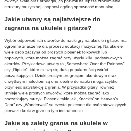
ćwiczyć skale oraz arpeggia, co pozwoli na lepsze zrozumienie
struktury muzycznej i poprawi ogólną sprawność manualną.
Jakie utwory są najłatwiejsze do
zagrania na ukulele i gitarze?
Wybór odpowiednich utworów do nauki gry na ukulele i gitarze ma
ogromne znaczenie dla procesu edukacji muzycznej. Na ukulele
wiele osób zaczyna od prostych piosenek folkowych lub
popowych, które można zagrać przy użyciu kilku podstawowych
akordów. Przykładowe utwory to „Somewhere Over the Rainbow”
czy „Riptide”, które cieszą się dużą popularnością wśród
początkujących. Dzięki prostym progresjom akordowym oraz
chwytliwym melodiom są one idealne do nauki i mogą szybko
przynieść satysfakcję z grania. W przypadku gitary, również
istnieje wiele prostych utworów, które można zagrać jako
początkujący muzyk. Piosenki takie jak „Knockin’ on Heaven’s
Door” czy „Wonderwall” są często polecane dla osób stawiających
pierwsze kroki w grze na tym instrumencie.
Jakie są zalety grania na ukulele w