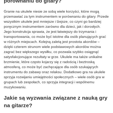
porównaniu do gitary?
Granie na ukulele niesie ze sobą wiele korzyści, które mogą
przemawiać za tym instrumentem w porównaniu do gitary. Przede
wszystkim ukulele jest mniejsze i lżejsze, co czyni go bardziej
poręcznym instrumentem zarówno dla dzieci, jak i dorosłych.
Jego konstrukcja sprawia, że jest łatwiejszy do trzymania i
transportowania, co może być istotne dla osób planujących grać
w różnych miejscach. Kolejną zaletą jest prostota akordów –
dzięki czterem strunom wiele podstawowych akordów można
zagrać bez większego wysiłku, co pozwala szybko osiągnąć
satysfakcjonujące rezultaty w grze. Ukulele ma także unikalne
brzmienie, które często kojarzy się z radością i beztroską
atmosferą, co może być zachęcające dla osób szukających
instrumentu do zabawy oraz relaksu. Dodatkowo gra na ukulele
sprzyja rozwijaniu umiejętności społecznych – wiele osób gra w
grupach lub zespołach, co sprzyja integracji i wspólnemu
muzykowaniu.
Jakie są wyzwania związane z nauką gry
na gitarze?