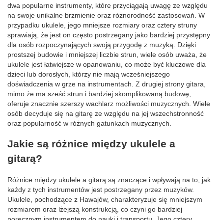
dwa popularne instrumenty, które przyciągają uwagę ze względu
na swoje unikalne brzmienie oraz różnorodność zastosowań. W
przypadku ukulele, jego mniejsze rozmiary oraz cztery struny
sprawiają, że jest on często postrzegany jako bardziej przystępny
dla osób rozpoczynających swoją przygodę z muzyką. Dzięki
prostszej budowie i mniejszej liczbie strun, wiele osób uważa, że
ukulele jest łatwiejsze w opanowaniu, co może być kluczowe dla
dzieci lub dorosłych, którzy nie mają wcześniejszego
doświadczenia w grze na instrumentach. Z drugiej strony gitara,
mimo że ma sześć strun i bardziej skomplikowaną budowę,
oferuje znacznie szerszy wachlarz możliwości muzycznych. Wiele
osób decyduje się na gitarę ze względu na jej wszechstronność
oraz popularność w różnych gatunkach muzycznych.
Jakie są różnice między ukulele a
gitarą?
Różnice między ukulele a gitarą są znaczące i wpływają na to, jak
każdy z tych instrumentów jest postrzegany przez muzyków.
Ukulele, pochodzące z Hawajów, charakteryzuje się mniejszym
rozmiarem oraz lżejszą konstrukcją, co czyni go bardziej
poręcznym instrumentem do nauki i transportu. Jego cztery