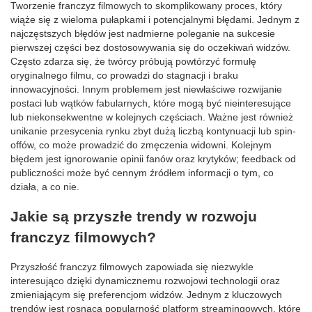
Tworzenie franczyz filmowych to skomplikowany proces, który
wiąże się z wieloma pułapkami i potencjalnymi błędami. Jednym z
najczęstszych błędów jest nadmierne poleganie na sukcesie
pierwszej części bez dostosowywania się do oczekiwań widzów.
Często zdarza się, że twórcy próbują powtórzyć formułę
oryginalnego filmu, co prowadzi do stagnacji i braku
innowacyjności. Innym problemem jest niewłaściwe rozwijanie
postaci lub wątków fabularnych, które mogą być nieinteresujące
lub niekonsekwentne w kolejnych częściach. Ważne jest również
unikanie przesycenia rynku zbyt dużą liczbą kontynuacji lub spin-
offów, co może prowadzić do zmęczenia widowni. Kolejnym
błędem jest ignorowanie opinii fanów oraz krytyków; feedback od
publiczności może być cennym źródłem informacji o tym, co
działa, a co nie.
Jakie są przyszłe trendy w rozwoju
franczyz filmowych?
Przyszłość franczyz filmowych zapowiada się niezwykle
interesująco dzięki dynamicznemu rozwojowi technologii oraz
zmieniającym się preferencjom widzów. Jednym z kluczowych
trendów jest rosnąca popularność platform streamingowych, które