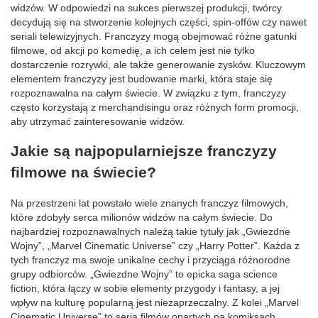
widzów. W odpowiedzi na sukces pierwszej produkcji, twórcy
decydują się na stworzenie kolejnych części, spin-offów czy nawet
seriali telewizyjnych. Franczyzy mogą obejmować różne gatunki
filmowe, od akcji po komedię, a ich celem jest nie tylko
dostarczenie rozrywki, ale także generowanie zysków. Kluczowym
elementem franczyzy jest budowanie marki, która staje się
rozpoznawalna na całym świecie. W związku z tym, franczyzy
często korzystają z merchandisingu oraz różnych form promocji,
aby utrzymać zainteresowanie widzów.
Jakie są najpopularniejsze franczyzy
filmowe na świecie?
Na przestrzeni lat powstało wiele znanych franczyz filmowych,
które zdobyły serca milionów widzów na całym świecie. Do
najbardziej rozpoznawalnych należą takie tytuły jak „Gwiezdne
Wojny”, „Marvel Cinematic Universe” czy „Harry Potter”. Każda z
tych franczyz ma swoje unikalne cechy i przyciąga różnorodne
grupy odbiorców. „Gwiezdne Wojny” to epicka saga science
fiction, która łączy w sobie elementy przygody i fantasy, a jej
wpływ na kulturę popularną jest niezaprzeczalny. Z kolei „Marvel
Cinematic Universe” to seria filmów opartych na komiksach