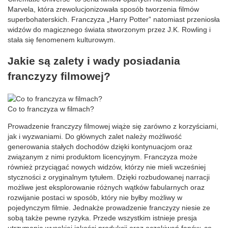
Marvela, która zrewolucjonizowała sposób tworzenia filmów
superbohaterskich. Franczyza „Harry Potter” natomiast przeniosła
widzów do magicznego świata stworzonym przez J.K. Rowling i
stała się fenomenem kulturowym.
Jakie są zalety i wady posiadania
franczyzy filmowej?
Co to franczyza w filmach?
Prowadzenie franczyzy filmowej wiąże się zarówno z korzyściami,
jak i wyzwaniami. Do głównych zalet należy możliwość
generowania stałych dochodów dzięki kontynuacjom oraz
związanym z nimi produktom licencyjnym. Franczyza może
również przyciągać nowych widzów, którzy nie mieli wcześniej
styczności z oryginalnym tytułem. Dzięki rozbudowanej narracji
możliwe jest eksplorowanie różnych wątków fabularnych oraz
rozwijanie postaci w sposób, który nie byłby możliwy w
pojedynczym filmie. Jednakże prowadzenie franczyzy niesie ze
sobą także pewne ryzyka. Przede wszystkim istnieje presja
utrzymania wysokiej jakości produkcji oraz oczekiwań fanów, co