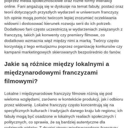
poprzez media społecznościowe oraz różne formy interakcji
online. Fani angażują się w dyskusje na temat fabuły, postaci oraz
teorii dotyczących przyszłych wydarzeń w uniwersum franczyzy.
Ich opinie mogą pomóc twórcom lepiej zrozumieć oczekiwania
widowni i dostosować kierunek rozwoju serii do ich potrzeb.
Dodatkowo fani często uczestniczą w wydarzeniach związanych z
franczyzą, takich jak konwenty czy premiery filmowe, co
dodatkowo wzmacnia więź między nimi a marką. Twórcy często
korzystają z tego entuzjazmu poprzez organizację konkursów czy
kampanii marketingowych skierowanych bezpośrednio do fanów.
Jakie są różnice między lokalnymi a
międzynarodowymi franczyzami
filmowymi?
Lokalne i międzynarodowe franczyzy filmowe różnią się pod
wieloma względami, zarówno w kontekście produkcji, jak i odbioru
przez widownię. Lokalne franczyzy często koncentrują się na
specyficznych kulturach i tradycjach danego kraju lub regionu; ich
fabuły mogą być osadzone w lokalnych realiach społecznych i
politycznych, co sprawia, że są bardziej autentyczne dla
rodzimych widzów. Z drugiej strony międzynarodowe franczyzy