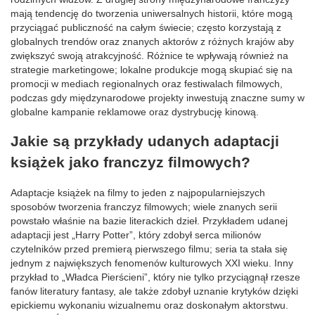
mają tendencję do tworzenia uniwersalnych historii, które mogą
przyciągać publiczność na całym świecie; często korzystają z
globalnych trendów oraz znanych aktorów z różnych krajów aby
zwiększyć swoją atrakcyjność. Różnice te wpływają również na
strategie marketingowe; lokalne produkcje mogą skupiać się na
promocji w mediach regionalnych oraz festiwalach filmowych,
podczas gdy międzynarodowe projekty inwestują znaczne sumy w
globalne kampanie reklamowe oraz dystrybucję kinową.
Jakie są przykłady udanych adaptacji
książek jako franczyz filmowych?
Adaptacje książek na filmy to jeden z najpopularniejszych
sposobów tworzenia franczyz filmowych; wiele znanych serii
powstało właśnie na bazie literackich dzieł. Przykładem udanej
adaptacji jest „Harry Potter”, który zdobył serca milionów
czytelników przed premierą pierwszego filmu; seria ta stała się
jednym z największych fenomenów kulturowych XXI wieku. Inny
przykład to „Władca Pierścieni”, który nie tylko przyciągnął rzesze
fanów literatury fantasy, ale także zdobył uznanie krytyków dzięki
epickiemu wykonaniu wizualnemu oraz doskonałym aktorstwu.