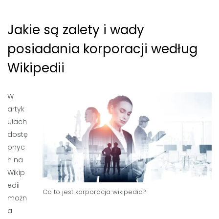
Jakie są zalety i wady
posiadania korporacji według
Wikipedii
W
artyk
ułach
dostę
pnyc
h na
Wikip
edii
Co to jest korporacja wikipedia?
możn
a