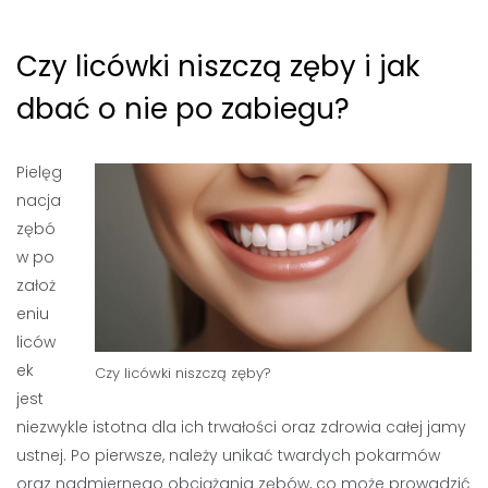
Czy licówki niszczą zęby i jak
dbać o nie po zabiegu?
Pielęg
nacja
zębó
w po
założ
eniu
liców
ek
Czy licówki niszczą zęby?
jest
niezwykle istotna dla ich trwałości oraz zdrowia całej jamy
ustnej. Po pierwsze, należy unikać twardych pokarmów
oraz nadmiernego obciążania zębów, co może prowadzić