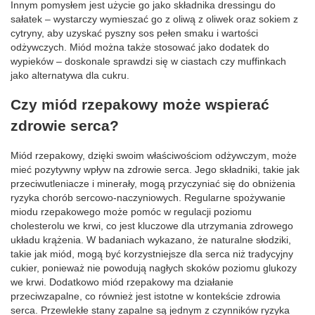
Innym pomysłem jest użycie go jako składnika dressingu do
sałatek – wystarczy wymieszać go z oliwą z oliwek oraz sokiem z
cytryny, aby uzyskać pyszny sos pełen smaku i wartości
odżywczych. Miód można także stosować jako dodatek do
wypieków – doskonale sprawdzi się w ciastach czy muffinkach
jako alternatywa dla cukru.
Czy miód rzepakowy może wspierać
zdrowie serca?
Miód rzepakowy, dzięki swoim właściwościom odżywczym, może
mieć pozytywny wpływ na zdrowie serca. Jego składniki, takie jak
przeciwutleniacze i minerały, mogą przyczyniać się do obniżenia
ryzyka chorób sercowo-naczyniowych. Regularne spożywanie
miodu rzepakowego może pomóc w regulacji poziomu
cholesterolu we krwi, co jest kluczowe dla utrzymania zdrowego
układu krążenia. W badaniach wykazano, że naturalne słodziki,
takie jak miód, mogą być korzystniejsze dla serca niż tradycyjny
cukier, ponieważ nie powodują nagłych skoków poziomu glukozy
we krwi. Dodatkowo miód rzepakowy ma działanie
przeciwzapalne, co również jest istotne w kontekście zdrowia
serca. Przewlekłe stany zapalne są jednym z czynników ryzyka