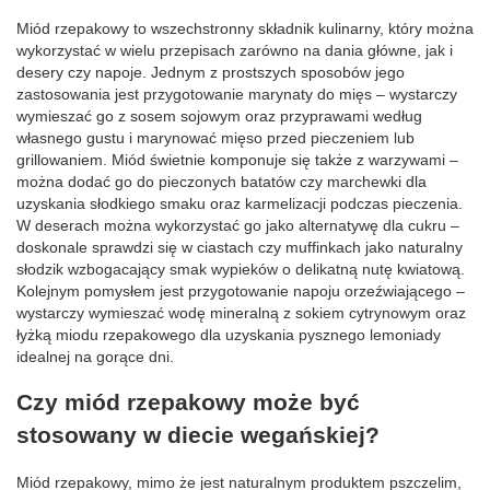
Miód rzepakowy to wszechstronny składnik kulinarny, który można
wykorzystać w wielu przepisach zarówno na dania główne, jak i
desery czy napoje. Jednym z prostszych sposobów jego
zastosowania jest przygotowanie marynaty do mięs – wystarczy
wymieszać go z sosem sojowym oraz przyprawami według
własnego gustu i marynować mięso przed pieczeniem lub
grillowaniem. Miód świetnie komponuje się także z warzywami –
można dodać go do pieczonych batatów czy marchewki dla
uzyskania słodkiego smaku oraz karmelizacji podczas pieczenia.
W deserach można wykorzystać go jako alternatywę dla cukru –
doskonale sprawdzi się w ciastach czy muffinkach jako naturalny
słodzik wzbogacający smak wypieków o delikatną nutę kwiatową.
Kolejnym pomysłem jest przygotowanie napoju orzeźwiającego –
wystarczy wymieszać wodę mineralną z sokiem cytrynowym oraz
łyżką miodu rzepakowego dla uzyskania pysznego lemoniady
idealnej na gorące dni.
Czy miód rzepakowy może być
stosowany w diecie wegańskiej?
Miód rzepakowy, mimo że jest naturalnym produktem pszczelim,