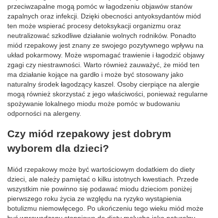
przeciwzapalne mogą pomóc w łagodzeniu objawów stanów
zapalnych oraz infekcji. Dzięki obecności antyoksydantów miód
ten może wspierać procesy detoksykacji organizmu oraz
neutralizować szkodliwe działanie wolnych rodników. Ponadto
miód rzepakowy jest znany ze swojego pozytywnego wpływu na
układ pokarmowy. Może wspomagać trawienie i łagodzić objawy
zgagi czy niestrawności. Warto również zauważyć, że miód ten
ma działanie kojące na gardło i może być stosowany jako
naturalny środek łagodzący kaszel. Osoby cierpiące na alergie
mogą również skorzystać z jego właściwości, ponieważ regularne
spożywanie lokalnego miodu może pomóc w budowaniu
odporności na alergeny.
Czy miód rzepakowy jest dobrym
wyborem dla dzieci?
Miód rzepakowy może być wartościowym dodatkiem do diety
dzieci, ale należy pamiętać o kilku istotnych kwestiach. Przede
wszystkim nie powinno się podawać miodu dzieciom poniżej
pierwszego roku życia ze względu na ryzyko wystąpienia
botulizmu niemowlęcego. Po ukończeniu tego wieku miód może
być wprowadzany stopniowo do diety malucha jako naturalny