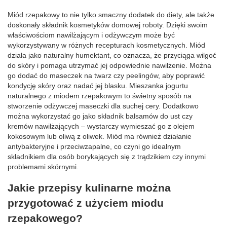
Miód rzepakowy to nie tylko smaczny dodatek do diety, ale także
doskonały składnik kosmetyków domowej roboty. Dzięki swoim
właściwościom nawilżającym i odżywczym może być
wykorzystywany w różnych recepturach kosmetycznych. Miód
działa jako naturalny humektant, co oznacza, że przyciąga wilgoć
do skóry i pomaga utrzymać jej odpowiednie nawilżenie. Można
go dodać do maseczek na twarz czy peelingów, aby poprawić
kondycję skóry oraz nadać jej blasku. Mieszanka jogurtu
naturalnego z miodem rzepakowym to świetny sposób na
stworzenie odżywczej maseczki dla suchej cery. Dodatkowo
można wykorzystać go jako składnik balsamów do ust czy
kremów nawilżających – wystarczy wymieszać go z olejem
kokosowym lub oliwą z oliwek. Miód ma również działanie
antybakteryjne i przeciwzapalne, co czyni go idealnym
składnikiem dla osób borykających się z trądzikiem czy innymi
problemami skórnymi.
Jakie przepisy kulinarne można
przygotować z użyciem miodu
rzepakowego?