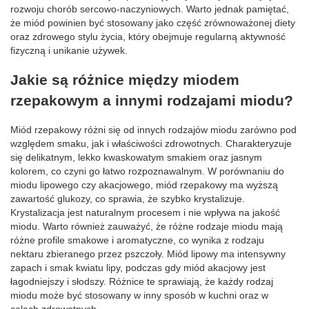
rozwoju chorób sercowo-naczyniowych. Warto jednak pamiętać,
że miód powinien być stosowany jako część zrównoważonej diety
oraz zdrowego stylu życia, który obejmuje regularną aktywność
fizyczną i unikanie używek.
Jakie są różnice między miodem
rzepakowym a innymi rodzajami miodu?
Miód rzepakowy różni się od innych rodzajów miodu zarówno pod
względem smaku, jak i właściwości zdrowotnych. Charakteryzuje
się delikatnym, lekko kwaskowatym smakiem oraz jasnym
kolorem, co czyni go łatwo rozpoznawalnym. W porównaniu do
miodu lipowego czy akacjowego, miód rzepakowy ma wyższą
zawartość glukozy, co sprawia, że szybko krystalizuje.
Krystalizacja jest naturalnym procesem i nie wpływa na jakość
miodu. Warto również zauważyć, że różne rodzaje miodu mają
różne profile smakowe i aromatyczne, co wynika z rodzaju
nektaru zbieranego przez pszczoły. Miód lipowy ma intensywny
zapach i smak kwiatu lipy, podczas gdy miód akacjowy jest
łagodniejszy i słodszy. Różnice te sprawiają, że każdy rodzaj
miodu może być stosowany w inny sposób w kuchni oraz w