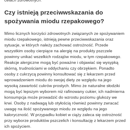
celach zdrowotnych.
Czy istnieją przeciwwskazania do
spożywania miodu rzepakowego?
Mimo licznych korzyści zdrowotnych związanych ze spożywaniem
miodu rzepakowego, istnieją pewne przeciwwskazania oraz
sytuacje, w których należy zachować ostrożność. Przede
wszystkim osoby cierpiące na alergię na produkty pszczele
powinny unikać wszelkich rodzajów miodu, w tym rzepakowego.
Reakcje alergiczne mogą być poważne i objawiać się wysypką
skórną, trudnościami w oddychaniu czy obrzękiem. Ponadto
osoby z cukrzycą powinny konsultować się z lekarzem przed
wprowadzeniem miodu do swojej diety ze względu na jego
wysoką zawartość cukrów prostych. Mimo że naturalne słodziki
mogą być lepszym wyborem niż rafinowany cukier, ich nadmierna
konsumpcja może prowadzić do wzrostu poziomu glukozy we
krwi. Osoby z nadwagą lub otyłością również powinny zwracać
uwagę na ilość spożywanego miodu ze względu na jego
kaloryczność. W przypadku kobiet w ciąży zaleca się ostrożność
przy wyborze produktów pszczelich i konsultację z lekarzem przed
ich spożyciem.