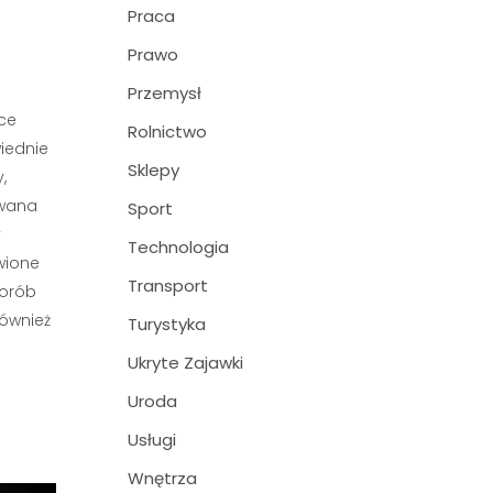
Praca
Prawo
Przemysł
sce
Rolnictwo
iednie
Sklepy
,
owana
Sport
y
Technologia
wione
Transport
horób
również
Turystyka
Ukryte Zajawki
Uroda
Usługi
Wnętrza