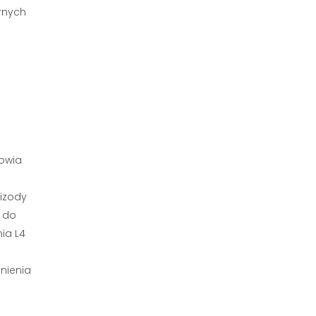
rnych
rowia
pizody
t do
ia L4
nienia