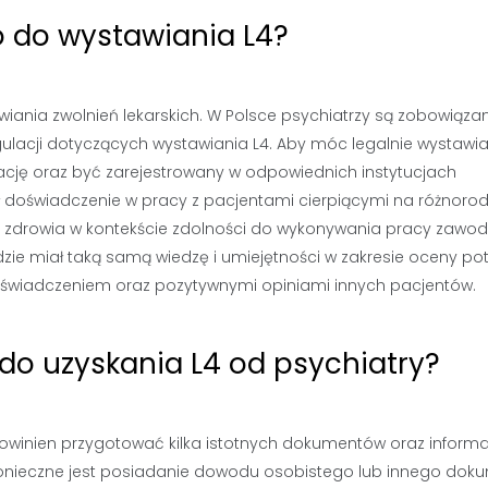
 do wystawiania L4?
ania zwolnień lekarskich. W Polsce psychiatrzy są zobowiązan
ulacji dotyczących wystawiania L4. Aby móc legalnie wystawia
ację oraz być zarejestrowany w odpowiednich instytucjach
 doświadczenie w pracy z pacjentami cierpiącymi na różnoro
u zdrowia w kontekście zdolności do wykonywania pracy zawod
dzie miał taką samą wiedzę i umiejętności w zakresie oceny po
doświadczeniem oraz pozytywnymi opiniami innych pacjentów.
do uzyskania L4 od psychiatry?
 powinien przygotować kilka istotnych dokumentów oraz informa
konieczne jest posiadanie dowodu osobistego lub innego dok