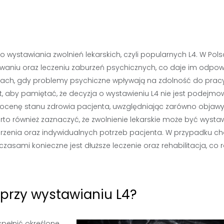
 wystawiania zwolnień lekarskich, czyli popularnych L4. W Pol
owaniu oraz leczeniu zaburzeń psychicznych, co daje im odpow
jach, gdy problemy psychiczne wpływają na zdolność do pracy
st, aby pamiętać, że decyzja o wystawieniu L4 nie jest podejm
ocenę stanu zdrowia pacjenta, uwzględniając zarówno objaw
Warto również zaznaczyć, że zwolnienie lekarskie może być wysta
horzenia oraz indywidualnych potrzeb pacjenta. W przypadku c
czasami konieczne jest dłuższe leczenie oraz rehabilitacja, co 
y przy wystawianiu L4?
spełnić określone