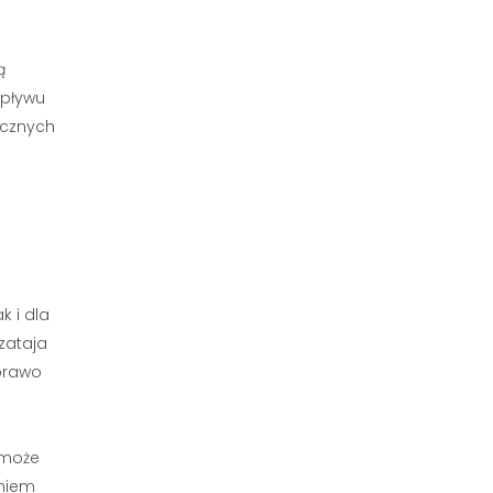
ą
wpływu
icznych
k i dla
zataja
prawo
 może
eniem