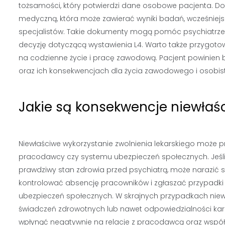
tożsamości, który potwierdzi dane osobowe pacjenta. Do
medyczną, która może zawierać wyniki badań, wcześniejs
specjalistów. Takie dokumenty mogą pomóc psychiatrze l
decyzję dotyczącą wystawienia L4. Warto także przygot
na codzienne życie i pracę zawodową. Pacjent powinie
oraz ich konsekwencjach dla życia zawodowego i osobis
Jakie są konsekwencje niewłaś
Niewłaściwe wykorzystanie zwolnienia lekarskiego może p
pracodawcy czy systemu ubezpieczeń społecznych. Jeśli 
prawdziwy stan zdrowia przed psychiatrą, może narazić
kontrolować absencję pracowników i zgłaszać przypadki 
ubezpieczeń społecznych. W skrajnych przypadkach niew
świadczeń zdrowotnych lub nawet odpowiedzialności kar
wpłynąć negatywnie na relacje z pracodawcą oraz współ