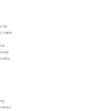
i do
ć takie
dne
owej.
trzeby
cji
umentu