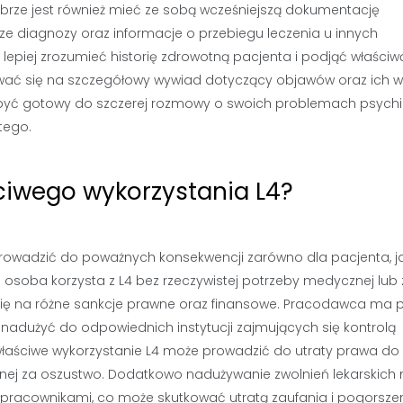
brze jest również mieć ze sobą wcześniejszą dokumentację
ze diagnozy oraz informacje o przebiegu leczenia u innych
epiej zrozumieć historię zdrowotną pacjenta i podjąć właściw
ować się na szczegółowy wywiad dotyczący objawów oraz ich 
n być gotowy do szczerej rozmowy o swoich problemach psych
tego.
ciwego wykorzystania L4?
rowadzić do poważnych konsekwencji zarówno dla pacjenta, ja
osoba korzysta z L4 bez rzeczywistej potrzeby medycznej lub 
 się na różne sankcje prawne oraz finansowe. Pracodawca ma 
nadużyć do odpowiednich instytucji zajmujących się kontrolą
łaściwe wykorzystanie L4 może prowadzić do utraty prawa do
nej za oszustwo. Dodatkowo nadużywanie zwolnień lekarskich
pracownikami, co może skutkować utratą zaufania i pogorsz