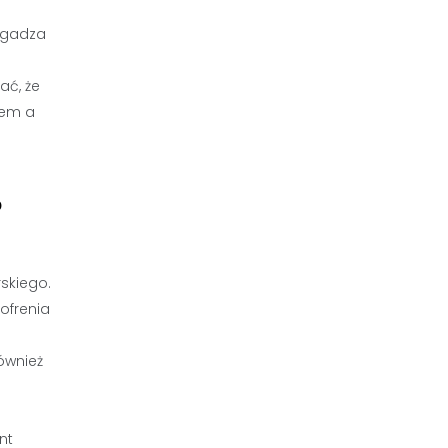
 zgadza
ać, że
tem a
?
rskiego.
ofrenia
ównież
nt