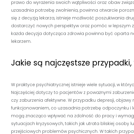
prawo do wyrażenia swoich wątpliwości oraz obaw związany
uzasadnia potrzebę zwolnienia, powinna otwarcie porozm
się z decyzją lekarza, istnieje możliwość poszukiwania dr
dostarczyć nowych perspektyw oraz pomóc w lepszym zro
każda decyzja dotycząca zdrowia powinna być oparta n
lekarzem.
Jakie są najczęstsze przypadki
W praktyce psychiatrycznej istnieje wiele sytuacji, w któ
Najczęściej dotyczy to pacjentów z poważnymi zaburzeniam
czy zaburzenia afektywne. W przypadku depresji, objawy 
funkcjonowaniem, co uzasadnia potrzebę odpoczynku i lecz
mogą znacząco wpływać na zdolność do pracy i wymaga
sytuacjach kryzysowych, takich jak utrata bliskiej osob
przejściowych problemów psychicznych. W takich przypa