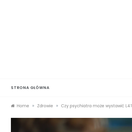
Skip
to
content
Wolf 
STRONA GŁÓWNA
»
»
Home
Zdrowie
Czy psychiatra może wystawić L4