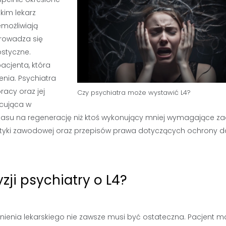
kim lekarz
emożliwiają
rowadza się
ostyczne.
cjenta, która
nia. Psychiatra
acy oraz jej
Czy psychiatra może wystawić L4?
acująca w
asu na regenerację niż ktoś wykonujący mniej wymagające za
tyki zawodowej oraz przepisów prawa dotyczących ochrony 
ji psychiatry o L4?
lnienia lekarskiego nie zawsze musi być ostateczna. Pacjent m