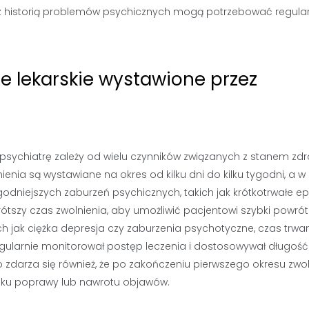
 z historią problemów psychicznych mogą potrzebować regula
e lekarskie wystawione przez
 psychiatrę zależy od wielu czynników związanych z stanem zd
enia są wystawiane na okres od kilku dni do kilku tygodni, a w
odniejszych zaburzeń psychicznych, takich jak krótkotrwałe e
ótszy czas zwolnienia, aby umożliwić pacjentowi szybki powró
ch jak ciężka depresja czy zaburzenia psychotyczne, czas trwan
egularnie monitorował postęp leczenia i dostosowywał długość
 zdarza się również, że po zakończeniu pierwszego okresu zwol
raku poprawy lub nawrotu objawów.