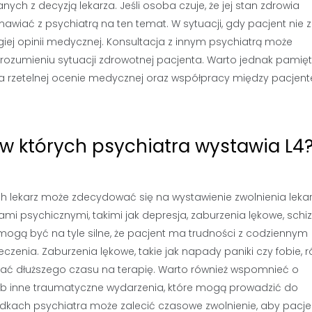
ch z decyzją lekarza. Jeśli osoba czuje, że jej stan zdrowia
awiać z psychiatrą na ten temat. W sytuacji, gdy pacjent nie
ugiej opinii medycznej. Konsultacja z innym psychiatrą może
zumieniu sytuacji zdrowotnej pacjenta. Warto jednak pamięt
a rzetelnej ocenie medycznej oraz współpracy między pacjen
, w których psychiatra wystawia L4
rych lekarz może zdecydować się na wystawienie zwolnienia leka
i psychicznymi, takimi jak depresja, zaburzenia lękowe, schiz
mogą być na tyle silne, że pacjent ma trudności z codziennym
enia. Zaburzenia lękowe, takie jak napady paniki czy fobie, r
ć dłuższego czasu na terapię. Warto również wspomnieć o
y lub inne traumatyczne wydarzenia, które mogą prowadzić do
dkach psychiatra może zalecić czasowe zwolnienie, aby pacje