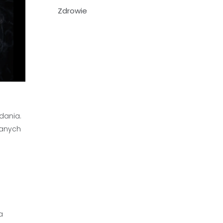
Zdrowie
dania.
danych
a