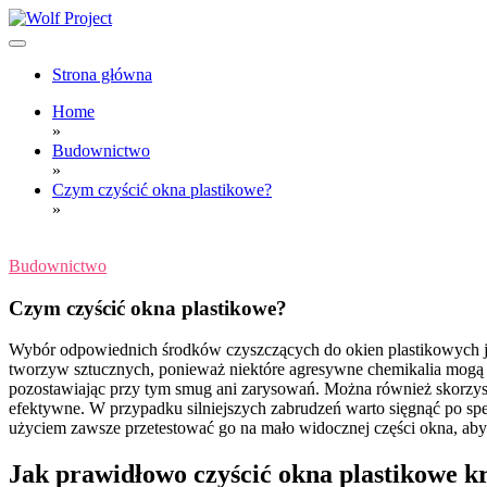
Skip
to
content
Wolf Project
Strona główna
Home
»
Budownictwo
»
Czym czyścić okna plastikowe?
»
Budownictwo
Czym czyścić okna plastikowe?
Wybór odpowiednich środków czyszczących do okien plastikowych jes
tworzyw sztucznych, ponieważ niektóre agresywne chemikalia mogą us
pozostawiając przy tym smug ani zarysowań. Można również skorzystać
efektywne. W przypadku silniejszych zabrudzeń warto sięgnąć po sp
użyciem zawsze przetestować go na mało widocznej części okna, aby
Jak prawidłowo czyścić okna plastikowe k