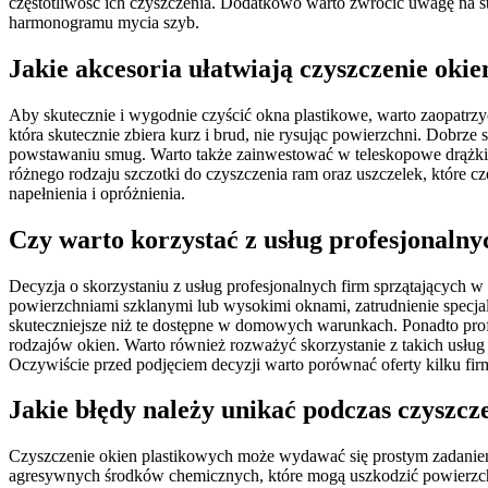
częstotliwość ich czyszczenia. Dodatkowo warto zwrócić uwagę na st
harmonogramu mycia szyb.
Jakie akcesoria ułatwiają czyszczenie oki
Aby skutecznie i wygodnie czyścić okna plastikowe, warto zaopatrzy
która skutecznie zbiera kurz i brud, nie rysując powierzchni. Dobrz
powstawaniu smug. Warto także zainwestować w teleskopowe drążki,
różnego rodzaju szczotki do czyszczenia ram oraz uszczelek, które 
napełnienia i opróżnienia.
Czy warto korzystać z usług profesjonalny
Decyzja o skorzystaniu z usług profesjonalnych firm sprzątających 
powierzchniami szklanymi lub wysokimi oknami, zatrudnienie specjal
skuteczniejsze niż te dostępne w domowych warunkach. Ponadto prof
rodzajów okien. Warto również rozważyć skorzystanie z takich usług 
Oczywiście przed podjęciem decyzji warto porównać oferty kilku firm
Jakie błędy należy unikać podczas czyszcz
Czyszczenie okien plastikowych może wydawać się prostym zadaniem,
agresywnych środków chemicznych, które mogą uszkodzić powierzchni