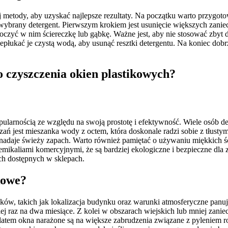
etody, aby uzyskać najlepsze rezultaty. Na początku warto przygotow
ybrany detergent. Pierwszym krokiem jest usunięcie większych zaniecz
czyć w nim ściereczkę lub gąbkę. Ważne jest, aby nie stosować zbyt 
płukać je czystą wodą, aby usunąć resztki detergentu. Na koniec dobr
czyszczenia okien plastikowych?
larnością ze względu na swoją prostotę i efektywność. Wiele osób dec
ń jest mieszanka wody z octem, która doskonale radzi sobie z tłusty
że nadaje świeży zapach. Warto również pamiętać o używaniu miękkich 
aliami komercyjnymi, że są bardziej ekologiczne i bezpieczne dla zd
ch dostępnych w sklepach.
kowe?
ników, takich jak lokalizacja budynku oraz warunki atmosferyczne pan
niej raz na dwa miesiące. Z kolei w obszarach wiejskich lub mniej zan
 latem okna narażone są na większe zabrudzenia związane z pyleniem r