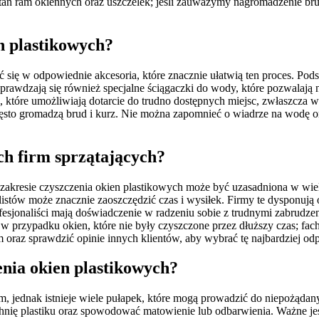
an ram okiennych oraz uszczelek; jeśli zauważymy nagromadzenie brud
en plastikowych?
ć się w odpowiednie akcesoria, które znacznie ułatwią ten proces. Pod
e sprawdzają się również specjalne ściągaczki do wody, które pozwala
 które umożliwiają dotarcie do trudno dostępnych miejsc, zwłaszcz
często gromadzą brud i kurz. Nie można zapomnieć o wiadrze na wodę 
ch firm sprzątających?
w zakresie czyszczenia okien plastikowych może być uzasadniona w wie
istów może znacznie zaoszczędzić czas i wysiłek. Firmy te dysponują
esjonaliści mają doświadczenie w radzeniu sobie z trudnymi zabrudze
w przypadku okien, które nie były czyszczone przez dłuższy czas; fac
 oraz sprawdzić opinie innych klientów, aby wybrać tę najbardziej od
enia okien plastikowych?
 jednak istnieje wiele pułapek, które mogą prowadzić do niepożądany
ę plastiku oraz spowodować matowienie lub odbarwienia. Ważne jest 