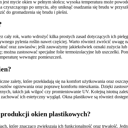
m jest mycie okien w pełnym słońcu; wysoka temperatura może powod
 czyszczącego po umyciu, aby uniknąć osadzania się brudu w przyszło
ć do gromadzenia się brudu i pleśni.
?
 cały rok, warto wdrożyć kilka prostych zasad dotyczących ich pielęg
sywnego pylenia roślin nawet częściej. Warto również zwrócić uwagę n
 okuć oraz zawiasów; jeśli zauważymy jakiekolwiek oznaki zużycia lub 
; można zastosować specjalne folie termoizolacyjne lub uszczelki. P
temperaturę wewnątrz pomieszczeń.
ien?
iczne zalety, które przekładają się na komfort użytkowania oraz oszcz
kosztów ogrzewania oraz poprawę komfortu mieszkania. Dzięki zastoso
h, takich jak wilgoć czy promieniowanie UV. Kolejną istotną zaletą 
y zachować ich estetyczny wygląd. Okna plastikowe są również dostęp
w produkcji okien plastikowych?
ch, które znacząco zwiększają ich funkcjonalność oraz trwałość. Jedn