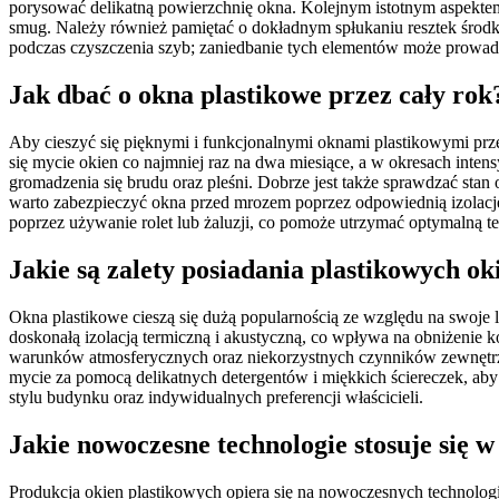
porysować delikatną powierzchnię okna. Kolejnym istotnym aspekte
smug. Należy również pamiętać o dokładnym spłukaniu resztek środka
podczas czyszczenia szyb; zaniedbanie tych elementów może prowadzi
Jak dbać o okna plastikowe przez cały rok
Aby cieszyć się pięknymi i funkcjonalnymi oknami plastikowymi przez
się mycie okien co najmniej raz na dwa miesiące, a w okresach inten
gromadzenia się brudu oraz pleśni. Dobrze jest także sprawdzać stan
warto zabezpieczyć okna przed mrozem poprzez odpowiednią izolację
poprzez używanie rolet lub żaluzji, co pomoże utrzymać optymalną 
Jakie są zalety posiadania plastikowych ok
Okna plastikowe cieszą się dużą popularnością ze względu na swoje l
doskonałą izolacją termiczną i akustyczną, co wpływa na obniżenie 
warunków atmosferycznych oraz niekorzystnych czynników zewnętrznyc
mycie za pomocą delikatnych detergentów i miękkich ściereczek, ab
stylu budynku oraz indywidualnych preferencji właścicieli.
Jakie nowoczesne technologie stosuje się 
Produkcja okien plastikowych opiera się na nowoczesnych technologia