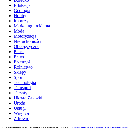
Dziecko
Edukacja
Geologia
Hobby
Imprezy
Marketing i reklama
Moda
Motoryzacja
Nieruchomości
Obcojęzyczne
Praca
Prawo
Przemysł
Rolnictwo
Sklepy
Sport
Technologia
Transport
Turystyka
Ukryte Zajawki
Uroda
Usługi
Wnętrza
Zdrowie