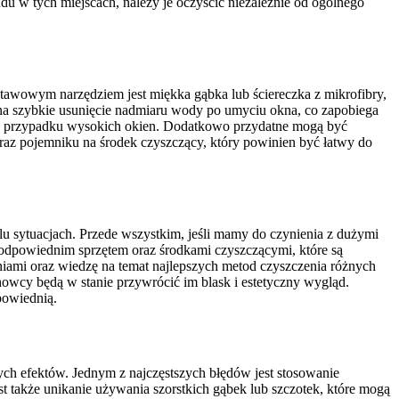
u w tych miejscach, należy je oczyścić niezależnie od ogólnego
stawowym narzędziem jest miękka gąbka lub ściereczka z mikrofibry,
ją na szybkie usunięcie nadmiaru wody po umyciu okna, co zapobiega
a w przypadku wysokich okien. Dodatkowo przydatne mogą być
oraz pojemniku na środek czyszczący, który powinien być łatwy do
lu sytuacjach. Przede wszystkim, jeśli mamy do czynienia z dużymi
 odpowiednim sprzętem oraz środkami czyszczącymi, które są
niami oraz wiedzę na temat najlepszych metod czyszczenia różnych
howcy będą w stanie przywrócić im blask i estetyczny wygląd.
powiednią.
ch efektów. Jednym z najczęstszych błędów jest stosowanie
także unikanie używania szorstkich gąbek lub szczotek, które mogą