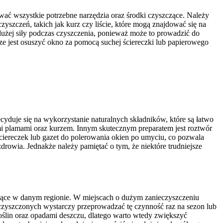
ać wszystkie potrzebne narzędzia oraz środki czyszczące. Należy
yszczeń, takich jak kurz czy liście, które mogą znajdować się na
dużej siły podczas czyszczenia, ponieważ może to prowadzić do
ze jest osuszyć okno za pomocą suchej ściereczki lub papierowego
yduje się na wykorzystanie naturalnych składników, które są łatwo
mi plamami oraz kurzem. Innym skutecznym preparatem jest roztwór
ściereczek lub gazet do polerowania okien po umyciu, co pozwala
rowia. Jednakże należy pamiętać o tym, że niektóre trudniejsze
ujące w danym regionie. W miejscach o dużym zanieczyszczeniu
ieczyszczonych wystarczy przeprowadzać tę czynność raz na sezon lub
oślin oraz opadami deszczu, dlatego warto wtedy zwiększyć