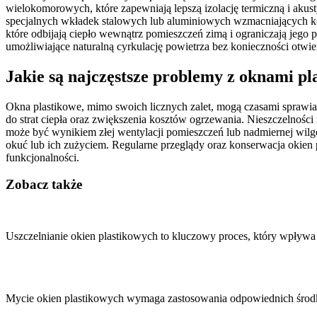
wielokomorowych, które zapewniają lepszą izolację termiczną i aku
specjalnych wkładek stalowych lub aluminiowych wzmacniających ko
które odbijają ciepło wewnątrz pomieszczeń zimą i ograniczają jego 
umożliwiające naturalną cyrkulację powietrza bez konieczności otwi
Jakie są najczęstsze problemy z oknami p
Okna plastikowe, mimo swoich licznych zalet, mogą czasami sprawia
do strat ciepła oraz zwiększenia kosztów ogrzewania. Nieszczelno
może być wynikiem złej wentylacji pomieszczeń lub nadmiernej wilg
okuć lub ich zużyciem. Regularne przeglądy oraz konserwacja okien 
funkcjonalności.
Zobacz także
Nawigacja
wpisu
Uszczelnianie okien plastikowych to kluczowy proces, który wpływ
Mycie okien plastikowych wymaga zastosowania odpowiednich środkó