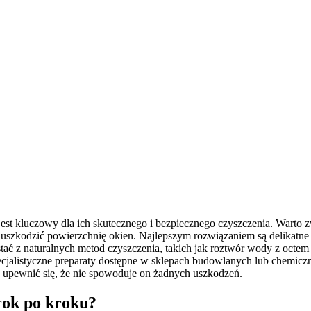
t kluczowy dla ich skutecznego i bezpiecznego czyszczenia. Warto zwr
zkodzić powierzchnię okien. Najlepszym rozwiązaniem są delikatne de
 z naturalnych metod czyszczenia, takich jak roztwór wody z octem lu
ecjalistyczne preparaty dostępne w sklepach budowlanych lub chemiczn
 upewnić się, że nie spowoduje on żadnych uszkodzeń.
rok po kroku?