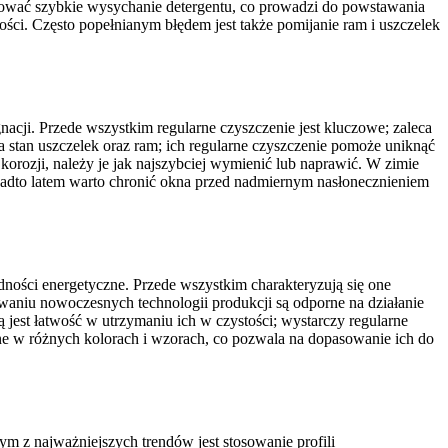
ować szybkie wysychanie detergentu, co prowadzi do powstawania
ści. Często popełnianym błędem jest także pomijanie ram i uszczelek
nacji. Przede wszystkim regularne czyszczenie jest kluczowe; zaleca
a stan uszczelek oraz ram; ich regularne czyszczenie pomoże uniknąć
korozji, należy je jak najszybciej wymienić lub naprawić. W zimie
onadto latem warto chronić okna przed nadmiernym nasłonecznieniem
ędności energetyczne. Przede wszystkim charakteryzują się one
waniu nowoczesnych technologii produkcji są odporne na działanie
jest łatwość w utrzymaniu ich w czystości; wystarczy regularne
ne w różnych kolorach i wzorach, co pozwala na dopasowanie ich do
ym z najważniejszych trendów jest stosowanie profili