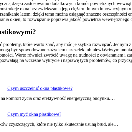
styczną dzięki zastosowaniu dodatkowych komór powietrznych wewnątrz
nstrukcję okna bez zwiększania jego ciężaru. Innym innowacyjnym r
przenikanie latem; dzięki temu można osiągnąć znaczne oszczędności en
erania okien; to rozwiązanie poprawia jakość powietrza wewnętrznego
lastikowymi?
ć problemy, które warto znać, aby móc je szybko rozwiązać. Jednym z 
ści mogą być spowodowane zużyciem uszczelek lub niewłaściwym monta
otności. Warto również zwrócić uwagę na trudności z otwieraniem i z
pozwalają na wczesne wykrycie i naprawę tych problemów, co przyczyni
Czym uszczelnić okna plastikowe?
a na komfort życia oraz efektywność energetyczną budynku.…
Czym myć okna plastikowe?
w czyszczących, które nie tylko skutecznie usuną brud, ale…