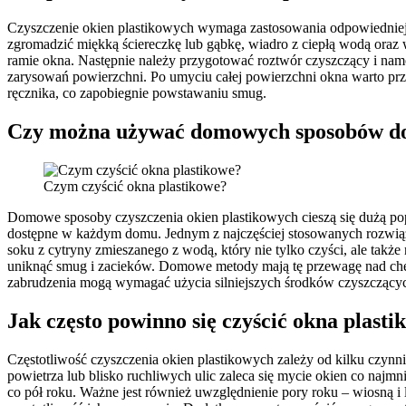
Czyszczenie okien plastikowych wymaga zastosowania odpowiedniej m
zgromadzić miękką ściereczkę lub gąbkę, wiadro z ciepłą wodą oraz w
ramie okna. Następnie należy przygotować roztwór czyszczący i namo
zarysowań powierzchni. Po umyciu całej powierzchni okna warto prze
ręcznika, co zapobiegnie powstawaniu smug.
Czy można używać domowych sposobów do 
Czym czyścić okna plastikowe?
Domowe sposoby czyszczenia okien plastikowych cieszą się dużą popu
dostępne w każdym domu. Jednym z najczęściej stosowanych rozwiąza
soku z cytryny zmieszanego z wodą, który nie tylko czyści, ale tak
uniknąć smug i zacieków. Domowe metody mają tę przewagę nad chemik
zabrudzenia mogą wymagać użycia silniejszych środków czyszczący
Jak często powinno się czyścić okna plasti
Częstotliwość czyszczenia okien plastikowych zależy od kilku czyn
powietrza lub blisko ruchliwych ulic zaleca się mycie okien co najm
co pół roku. Ważne jest również uwzględnienie pory roku – wiosną i