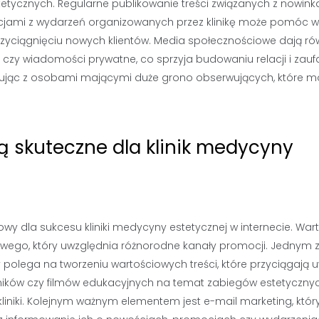
etycznych. Regularne publikowanie treści związanych z nowin
acjami z wydarzeń organizowanych przez klinikę może pomóc w
yciągnięciu nowych klientów. Media społecznościowe dają ró
 czy wiadomości prywatne, co sprzyja budowaniu relacji i zauf
racując z osobami mającymi duże grono obserwujących, które 
ą skuteczne dla klinik medycyny
wy dla sukcesu kliniki medycyny estetycznej w internecie. War
ego, który uwzględnia różnorodne kanały promocji. Jednym 
ry polega na tworzeniu wartościowych treści, które przyciągają
dników czy filmów edukacyjnych na temat zabiegów estetyczny
niki. Kolejnym ważnym elementem jest e-mail marketing, któr