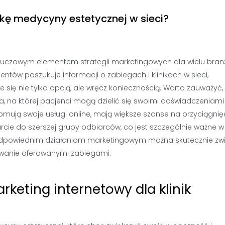
kę medycyny estetycznej w sieci?
kluczowym elementem strategii marketingowych dla wielu branż
ntów poszukuje informacji o zabiegach i klinikach w sieci,
e się nie tylko opcją, ale wręcz koniecznością. Warto zauważyć,
orma, na której pacjenci mogą dzielić się swoimi doświadczeniami
promują swoje usługi online, mają większe szanse na przyciągnię
rcie do szerszej grupy odbiorców, co jest szczególnie ważne w
 odpowiednim działaniom marketingowym można skutecznie zw
esowanie oferowanymi zabiegami.
rketing internetowy dla klinik