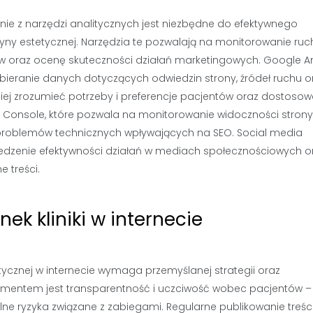
nie z narzędzi analitycznych jest niezbędne do efektywnego
ny estetycznej. Narzędzia te pozwalają na monitorowanie ruc
ów oraz ocenę skuteczności działań marketingowych. Google An
 zbieranie danych dotyczących odwiedzin strony, źródeł ruchu o
epiej zrozumieć potrzeby i preferencje pacjentów oraz dostoso
h Console, które pozwala na monitorowanie widoczności stron
 problemów technicznych wpływających na SEO. Social media
 śledzenie efektywności działań w mediach społecznościowych o
 treści.
k kliniki w internecie
ycznej w internecie wymaga przemyślanej strategii oraz
mentem jest transparentność i uczciwość wobec pacjentów –
ne ryzyka związane z zabiegami. Regularne publikowanie treśc