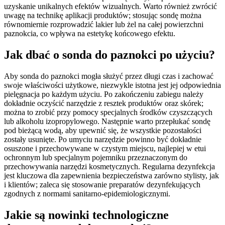
uzyskanie unikalnych efektów wizualnych. Warto również zwrócić
uwagę na technikę aplikacji produktów; stosując sondę można
równomiernie rozprowadzić lakier lub żel na całej powierzchni
paznokcia, co wpływa na estetykę końcowego efektu.
Jak dbać o sonda do paznokci po użyciu?
Aby sonda do paznokci mogła służyć przez długi czas i zachować
swoje właściwości użytkowe, niezwykle istotna jest jej odpowiednia
pielęgnacja po każdym użyciu. Po zakończeniu zabiegu należy
dokładnie oczyścić narzędzie z resztek produktów oraz skórek;
można to zrobić przy pomocy specjalnych środków czyszczących
lub alkoholu izopropylowego. Następnie warto przepłukać sondę
pod bieżącą wodą, aby upewnić się, że wszystkie pozostałości
zostały usunięte. Po umyciu narzędzie powinno być dokładnie
osuszone i przechowywane w czystym miejscu, najlepiej w etui
ochronnym lub specjalnym pojemniku przeznaczonym do
przechowywania narzędzi kosmetycznych. Regularna dezynfekcja
jest kluczowa dla zapewnienia bezpieczeństwa zarówno stylisty, jak
i klientów; zaleca się stosowanie preparatów dezynfekujących
zgodnych z normami sanitarno-epidemiologicznymi.
Jakie są nowinki technologiczne