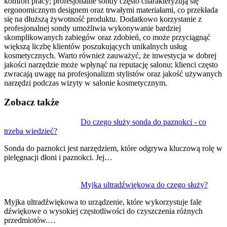
komfort pracy; profesjonalne sondy często charakteryzują się
ergonomicznym designem oraz trwałymi materiałami, co przekłada
się na dłuższą żywotność produktu. Dodatkowo korzystanie z
profesjonalnej sondy umożliwia wykonywanie bardziej
skomplikowanych zabiegów oraz zdobień, co może przyciągnąć
większą liczbę klientów poszukujących unikalnych usług
kosmetycznych. Warto również zauważyć, że inwestycja w dobrej
jakości narzędzie może wpłynąć na reputację salonu; klienci często
zwracają uwagę na profesjonalizm stylistów oraz jakość używanych
narzędzi podczas wizyty w salonie kosmetycznym.
Zobacz także
Nawigacja
Do czego służy sonda do paznokci - co
trzeba wiedzieć?
wpisu
Sonda do paznokci jest narzędziem, które odgrywa kluczową rolę w
pielęgnacji dłoni i paznokci. Jej…
Myjka ultradźwiękowa do czego służy?
Myjka ultradźwiękowa to urządzenie, które wykorzystuje fale
dźwiękowe o wysokiej częstotliwości do czyszczenia różnych
przedmiotów.…