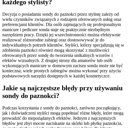
każdego stylisty?
Decyzja o posiadaniu sondy do paznokci przez stylistę zależy od
wielu czynników związanych z rodzajem oferowanych usług oraz
preferencjami klientów. Dla osób zajmujących się profesjonalnym
manicure i pedicure sonda staje się praktycznie niezbędnym
narzędziem pracy. Dzięki jej wszechstronności można efektywnie
realizować różnorodne zabiegi oraz dostosowywać je do
indywidualnych potrzeb klientów. Styliści, którzy specjalizują się w
zdobieniu paznokci również mogą skorzystać z możliwości
oferowanych przez sondę do tworzenia unikalnych wzorów i
efektów wizualnych. Z drugiej strony dla amatorów lub osób
wykonujących manicure w domowym zaciszu sonda może nie być
konieczna; wiele prostych zabiegów można wykonać przy użyciu
podstawowych narzędzi dostępnych w każdej kosmetyczce.
Jakie są najczęstsze błędy przy używaniu
sondy do paznokci?
Podczas korzystania z sondy do paznokci, zarówno początkujący,
jak i doświadczeni styliści mogą popełniać różne błędy, które mogą
prowadzić do niepożądanych efektów. Jednym z najczęstszych
błędów jest zbyt mocne naciskanie na skórki lub płytkę paznokcia,