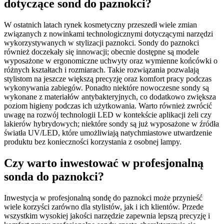
dotyczące sond do paznokci?
W ostatnich latach rynek kosmetyczny przeszedł wiele zmian
związanych z nowinkami technologicznymi dotyczącymi narzędzi
wykorzystywanych w stylizacji paznokci. Sondy do paznokci
również doczekały się innowacji; obecnie dostępne są modele
wyposażone w ergonomiczne uchwyty oraz wymienne końcówki o
różnych kształtach i rozmiarach. Takie rozwiązania pozwalają
stylistom na jeszcze większą precyzję oraz komfort pracy podczas
wykonywania zabiegów. Ponadto niektóre nowoczesne sondy są
wykonane z materiałów antybakteryjnych, co dodatkowo zwiększa
poziom higieny podczas ich użytkowania. Warto również zwrócić
uwagę na rozwój technologii LED w kontekście aplikacji żeli czy
lakierów hybrydowych; niektóre sondy są już wyposażone w źródła
światła UV/LED, które umożliwiają natychmiastowe utwardzenie
produktu bez konieczności korzystania z osobnej lampy.
Czy warto inwestować w profesjonalną
sonda do paznokci?
Inwestycja w profesjonalną sondę do paznokci może przynieść
wiele korzyści zarówno dla stylistów, jak i ich klientów. Przede
wszystkim wysokiej jakości narzędzie zapewnia lepszą precyzję i