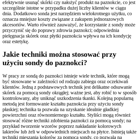
efektywnie usunąć skórki czy nałożyć produkt na paznokcie, co jest
szczególnie istotne w przypadku dużej liczby klientów w ciągu
dnia. Dodatkowo sonda jest narzędziem wielokrotnego użytku, co
oznacza mniejsze koszty związane z zakupem jednorazowych
akcesoriów. Warto również zauważyć, że korzystanie z sondy może
przyczynić się do poprawy zdrowia paznokci; odpowiednia
pielęgnacja skórek oraz płytki paznokcia wpływa na ich kondycję
oraz estetykę.
Jakie techniki można stosować przy
użyciu sondy do paznokci?
W pracy ze sondą do paznokci istnieje wiele technik, które mogą
być stosowane w zależności od rodzaju zabiegu oraz oczekiwań
klientów. Jedną z podstawowych technik jest delikatne odsuwanie
skórek za pomocą sondy okrągłej; ważne jest, aby robić to w sposób
kontrolowany, aby uniknąć uszkodzenia tkanki. Kolejną popularną
metodą jest formowanie kształtu paznokcia przy użyciu sondy
płaskiej; technika ta pozwala na uzyskanie idealnie gładkiej
powierzchni oraz równomiernego kształtu. Styliści mogą również
stosować różne techniki zdobienia paznokci za pomocą sondy; na
przykład tworzenie wzorów poprzez nakładanie kolorowych
lakierów lub żeli w odpowiednich miejscach na płytce. Istnieją także
techniki mieszania kolorów za pomocą sondy, co pozwala na