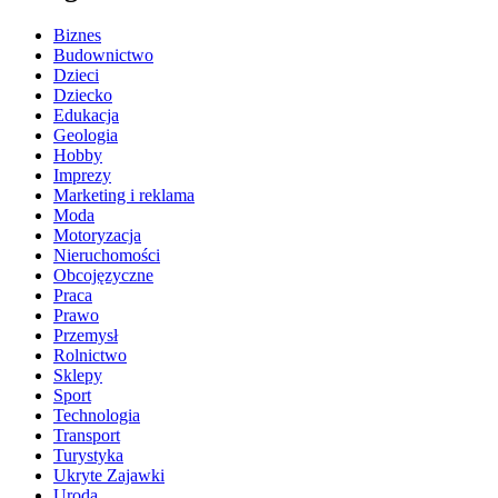
Biznes
Budownictwo
Dzieci
Dziecko
Edukacja
Geologia
Hobby
Imprezy
Marketing i reklama
Moda
Motoryzacja
Nieruchomości
Obcojęzyczne
Praca
Prawo
Przemysł
Rolnictwo
Sklepy
Sport
Technologia
Transport
Turystyka
Ukryte Zajawki
Uroda