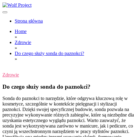
Skip
to
content
Wolf Project
Strona główna
Home
»
Zdrowie
»
Do czego służy sonda do paznokci?
»
Zdrowie
Do czego służy sonda do paznokci?
Sonda do paznokci to narzędzie, które odgrywa kluczową rolę w
kosmetyce, szczególnie w kontekście pielęgnacji i stylizacji
paznokci. Dzięki swojej specyficznej budowie, sonda pozwala na
precyzyjne wykonywanie różnych zabiegów, które są niezbędne dla
uzyskania estetycznego wyglądu paznokci. Warto zauważyć, że
sonda jest wykorzystywana zarówno w manicure, jak i pedicure, co
czyni ją wszechstronnym narzędziem w pracy stylistów paznokci.
Umożliwia ona między innymi usuwanie skórek, formowanie