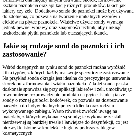
kształtu paznokcia oraz aplikację różnych produktów, takich jak
lakiery czy żele. Dodatkowo sonda do paznokci może być używana
do zdobienia, co pozwala na tworzenie unikalnych wzorów i
efektów na płytce paznokcia. Właściwe użycie sondy wymaga
jednak pewnej wprawy oraz znajomości technik, aby uniknąć
uszkodzenia płytki paznokcia lub otaczających tkanek.
Jakie są rodzaje sond do paznokci i ich
zastosowanie?
Wśród dostępnych na rynku sond do paznokci można wyróżnić
kilka typów, z których każdy ma swoje specyficzne zastosowanie.
Na przykład sonda okrągła jest idealna do precyzyjnego usuwania
skórek oraz formowania kształtu paznokcia. Z kolei sonda płaska
doskonale sprawdza się przy aplikacji lakierów i żeli, umożliwiając
równomierne rozprowadzenie produktu na płytce. Istnieją także
sondy o różnej grubości końcówek, co pozwala na dostosowanie
narzędzia do indywidualnych potrzeb klienta oraz rodzaju
wykonywanego zabiegu. Warto również zwrócić uwagę na
materiały, z których wykonane są sondy; te wykonane ze stali
nierdzewnej są bardziej trwałe i łatwiejsze do dezynfekcji, co jest
niezwykle istotne w kontekście higieny podczas zabiegów
kosmetycznych.