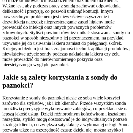
co może skutkować ich uszkodzeniem oraz bólem dla klienta.
Ważne jest, aby podczas pracy z sondą zachować odpowiednią
delikatność i precyzję, co pozwoli uniknąć kontuzji. Innym
powszechnym problemem jest niewłaściwe czyszczenie i
dezynfekcja narzędzi; nieprzestrzeganie zasad higieny może
prowadzić do infekcji oraz innych poważnych problemów
zdrowotnych. Styliści powinni również unikać stosowania sondy do
paznokci w sposób niezgodny z jej przeznaczeniem, na przykład
używanie jej do usuwania lakieru zamiast do pielęgnacji skórek.
Kolejnym błędem jest brak znajomości technik aplikacji produktów;
niewłaściwe użycie sondy podczas nakładania lakieru czy żelu
może prowadzić do nierównomiernego pokrycia oraz
nieestetycznego wyglądu paznokci.
Jakie są zalety korzystania z sondy do
paznokci?
Korzystanie z sondy do paznokci niesie ze sobą wiele korzyści
zarówno dla stylistów, jak i ich klientów. Przede wszystkim sonda
umożliwia precyzyjne wykonywanie zabiegów, co przekłada się na
lepszą jakość usług. Dzięki różnorodnym końcówkom i kształtom
narzędzia, styliści mogą dostosować je do indywidualnych potrzeb
każdego klienta, co zwiększa satysfakcję z wykonanej usługi. Sonda
pozwala także na oszczędność czasu; dzięki niej można szybko i