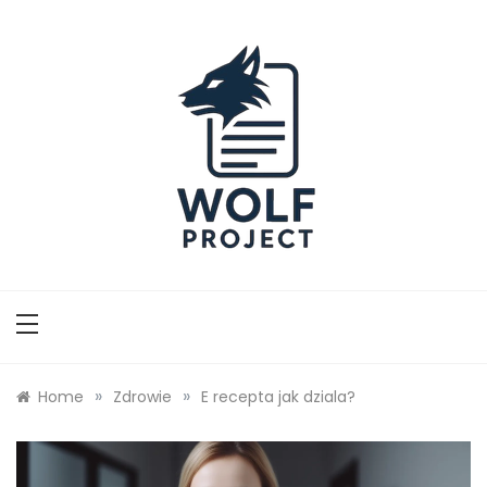
Skip
to
content
Wolf Project
»
»
Home
Zdrowie
E recepta jak dziala?