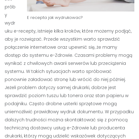
prób
y
E recepta jak wydrukowac?
wydr
uku e-recepty, istnieje kilka kroków, które możemy podjąć,
aby je rozwiązać. Przede wszystkim warto sprawdzić
połączenie internetowe oraz upewnić się, że mamy
dostęp do systemu e-Zdrowie. Czasami problemy mogą
wynikać z chwilowych awarii serwerów lub przeciążenia
systemu. W takich sytuacjach warto spróbować
ponownie załadować stronę lub wrócić do niej później.
Jeżeli problem dotyczy samej drukarki, dobrze jest
sprawdzić poziom tuszu lub tonera oraz stan papieru w
podajniku. Często drobne usterki sprzętowe mogą
uniemożliwić prawidłowy wydruk dokumentu. W przypadku
dalszych trudności można skontaktować się z pomocą
techniczną dostawcy usług e-Zdrowie lub producenta
drukarki, którzy mogą udzielić wskazówek dotyczących