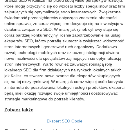
Branża SEO w Kaliszu ma przed sobą wiele perspektyw rozwoju,
które mogą przyczynić się do wzrostu liczby specjalistów oraz firm
zajmujących się optymalizacją stron internetowych. Zwiększona
świadomość przedsiębiorców dotycząca znaczenia obecności
online sprawia, że coraz więcej firm decyduje się na inwestycję w
działania związane z SEO. W miarę jak rynek cyfrowy staje się
coraz bardziej konkurencyjny, rośnie zapotrzebowanie na usługi
ekspertów SEO, którzy potrafią skutecznie zwiększać widoczność
stron internetowych i generować ruch organiczny. Dodatkowo
rozwój technologii mobilnych oraz sztucznej inteligencji otwiera
nowe możliwości dla specjalistów zajmujących się optymalizacją
stron internetowych. Warto również zauważyć rosnącą rolę
lokalnego SEO dla firm działających na rynkach lokalnych takich
jak Kalisz, co stwarza nowe szanse dla ekspertów skupiających
się na tej niszy rynkowej. W miarę jak coraz więcej osób korzysta
z internetu do poszukiwania lokalnych usług i produktów, eksperci
będą mieli okazję rozwijać swoje umiejętności i dostosowywać
strategie marketingowe do potrzeb klientów.
Zobacz także
Ekspert SEO Opole