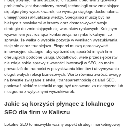
mogą wpłynąć na skuteczność ich działań. Jednym z głównych
problemów jest dynamiczny rozwój technologii oraz zmieniające
się algorytmy wyszukiwarek, co wymaga ciągłego doskonalenia
umiejętności i aktualizacji wiedzy. Specjaliści muszą być na
bieżąco z nowinkami w branży oraz dostosowywać swoje
strategie do zmieniających się warunków rynkowych. Kolejnym
wyzwaniem jest rosnąca konkurencja na rynku lokalnym, co
sprawia, że walka o wysokie pozycje w wynikach wyszukiwania
staje się coraz trudniejsza. Eksperci muszą opracowywać
innowacyjne strategie, aby wyróżnić się spośród innych firm
oferujących podobne usługi. Dodatkowo, wiele przedsiębiorstw
nie zdaje sobie sprawy z wartości inwestycji w SEO, co może
prowadzić do trudności w pozyskiwaniu klientów i utrzymywaniu
długotrwałych relacji biznesowych. Warto również zwrócić uwagę
na kwestie związane z etyką i transparentnością działań SEO,
ponieważ niektóre techniki mogą być uznawane za nieetyczne lub
niezgodne z wytycznymi wyszukiwarek.
Jakie są korzyści płynące z lokalnego
SEO dla firm w Kaliszu
Lokalne SEO to niezwykle ważny aspekt strategii marketingowej