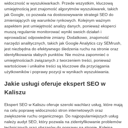
widoczność w wyszukiwarkach. Przede wszystkim, kluczową
umiejętnością jest znajomość algorytmów wyszukiwarek, takich
jak Google, co pozwala na dostosowywanie strategii SEO do
zmieniających się warunków rynkowych. Kolejnym ważnym
aspektem jest umiejętność analizy danych, ponieważ eksperci
muszą regularnie monitorować wyniki swoich działań i
wprowadzać odpowiednie zmiany. Dodatkowo, znajomość
narzędzi analitycznych, takich jak Google Analytics czy SEMrush,
jest niezbędna do efektywnego śledzenia ruchu na stronie oraz
identyfikowania słabych punktów. Nie można zapomnieć o
umiejętnościach związanych z tworzeniem treści, ponieważ
wartościowe i unikalne treści są kluczowe dla przyciągania
użytkowników i poprawy pozycji w wynikach wyszukiwania.
Jakie usługi oferuje ekspert SEO w
Kaliszu
Ekspert SEO w Kaliszu oferuje szeroki wachlarz usług, które mają
na celu poprawę widoczności stron internetowych oraz
zwiększenie ruchu organicznego. Do najpopularniejszych usług
należy audyt SEO, który pozwala na zidentyfikowanie problemów
technicznych oraz obszarów do poprawy na stronie. Kolejną