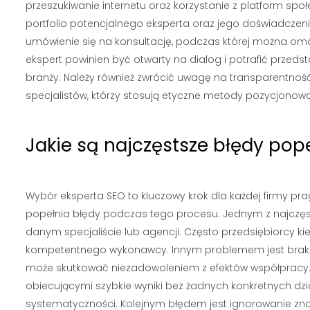
przeszukiwanie internetu oraz korzystanie z platform sp
portfolio potencjalnego eksperta oraz jego doświadczen
umówienie się na konsultację, podczas której można om
ekspert powinien być otwarty na dialog i potrafić przed
branży. Należy również zwrócić uwagę na transparentnoś
specjalistów, którzy stosują etyczne metody pozycjonowan
Jakie są najczęstsze błędy pop
Wybór eksperta SEO to kluczowy krok dla każdej firmy pr
popełnia błędy podczas tego procesu. Jednym z najczęsts
danym specjaliście lub agencji. Często przedsiębiorcy ki
kompetentnego wykonawcy. Innym problemem jest brak j
może skutkować niezadowoleniem z efektów współpracy. 
obiecującymi szybkie wyniki bez żadnych konkretnych d
systematyczności. Kolejnym błędem jest ignorowanie znac