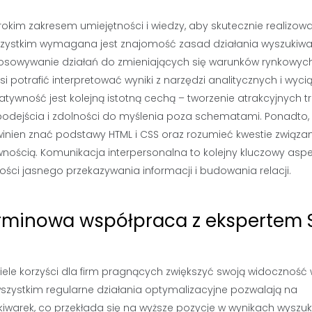
kim zakresem umiejętności i wiedzy, aby skutecznie realizow
wszystkim wymagana jest znajomość zasad działania wyszukiwa
osowywanie działań do zmieniających się warunków rynkowych
i potrafić interpretować wyniki z narzędzi analitycznych i wyc
tywność jest kolejną istotną cechą – tworzenie atrakcyjnych tr
odejścia i zdolności do myślenia poza schematami. Ponadto,
winien znać podstawy HTML i CSS oraz rozumieć kwestie związa
nością. Komunikacja interpersonalna to kolejny kluczowy aspe
ci jasnego przekazywania informacji i budowania relacji.
terminowa współpraca z ekspertem
le korzyści dla firm pragnących zwiększyć swoją widoczność
 wszystkim regularne działania optymalizacyjne pozwalają na
warek, co przekłada się na wyższe pozycje w wynikach wyszuk