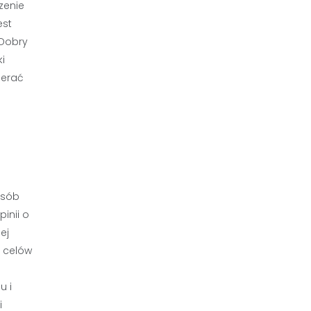
zenie
est
 Dobry
i
ierać
osób
inii o
ej
 celów
u i
i