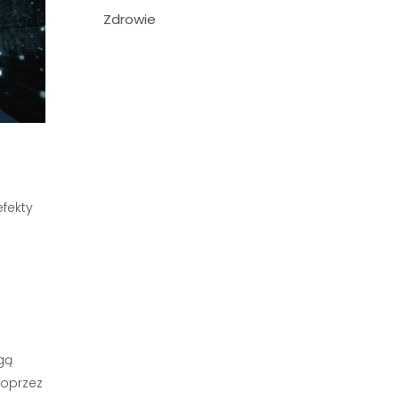
Zdrowie
efekty
gą
poprzez