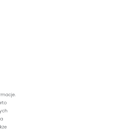
rmacje.
arto
nych
na
kże