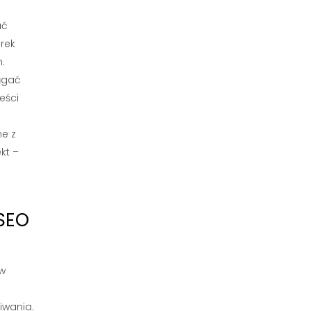
ać
rek
.
iągać
eści
ne z
kt –
 SEO
 w
iwania.