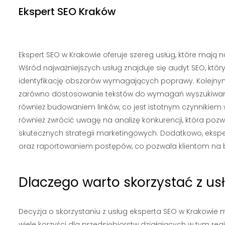
Ekspert SEO Kraków
Ekspert SEO w Krakowie oferuje szereg usług, które mają
Wśród najważniejszych usług znajduje się audyt SEO, któr
identyfikację obszarów wymagających poprawy. Kolejnym
zarówno dostosowanie tekstów do wymagań wyszukiwarek, 
również budowaniem linków, co jest istotnym czynnikiem
również zwrócić uwagę na analizę konkurencji, która poz
skutecznych strategii marketingowych. Dodatkowo, ekspe
oraz raportowaniem postępów, co pozwala klientom na bie
Dlaczego warto skorzystać z us
Decyzja o skorzystaniu z usług eksperta SEO w Krakowie 
wiele korzyści dla przedsiębiorstw działających w tym reg