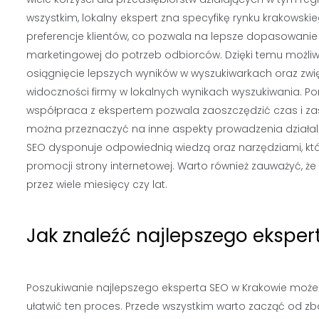
wszystkim, lokalny ekspert zna specyfikę rynku krakowski
preferencje klientów, co pozwala na lepsze dopasowanie 
marketingowej do potrzeb odbiorców. Dzięki temu możliw
osiągnięcie lepszych wyników w wyszukiwarkach oraz zwi
widoczności firmy w lokalnych wynikach wyszukiwania. Po
współpraca z ekspertem pozwala zaoszczędzić czas i zas
można przeznaczyć na inne aspekty prowadzenia działaln
SEO dysponuje odpowiednią wiedzą oraz narzędziami, które
promocji strony internetowej. Warto również zauważyć, że
przez wiele miesięcy czy lat.
Jak znaleźć najlepszego eksper
Poszukiwanie najlepszego eksperta SEO w Krakowie może b
ułatwić ten proces. Przede wszystkim warto zacząć od zba