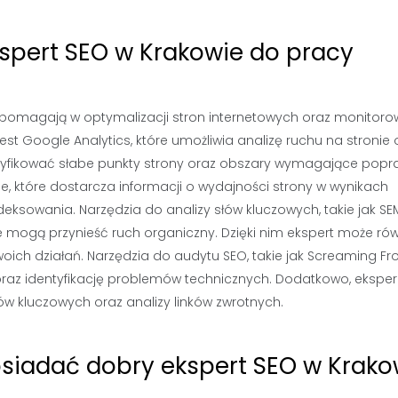
kspert SEO w Krakowie do pracy
re pomagają w optymalizacji stron internetowych oraz monitoro
st Google Analytics, które umożliwia analizę ruchu na stronie 
tyfikować słabe punkty strony oraz obszary wymagające popr
 które dostarcza informacji o wydajności strony w wynikach
ksowania. Narzędzia do analizy słów kluczowych, takie jak SE
tóre mogą przynieść ruch organiczny. Dzięki nim ekspert może ró
woich działań. Narzędzia do audytu SEO, takie jak Screaming Fr
 oraz identyfikację problemów technicznych. Dodatkowo, eksper
ów kluczowych oraz analizy linków zwrotnych.
osiadać dobry ekspert SEO w Krako