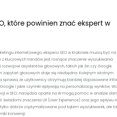
O, które powinien znać ekspert w
ketingu internetowego, eksperci SEO w Krakowie muszą być na
 z kluczowych trendów jest rosnące znaczenie wyszukiwania
i rozwojowi asystentów głosowych, takich jak Siri czy Google
tem zapytań głosowych staje się niezbędna. Kolejnym istotnym
a sprawia, że użytkownicy otrzymują bardziej dopasowane info
 Google i jakie czynniki wpływają na personalizację wyników. W
encji w SEO; narzędzia oparte na AI mogą pomóc w analizie da
być świadomi znaczenia UX (User Experience) oraz jego wpływu 
 tylko dobrze zoptymalizowane pod kątem wyszukiwarek, ale ta
iki konwersji.