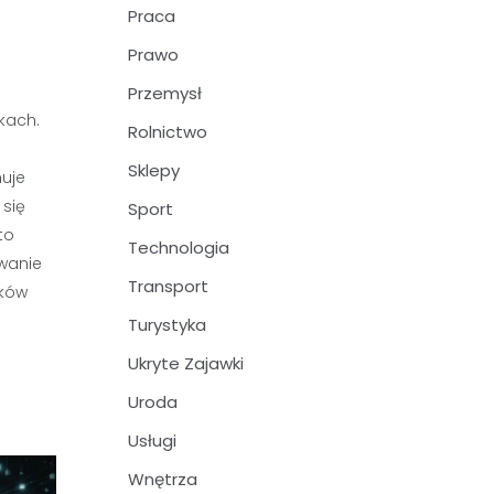
Praca
Prawo
Przemysł
kach.
Rolnictwo
Sklepy
uje
 się
Sport
to
Technologia
owanie
Transport
ików
Turystyka
Ukryte Zajawki
Uroda
Usługi
Wnętrza