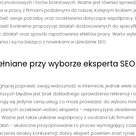
ołecznościowych i forów branżowych. Ważne jest również sprawd
ia w pracy z firmami podobnymi do naszej. Kolejnym krokiem j
ówić swoje potrzeby oraz oczekiwania dotyczące współpracy.
stawić konkretne propozycje działań dostosowanych do specyfik
ć działań oraz sposób raportowania efektów pracy. Warto wyb
ia i są na bieżąco z nowinkami w dziedzinie SEO.
ełniane przy wyborze eksperta SEO
agnącej poprawić swoją widoczność w internecie, jednak wiele 
zych błędów jest brak dokładnego sprawdzenia referencji i op
erują się jedynie ceną usług, co może prowadzić do wyboru mni
asnych oczekiwań wobec eksperta – nieprecyzyjne określenie
Ważne jest także unikanie współpracy z osobami lub firmami
ziałań – skuteczne pozycjonowanie to proces wymagający czas
zenia analizy konkurencji; dobry ekspert powinien znać rynek 