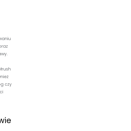
waniu
oraz
awy.
Mrush
wnież
og czy
ci
wie