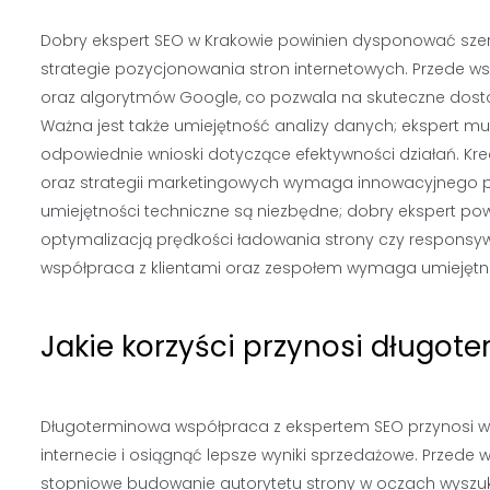
Dobry ekspert SEO w Krakowie powinien dysponować szero
strategie pozycjonowania stron internetowych. Przede 
oraz algorytmów Google, co pozwala na skuteczne dost
Ważna jest także umiejętność analizy danych; ekspert mus
odpowiednie wnioski dotyczące efektywności działań. Krea
oraz strategii marketingowych wymaga innowacyjnego p
umiejętności techniczne są niezbędne; dobry ekspert po
optymalizacją prędkości ładowania strony czy responsyw
współpraca z klientami oraz zespołem wymaga umiejętnoś
Jakie korzyści przynosi długo
Długoterminowa współpraca z ekspertem SEO przynosi wie
internecie i osiągnąć lepsze wyniki sprzedażowe. Przede
stopniowe budowanie autorytetu strony w oczach wyszuki