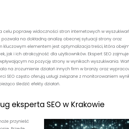
 na celu poprawę widoczności stron internetowych w wyszukiwar
y pozwala na dokładną analizę obecnej sytuacji strony oraz
 kluczowym elementem jest optymalizacja treści, która obejm
jak i ich atrakcyjność dla użytkowników. Ekspert SEO zajmuje
 wpływającym na pozycję strony w wynikach wyszukiwania. War
wala na zrozumienie działań innych firm w branży oraz wyprac
rci SEO często oferują usługi związane z monitorowaniem wyn
żąco śledzić efekty działań.
ług eksperta SEO w Krakowie
może przynieść
ionie. Przede