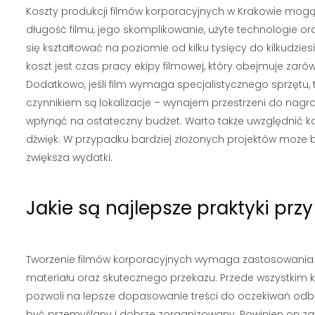
Koszty produkcji filmów korporacyjnych w Krakowie mogą s
długość filmu, jego skomplikowanie, użyte technologie o
się kształtować na poziomie od kilku tysięcy do kilkudz
koszt jest czas pracy ekipy filmowej, który obejmuje zar
Dodatkowo, jeśli film wymaga specjalistycznego sprzętu,
czynnikiem są lokalizacje – wynajem przestrzeni do nagr
wpłynąć na ostateczny budżet. Warto także uwzględnić ko
dźwięk. W przypadku bardziej złożonych projektów może 
zwiększa wydatki.
Jakie są najlepsze praktyki prz
Tworzenie filmów korporacyjnych wymaga zastosowania kil
materiału oraz skutecznego przekazu. Przede wszystkim kl
pozwoli na lepsze dopasowanie treści do oczekiwań odbi
być przemyślany i dobrze zorganizowany. Powinien on zaw