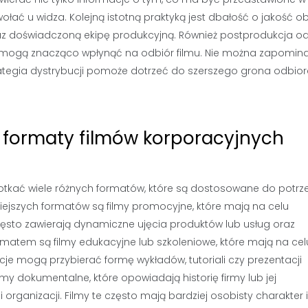
łać u widza. Kolejną istotną praktyką jest dbałość o jakość ob
raz doświadczoną ekipę produkcyjną. Również postprodukcja o
e mogą znacząco wpłynąć na odbiór filmu. Nie można zapomin
tegia dystrybucji pomoże dotrzeć do szerszego grona odbior
e formaty filmów korporacyjnych
tkać wiele różnych formatów, które są dostosowane do potrze
iejszych formatów są filmy promocyjne, które mają na celu
y często zawierają dynamiczne ujęcia produktów lub usług oraz
matem są filmy edukacyjne lub szkoleniowe, które mają na cel
je mogą przybierać formę wykładów, tutoriali czy prezentacji
y dokumentalne, które opowiadają historię firmy lub jej
organizacji. Filmy te często mają bardziej osobisty charakter i