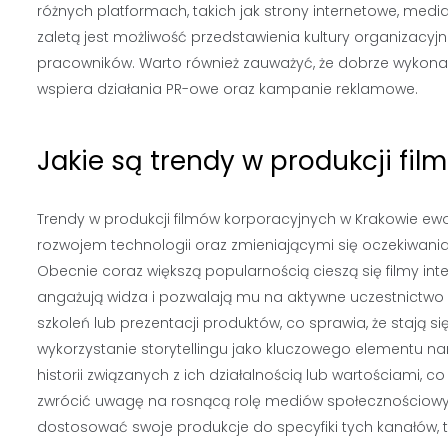
różnych platformach, takich jak strony internetowe, med
zaletą jest możliwość przedstawienia kultury organizacyj
pracowników. Warto również zauważyć, że dobrze wykon
wspiera działania PR-owe oraz kampanie reklamowe.
Jakie są trendy w produkcji fi
Trendy w produkcji filmów korporacyjnych w Krakowie ewo
rozwojem technologii oraz zmieniającymi się oczekiwani
Obecnie coraz większą popularnością cieszą się filmy inte
angażują widza i pozwalają mu na aktywne uczestnictwo
szkoleń lub prezentacji produktów, co sprawia, że stają s
wykorzystanie storytellingu jako kluczowego elementu nar
historii związanych z ich działalnością lub wartościami,
zwrócić uwagę na rosnącą rolę mediów społecznościowych 
dostosować swoje produkcje do specyfiki tych kanałów, tw