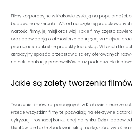
Filmy korporacyjne w Krakowie zyskują na popularności, p
budowania wizerunku. Wśród najczęściej produkowanych f
wartości firmy, jej misji oraz wizji. Takie filmy często za
oraz opowiadają o atmosferze panującej w miejscu prac
promujące konkretne produkty lub usługi. W takich filmac
atrakcyjny sposób przedstawić zalety oferowanych rozwią
na celu edukację pracowników oraz podnoszenie ich kwalif
Jakie są zalety tworzenia film
Tworzenie filmów korporacyjnych w Krakowie niesie ze sob
Przede wszystkim filmy te pozwalają na efektywne dotarc
cyfryzacji i rosnącej konkurencji na rynku. Dzięki odpow
klientów, ale także zbudować silną markę, która wyróżnia