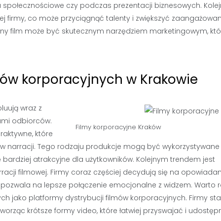
ia społecznościowe czy podczas prezentacji biznesowych. Kole
nej firmy, co może przyciągnąć talenty i zwiększyć zaangażowan
any film może być skutecznym narzędziem marketingowym, któ
lmów korporacyjnych w Krakowie
luują wraz z
ami odbiorców.
Filmy korporacyjne Kraków
raktywne, które
 w narracji. Tego rodzaju produkcje mogą być wykorzystywane
ię bardziej atrakcyjne dla użytkowników. Kolejnym trendem jest
racji filmowej. Firmy coraz częściej decydują się na opowiadan
 co pozwala na lepsze połączenie emocjonalne z widzem. Warto 
jako platformy dystrybucji filmów korporacyjnych. Firmy star
orząc krótsze formy video, które łatwiej przyswajać i udostępn