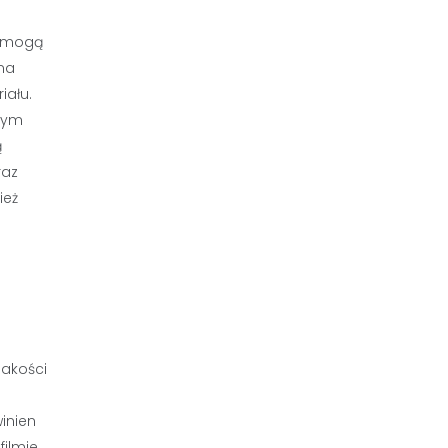
y mogą
 na
iału.
jnym
ą
raz
ież
jakości
inien
ilmie,