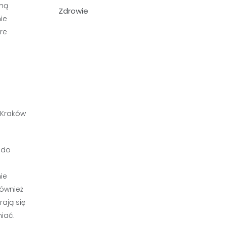
jną
Zdrowie
ie
re
 do
ie
również
ają się
iać.