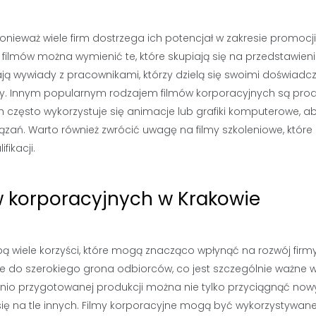
onieważ wiele firm dostrzega ich potencjał w zakresie promocji 
ilmów można wymienić te, które skupiają się na przedstawien
wierają wywiady z pracownikami, którzy dzielą się swoimi doświad
y. Innym popularnym rodzajem filmów korporacyjnych są pro
h często wykorzystuje się animacje lub grafiki komputerowe, a
zań. Warto również zwrócić uwagę na filmy szkoleniowe, które
ikacji.
ów korporacyjnych w Krakowie
ą wiele korzyści, które mogą znacząco wpłynąć na rozwój firmy
ie do szerokiego grona odbiorców, co jest szczególnie ważne 
iednio przygotowanej produkcji można nie tylko przyciągnąć no
 się na tle innych. Filmy korporacyjne mogą być wykorzystywan