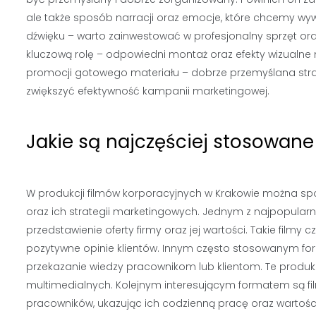
ale także sposób narracji oraz emocje, które chcemy wywo
dźwięku – warto zainwestować w profesjonalny sprzęt o
kluczową rolę – odpowiedni montaż oraz efekty wizualn
promocji gotowego materiału – dobrze przemyślana stra
zwiększyć efektywność kampanii marketingowej.
Jakie są najczęściej stosowan
W produkcji filmów korporacyjnych w Krakowie można spo
oraz ich strategii marketingowych. Jednym z najpopularn
przedstawienie oferty firmy oraz jej wartości. Takie film
pozytywne opinie klientów. Innym często stosowanym for
przekazanie wiedzy pracownikom lub klientom. Te produkc
multimedialnych. Kolejnym interesującym formatem są film
pracowników, ukazując ich codzienną pracę oraz wartości 