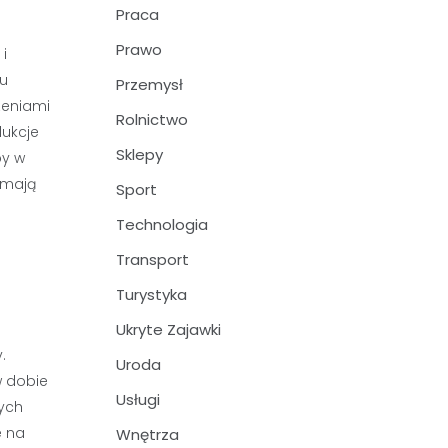
Praca
Prawo
i
iu
Przemysł
czeniami
Rolnictwo
dukcje
Sklepy
by w
 mają
Sport
Technologia
Transport
Turystyka
Ukryte Zajawki
.
Uroda
w dobie
Usługi
wych
e na
Wnętrza