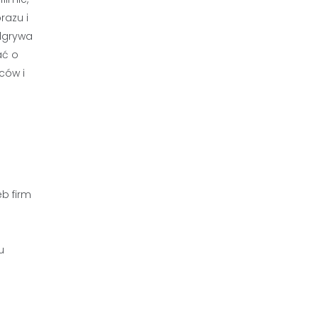
razu i
dgrywa
ać o
ców i
b firm
u