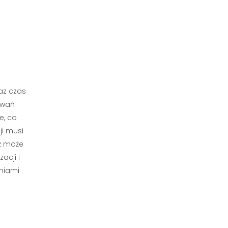
az czas
iwań
e, co
i musi
ż może
acji i
aniami