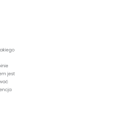
takiego
inie
em jest
ować
gencja