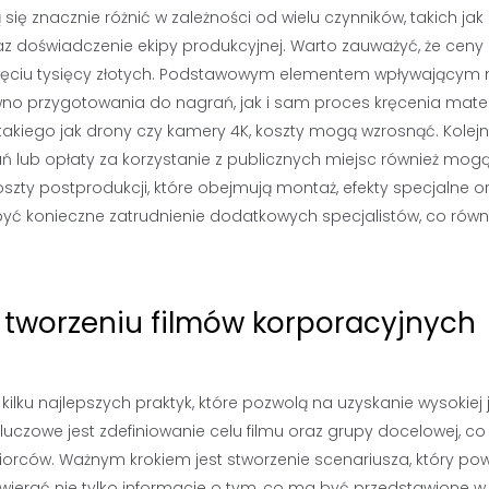
ię znacznie różnić w zależności od wielu czynników, takich jak
raz doświadczenie ekipy produkcyjnej. Warto zauważyć, że cen
iesięciu tysięcy złotych. Podstawowym elementem wpływającym
ówno przygotowania do nagrań, jak i sam proces kręcenia mater
 takiego jak drony czy kamery 4K, koszty mogą wzrosnąć. Kole
ań lub opłaty za korzystanie z publicznych miejsc również mog
szty postprodukcji, które obejmują montaż, efekty specjalne o
być konieczne zatrudnienie dodatkowych specjalistów, co równ
y tworzeniu filmów korporacyjnych
ku najlepszych praktyk, które pozwolą na uzyskanie wysokiej 
uczowe jest zdefiniowanie celu filmu oraz grupy docelowej, co
orców. Ważnym krokiem jest stworzenie scenariusza, który pow
ierać nie tylko informacje o tym, co ma być przedstawione w f