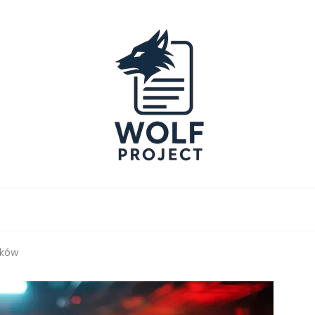
Project
aków