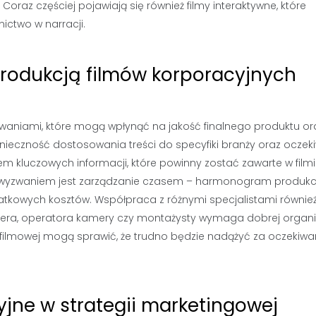
raz częściej pojawiają się również filmy interaktywne, które
ictwo w narracji.
produkcją filmów korporacyjnych
zwaniami, które mogą wpłynąć na jakość finalnego produktu or
onieczność dostosowania treści do specyfiki branży oraz oczek
em kluczowych informacji, które powinny zostać zawarte w filmi
m wyzwaniem jest zarządzanie czasem – harmonogram produkcj
atkowych kosztów. Współpraca z różnymi specjalistami równie
sera, operatora kamery czy montażysty wymaga dobrej organiz
 filmowej mogą sprawić, że trudno będzie nadążyć za oczekiw
yjne w strategii marketingowej