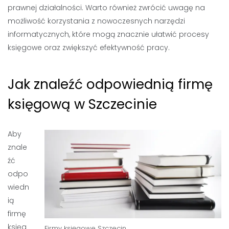
prawnej działalności. Warto również zwrócić uwagę na
możliwość korzystania z nowoczesnych narzędzi
informatycznych, które mogą znacznie ułatwić procesy
księgowe oraz zwiększyć efektywność pracy.
Jak znaleźć odpowiednią firmę
księgową w Szczecinie
Aby
znale
źć
odpo
wiedn
ią
firmę
księg
Firmy księgowe
Szczecin