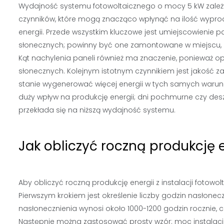
Wydajność systemu fotowoltaicznego o mocy 5 kW zależ
czynników, które mogą znacząco wpłynąć na ilość wypr
energii. Przede wszystkim kluczowe jest umiejscowienie pa
słonecznych; powinny być one zamontowane w miejscu, któ
Kąt nachylenia paneli również ma znaczenie, ponieważ 
słonecznych. Kolejnym istotnym czynnikiem jest jakość
stanie wygenerować więcej energii w tych samych warunk
duży wpływ na produkcję energii; dni pochmurne czy des
przekłada się na niższą wydajność systemu.
Jak obliczyć roczną produkcję e
Aby obliczyć roczną produkcję energii z instalacji fotow
Pierwszym krokiem jest określenie liczby godzin nasłonec
nasłonecznienia wynosi około 1000-1200 godzin rocznie, 
Następnie można zastosować prosty wzór: moc instalacj