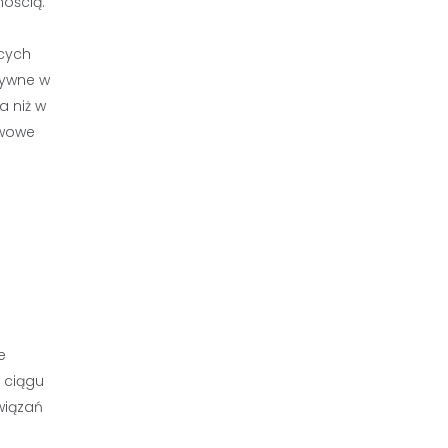
nością.
ących
tywne w
a niż w
twowe
e
 ciągu
wiązań