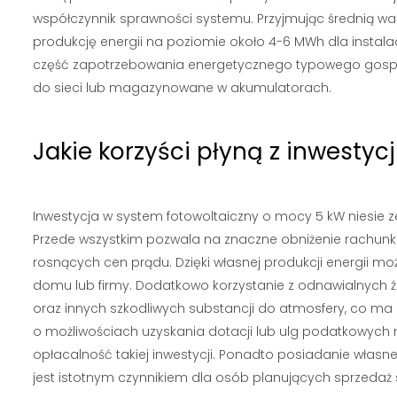
współczynnik sprawności systemu. Przyjmując średnią 
produkcję energii na poziomie około 4-6 MWh dla instala
część zapotrzebowania energetycznego typowego gosp
do sieci lub magazynowane w akumulatorach.
Jakie korzyści płyną z inwestycj
Inwestycja w system fotowoltaiczny o mocy 5 kW niesie ze
Przede wszystkim pozwala na znaczne obniżenie rachunków
rosnących cen prądu. Dzięki własnej produkcji energii mo
domu lub firmy. Dodatkowo korzystanie z odnawialnych źr
oraz innych szkodliwych substancji do atmosfery, co m
o możliwościach uzyskania dotacji lub ulg podatkowych n
opłacalność takiej inwestycji. Ponadto posiadanie własn
jest istotnym czynnikiem dla osób planujących sprzedaż