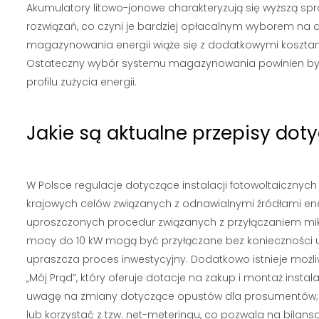
Akumulatory litowo-jonowe charakteryzują się wyższą sp
rozwiązań, co czyni je bardziej opłacalnym wyborem na 
magazynowania energii wiąże się z dodatkowymi kosztami
Ostateczny wybór systemu magazynowania powinien być
profilu zużycia energii.
Jakie są aktualne przepisy doty
W Polsce regulacje dotyczące instalacji fotowoltaiczny
krajowych celów związanych z odnawialnymi źródłami en
uproszczonych procedur związanych z przyłączaniem mikro
mocy do 10 kW mogą być przyłączane bez konieczności 
upraszcza proces inwestycyjny. Dodatkowo istnieje możl
„Mój Prąd”, który oferuje dotacje na zakup i montaż instal
uwagę na zmiany dotyczące opustów dla prosumentów; o
lub korzystać z tzw. net-meteringu, co pozwala na bilanso