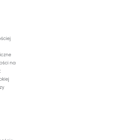
ściej
iczne
ości na
t
okiej
zy