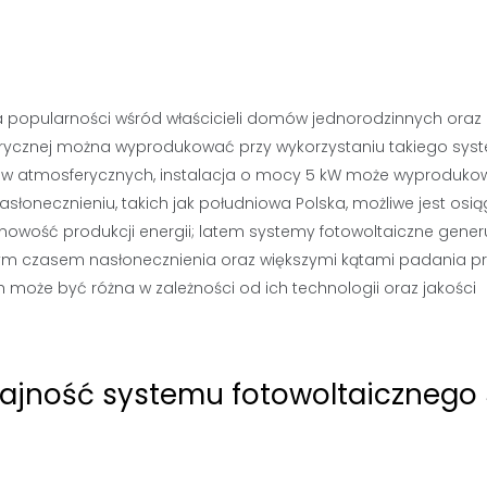
na popularności wśród właścicieli domów jednorodzinnych oraz
ektrycznej można wyprodukować przy wykorzystaniu takiego sys
runków atmosferycznych, instalacja o mocy 5 kW może wyproduk
łonecznieniu, takich jak południowa Polska, możliwe jest osią
nowość produkcji energii; latem systemy fotowoltaiczne gener
uższym czasem nasłonecznienia oraz większymi kątami padania p
może być różna w zależności od ich technologii oraz jakości
dajność systemu fotowoltaicznego