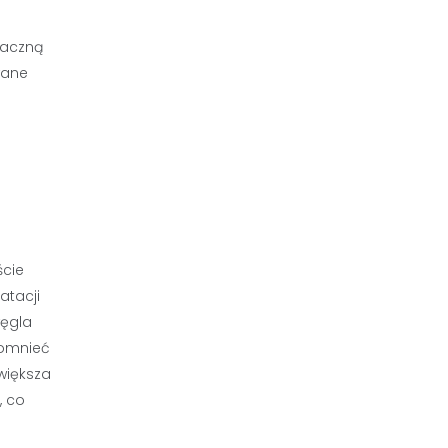
naczną
wane
.
ście
atacji
węgla
pomnieć
większa
, co