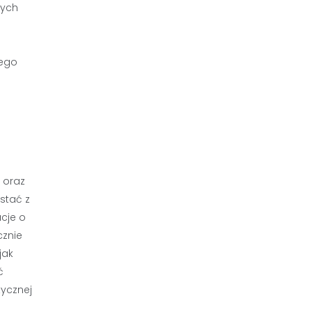
nych
jego
 oraz
stać z
acje o
cznie
jak
ć
ycznej