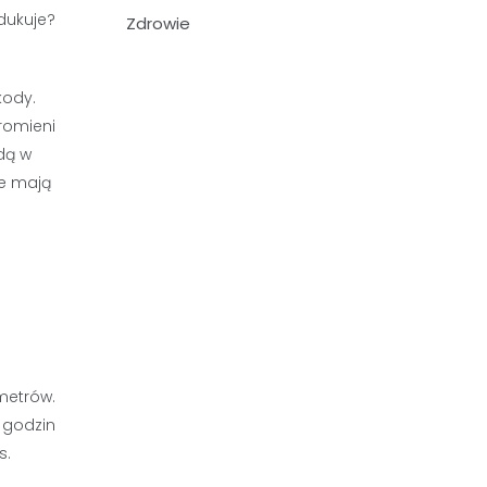
Zdrowie
kody.
romieni
dą w
ne mają
ametrów.
a godzin
s.