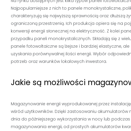
Na rynku dostępnych jest kilka typów paneli fotowoltaiczny
Najpopularniejsze z nich to panele monokrystaliczne, pol
charakteryzują się najwyższą sprawnością oraz dłuższą 
ograniczoną przestrzenią. Ich produkcja opiera się na po
konwersji energii słonecznej na elektryczność. Z kolei pane
przypadku paneli monokrystalicznych. Składają się z wie
panele fotowoltaiczne są lżejsze i bardziej elastyczne, 
uzyskania porównywalnej ilości energii. Wybór odpowied
potrzeb oraz warunków lokalowych inwestora.
Jakie są możliwości magazynowa
Magazynowanie energii wyprodukowanej przez instalację 
wśród użytkowników. Dzięki zastosowaniu akumulatorów 
dnia do późniejszego wykorzystania w nocy lub podczas 
magazynowania energii, od prostych akumulatorów kwa