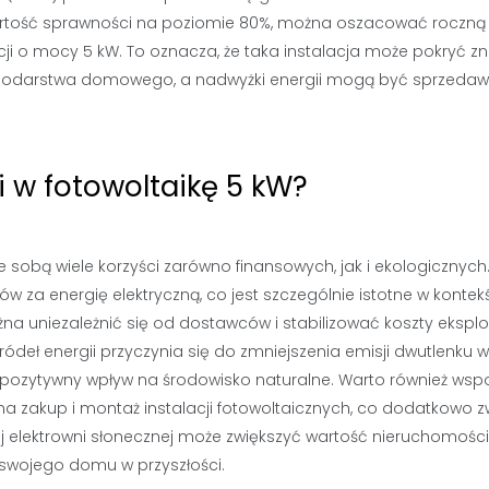
wartość sprawności na poziomie 80%, można oszacować roczną
cji o mocy 5 kW. To oznacza, że taka instalacja może pokryć z
odarstwa domowego, a nadwyżki energii mogą być sprzeda
i w fotowoltaikę 5 kW?
 sobą wiele korzyści zarówno finansowych, jak i ekologicznych
 za energię elektryczną, co jest szczególnie istotne w kontek
żna uniezależnić się od dostawców i stabilizować koszty eksplo
ódeł energii przyczynia się do zmniejszenia emisji dwutlenku 
a pozytywny wpływ na środowisko naturalne. Warto również ws
a zakup i montaż instalacji fotowoltaicznych, co dodatkowo z
ej elektrowni słonecznej może zwiększyć wartość nieruchomości
 swojego domu w przyszłości.