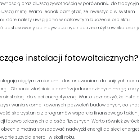
rawnością oraz dłuższą żywotnością w porównaniu do tradycyj
dłuższą metę. Warto jednak pamiętać, że inwestycja w system
, które należy uwzględnić w całkowitym budżecie projektu.
 dostosowany do indywidualnych potrzeb użytkownika oraz 
czące instalacji fotowoltaicznych?
ch ulegają ciągłym zmianom i dostosowaniom do unijnych norm
ergii. Obecnie właściciele domów jednorodzinnych mogą korzy
instalacji do sieci energetycznej. Warto zaznaczyć, że instal
uzyskiwania skomplikowanych pozwoleń budowlanych, co zna
iwość skorzystania z programów wsparcia finansowego takich 
acji fotowoltaicznych dla osób fizycznych. Warto również zwróci
becnie można sprzedawać nadwyżki energii do sieci energet
wanie zużycia energii w skali roku.