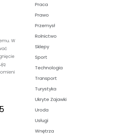
Praca
Prawo
Przemysł
Rolnictwo
temu. W
Sklepy
ować
gnięcie
Sport
ują
Technologia
romieni
Transport
Turystyka
Ukryte Zajawki
 5
Uroda
Usługi
Wnętrza