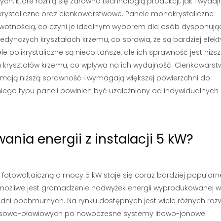
ch, które różnią się zarówno technologią produkcji, jak i wydaj
ikrystaliczne oraz cienkowarstwowe. Panele monokrystaliczne
żywotnością, co czyni je idealnym wyborem dla osób dysponuj
jedynczych kryształach krzemu, co sprawia, że są bardziej efek
le polikrystaliczne są nieco tańsze, ale ich sprawność jest niższ
lu kryształów krzemu, co wpływa na ich wydajność. Cienkowars
ale mają niższą sprawność i wymagają większej powierzchni do
niego typu paneli powinien być uzależniony od indywidualnych
nia energii z instalacji 5 kW?
fotowoltaiczną o mocy 5 kW staje się coraz bardziej popularn
możliwe jest gromadzenie nadwyżek energii wyprodukowanej w
dni pochmurnych. Na rynku dostępnych jest wiele różnych roz
sowo-ołowiowych po nowoczesne systemy litowo-jonowe.