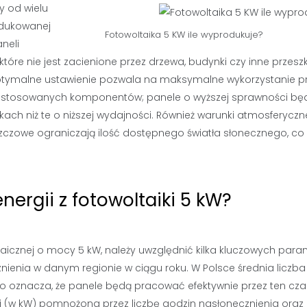
y od wielu
odukowanej
Fotowoltaika 5 KW ile wyprodukuje?
neli
re nie jest zacienione przez drzewa, budynki czy inne przesz
optymalne ustawienie pozwala na maksymalne wykorzystanie p
 zastosowanych komponentów; panele o wyższej sprawności bę
ach niż te o niższej wydajności. Również warunki atmosferycz
zczowe ograniczają ilość dostępnego światła słonecznego, co
nergii z fotowoltaiki 5 kW?
oltaicznej o mocy 5 kW, należy uwzględnić kilka kluczowych par
znienia w danym regionie w ciągu roku. W Polsce średnia liczb
co oznacza, że panele będą pracować efektywnie przez ten cza
i (w kW) pomnożona przez liczbę godzin nasłonecznienia oraz