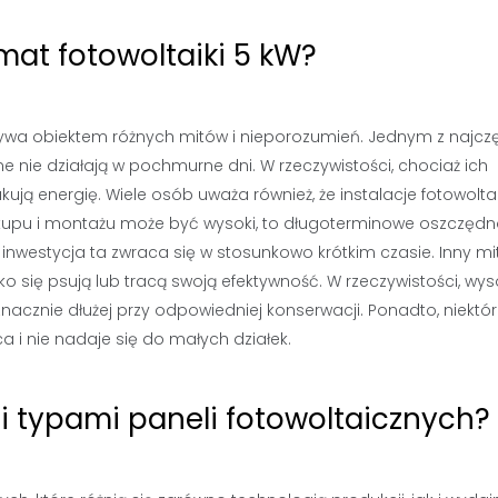
mat fotowoltaiki 5 kW?
 bywa obiektem różnych mitów i nieporozumień. Jednym z najczę
 nie działają w pochmurne dni. W rzeczywistości, chociaż ich
kują energię. Wiele osób uważa również, że instalacje fotowolta
akupu i montażu może być wysoki, to długoterminowe oszczędn
inwestycja ta zwraca się w stosunkowo krótkim czasie. Inny mi
ko się psują lub tracą swoją efektywność. W rzeczywistości, wys
nacznie dłużej przy odpowiedniej konserwacji. Ponadto, niektór
a i nie nadaje się do małych działek.
i typami paneli fotowoltaicznych?