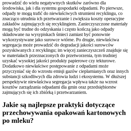
prowadzić do wielu negatywnych skutków zarówno dla
środowiska, jak i dla systemu gospodarki odpadami. Po pierwsze,
odpady te mogą trafić do niewłaściwych strumieni recyklingu, co
znacząco utrudnia ich przetwarzanie i zwiększa koszty operacyjne
zakładów zajmujących się recyklingiem. Zanieczyszczone materiały
mogą być trudne do odzyskania i często kończą jako odpady
składowane na wysypiskach śmieci zamiast być ponownie
wykorzystywane jako surowce wtórne. Po drugie, niewłaściwa
segregacja może prowadzić do degradacji jakości surowców
pozyskiwanych z recyklingu; im więcej zanieczyszczeń znajduje się
w materiałach przeznaczonych do przetworzenia, tym trudniej
uzyskać wysokiej jakości produkty papierowe czy tekturowe.
Dodatkowo niewłaściwe postępowanie z odpadami może
przyczyniać się do wzrostu emisji gazów cieplarnianych oraz innych
substancji szkodliwych dla zdrowia ludzi i ekosystemu. W dłuższej
perspektywie niewłaściwa segregacja wpływa także na wzrost
kosztów zarządzania odpadami dla gmin oraz przedsiębiorstw
zajmujących się ich zbiórką i przetwarzaniem.
Jakie są najlepsze praktyki dotyczące
przechowywania opakowań kartonowych
po mleku?