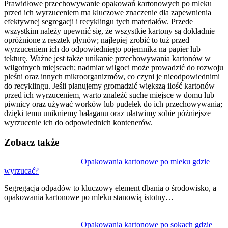
Prawidłowe przechowywanie opakowań kartonowych po mleku
przed ich wyrzuceniem ma kluczowe znaczenie dla zapewnienia
efektywnej segregacji i recyklingu tych materiałów. Przede
wszystkim należy upewnić się, że wszystkie kartony są dokładnie
opróżnione z resztek płynów; najlepiej zrobić to tuż przed
wyrzuceniem ich do odpowiedniego pojemnika na papier lub
tekturę. Ważne jest także unikanie przechowywania kartonów w
wilgotnych miejscach; nadmiar wilgoci może prowadzić do rozwoju
pleśni oraz innych mikroorganizmów, co czyni je nieodpowiednimi
do recyklingu. Jeśli planujemy gromadzić większą ilość kartonów
przed ich wyrzuceniem, warto znaleźć suche miejsce w domu lub
piwnicy oraz używać worków lub pudełek do ich przechowywania;
dzięki temu unikniemy bałaganu oraz ułatwimy sobie późniejsze
wyrzucenie ich do odpowiednich kontenerów.
Zobacz także
Nawigacja
Opakowania kartonowe po mleku gdzie
wyrzucać?
wpisu
Segregacja odpadów to kluczowy element dbania o środowisko, a
opakowania kartonowe po mleku stanowią istotny…
Opakowania kartonowe po sokach gdzie