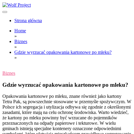
Skip
to
content
Wolf Project
Strona główna
Home
»
Biznes
»
Gdzie wyrzucać opakowania kartonowe po mleku?
»
Biznes
Gdzie wyrzucać opakowania kartonowe po mleku?
Opakowania kartonowe po mleku, znane również jako kartony
Tetra Pak, są powszechnie stosowane w przemyśle spożywczym. W
Polsce ich segregacja i utylizacja odbywa się zgodnie z określonymi
zasadami, które mają na celu ochronę środowiska. Warto wiedzieć,
że kartony po mleku powinny być wrzucane do pojemników
przeznaczonych na odpady papierowe i tekturowe. W wielu
gminach istnieją specjalne kontenery oznaczone odpowiednimi
symbolami, które ułatwiają mieszkańcom prawidłowe segregowanie