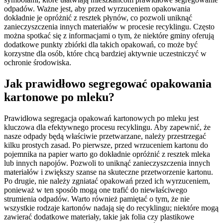
odpadów. Ważne jest, aby przed wyrzuceniem opakowania
dokładnie je opróżnić z resztek płynów, co pozwoli uniknąć
zanieczyszczenia innych materiałów w procesie recyklingu. Często
można spotkać się z informacjami o tym, że niektóre gminy oferują
dodatkowe punkty zbiórki dla takich opakowań, co może być
korzystne dla osób, które chcą bardziej aktywnie uczestniczyć w
ochronie środowiska.
Jak prawidłowo segregować opakowania
kartonowe po mleku?
Prawidłowa segregacja opakowań kartonowych po mleku jest
kluczowa dla efektywnego procesu recyklingu. Aby zapewnić, że
nasze odpady będą właściwie przetwarzane, należy przestrzegać
kilku prostych zasad. Po pierwsze, przed wrzuceniem kartonu do
pojemnika na papier warto go dokładnie opróżnić z resztek mleka
lub innych napojów. Pozwoli to uniknąć zanieczyszczenia innych
materiałów i zwiększy szanse na skuteczne przetworzenie kartonu.
Po drugie, nie należy zgniatać opakowań przed ich wyrzuceniem,
ponieważ w ten sposób mogą one trafić do niewłaściwego
strumienia odpadów. Warto również pamiętać o tym, że nie
wszystkie rodzaje kartonów nadają się do recyklingu; niektóre mogą
zawierać dodatkowe materiały, takie jak folia czy plastikowe