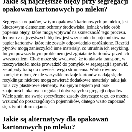
Jakie są najczęstsze błędy przy segregacji
opakowań kartonowych po mleku?
Segregacja odpadów, w tym opakowań kartonowych po mleku, jest
kluczowym elementem ochrony środowiska, jednak wiele osób
popełnia błędy, które mogą wpływać na skuteczność tego procesu.
Jednym z najczęstszych błędów jest wrzucanie do pojemników na
papier kartonów, które nie zostały odpowiednio opróżnione. Resztki
płynów mogą zanieczyścić inne materiały, co utrudnia ich recykling.
Innym powszechnym problemem jest zgniatanie kartonów przed ich
wyrzuceniem. Choć może się wydawać, że to ułatwia transport, w
rzeczywistości może prowadzić do pomyłek w segregacji i sprawić,
że odpady trafią do niewłaściwego strumienia. Warto również
pamiętać o tym, że nie wszystkie rodzaje kartonów nadają się do
recyklingu; niektóre mogą zawierać dodatkowe materiały, takie jak
folia czy plastikowe elementy. Kolejnym błędem jest brak
znajomości lokalnych regulacji dotyczących segregacji odpadów.
Wiele gmin ma swoje specyficzne zasady dotyczące tego, co można
wrzucać do poszczególnych pojemników, dlatego warto zapoznać
się z tymi informacjami.
Jakie są alternatywy dla opakowań
kartonowych po mleku?