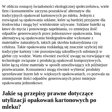
W obliczu rosnącej świadomości ekologicznej społeczeństwa, wiele
firm i konsumentów zaczyna poszukiwać alternatyw dla
tradycyjnych opakowań kartonowych po mleku. Jednym z
rozwiązań są opakowania szklane, które są bardziej przyjazne dla
środowiska i mogą być wielokrotnie używane. Szklane butelki są
łatwe do mycia i ponownego napełniania, co zmniejsza ilość
odpadów generowanych przez jednorazowe opakowania. Inną
alternatywą są opakowania biodegradowalne wykonane z
materiałów naturalnych, takich jak skrobia kukurydziana czy
celuloza. Takie opakowania rozkładają się znacznie szybciej niż
tradycyjne kartony i nie pozostawiają szkodliwych substancji w
glebie czy wodzie. Warto również zwrócić uwagę na rozwijające się
technologie związane z produkcją opakowań kompozytowych,
które łączą różne materiały w sposób umożliwiający ich późniejsze
przetwarzanie. Konsumenci mogą również wybierać produkty
sprzedawane luzem lub w większych opakowaniach, co pozwala na
zmniejszenie ilości odpadów generowanych przez mniejsze
opakowania jednostkowe.
Jakie są przepisy prawne dotyczące
utylizacji opakowań kartonowych po
mleku?