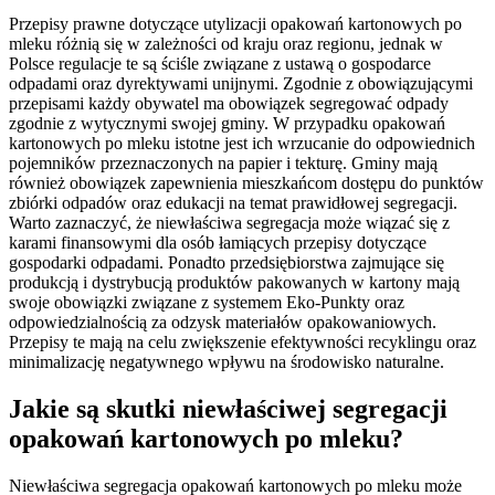
Przepisy prawne dotyczące utylizacji opakowań kartonowych po
mleku różnią się w zależności od kraju oraz regionu, jednak w
Polsce regulacje te są ściśle związane z ustawą o gospodarce
odpadami oraz dyrektywami unijnymi. Zgodnie z obowiązującymi
przepisami każdy obywatel ma obowiązek segregować odpady
zgodnie z wytycznymi swojej gminy. W przypadku opakowań
kartonowych po mleku istotne jest ich wrzucanie do odpowiednich
pojemników przeznaczonych na papier i tekturę. Gminy mają
również obowiązek zapewnienia mieszkańcom dostępu do punktów
zbiórki odpadów oraz edukacji na temat prawidłowej segregacji.
Warto zaznaczyć, że niewłaściwa segregacja może wiązać się z
karami finansowymi dla osób łamiących przepisy dotyczące
gospodarki odpadami. Ponadto przedsiębiorstwa zajmujące się
produkcją i dystrybucją produktów pakowanych w kartony mają
swoje obowiązki związane z systemem Eko-Punkty oraz
odpowiedzialnością za odzysk materiałów opakowaniowych.
Przepisy te mają na celu zwiększenie efektywności recyklingu oraz
minimalizację negatywnego wpływu na środowisko naturalne.
Jakie są skutki niewłaściwej segregacji
opakowań kartonowych po mleku?
Niewłaściwa segregacja opakowań kartonowych po mleku może