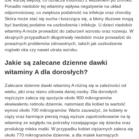
Ponadto niedobór tej witaminy wpływa negatywnie na układ
odpornościowy, co zwiększa podatność na infekcje oraz choroby.
Skóra może stać się sucha i łuszcząca się, a błony śluzowe mogą
być bardziej podatne na uszkodzenia i infekcje. U dzieci niedobór
witaminy A może prowadzić do zaburzeń wzrostu oraz rozwoju. W
skrajnych przypadkach długotrwały niedobór może prowadzić do
poważnych problemów zdrowotnych, takich jak uszkodzenie
rogówki oka czy nawet utrata wzroku.
Jakie są zalecane dzienne dawki
witaminy A dla dorosłych?
Zalecane dzienne dawki witaminy A różnią się w zależności od
wieku, płci oraz stanu zdrowia danej osoby. Dla dorosłych
mężczyzn zaleca się spożycie około 900 mikrogramów
ekwiwalentu retinolu dziennie, natomiast dla kobiet ta wartość
wynosi około 700 mikrogramów. Warto zauważyć, że kobiety w
ciąży oraz karmiące piersią mają wyższe zapotrzebowanie na tę
witaminę ze względu na potrzeby rozwijającego się dziecka oraz
produkcję mleka matki. W przypadku kobiet ciężarnych zaleca się
około 770 mikrogramów dziennie, a dla matek karmiących