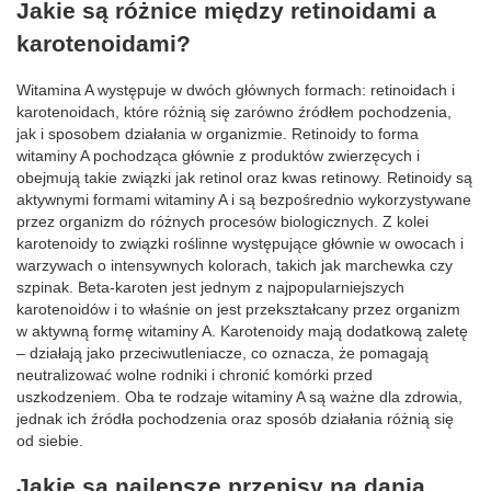
Jakie są różnice między retinoidami a
karotenoidami?
Witamina A występuje w dwóch głównych formach: retinoidach i
karotenoidach, które różnią się zarówno źródłem pochodzenia,
jak i sposobem działania w organizmie. Retinoidy to forma
witaminy A pochodząca głównie z produktów zwierzęcych i
obejmują takie związki jak retinol oraz kwas retinowy. Retinoidy są
aktywnymi formami witaminy A i są bezpośrednio wykorzystywane
przez organizm do różnych procesów biologicznych. Z kolei
karotenoidy to związki roślinne występujące głównie w owocach i
warzywach o intensywnych kolorach, takich jak marchewka czy
szpinak. Beta-karoten jest jednym z najpopularniejszych
karotenoidów i to właśnie on jest przekształcany przez organizm
w aktywną formę witaminy A. Karotenoidy mają dodatkową zaletę
– działają jako przeciwutleniacze, co oznacza, że pomagają
neutralizować wolne rodniki i chronić komórki przed
uszkodzeniem. Oba te rodzaje witaminy A są ważne dla zdrowia,
jednak ich źródła pochodzenia oraz sposób działania różnią się
od siebie.
Jakie są najlepsze przepisy na dania