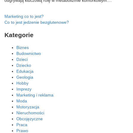
odgrywają kluczową rolę w metabolizmie komórkowym.…
Nawigacja
Marketing co to jest?
Co to jest jedzenie bezglutenowe?
wpisu
Kategorie
Biznes
Budownictwo
Dzieci
Dziecko
Edukacja
Geologia
Hobby
Imprezy
Marketing i reklama
Moda
Motoryzacja
Nieruchomości
Obcojęzyczne
Praca
Prawo