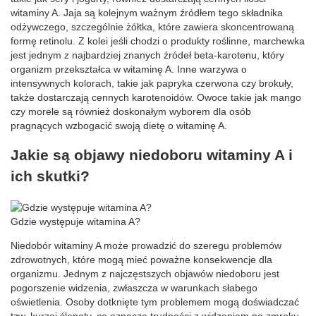
witaminy A. Jaja są kolejnym ważnym źródłem tego składnika
odżywczego, szczególnie żółtka, które zawiera skoncentrowaną
formę retinolu. Z kolei jeśli chodzi o produkty roślinne, marchewka
jest jednym z najbardziej znanych źródeł beta-karotenu, który
organizm przekształca w witaminę A. Inne warzywa o
intensywnych kolorach, takie jak papryka czerwona czy brokuły,
także dostarczają cennych karotenoidów. Owoce takie jak mango
czy morele są również doskonałym wyborem dla osób
pragnących wzbogacić swoją dietę o witaminę A.
Jakie są objawy niedoboru witaminy A i
ich skutki?
Gdzie występuje witamina A?
Niedobór witaminy A może prowadzić do szeregu problemów
zdrowotnych, które mogą mieć poważne konsekwencje dla
organizmu. Jednym z najczęstszych objawów niedoboru jest
pogorszenie widzenia, zwłaszcza w warunkach słabego
oświetlenia. Osoby dotknięte tym problemem mogą doświadczać
tzw. kurzej ślepoty, co oznacza trudności z widzeniem po zmroku.