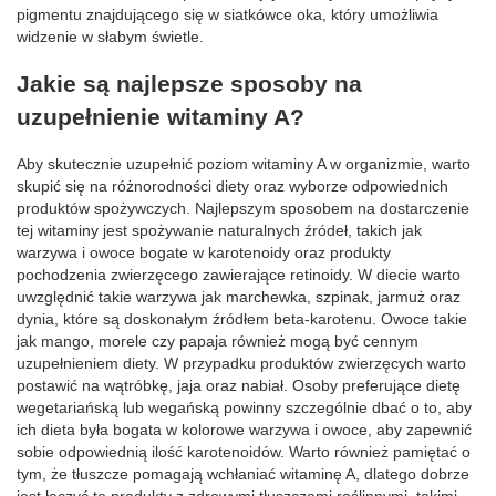
pigmentu znajdującego się w siatkówce oka, który umożliwia
widzenie w słabym świetle.
Jakie są najlepsze sposoby na
uzupełnienie witaminy A?
Aby skutecznie uzupełnić poziom witaminy A w organizmie, warto
skupić się na różnorodności diety oraz wyborze odpowiednich
produktów spożywczych. Najlepszym sposobem na dostarczenie
tej witaminy jest spożywanie naturalnych źródeł, takich jak
warzywa i owoce bogate w karotenoidy oraz produkty
pochodzenia zwierzęcego zawierające retinoidy. W diecie warto
uwzględnić takie warzywa jak marchewka, szpinak, jarmuż oraz
dynia, które są doskonałym źródłem beta-karotenu. Owoce takie
jak mango, morele czy papaja również mogą być cennym
uzupełnieniem diety. W przypadku produktów zwierzęcych warto
postawić na wątróbkę, jaja oraz nabiał. Osoby preferujące dietę
wegetariańską lub wegańską powinny szczególnie dbać o to, aby
ich dieta była bogata w kolorowe warzywa i owoce, aby zapewnić
sobie odpowiednią ilość karotenoidów. Warto również pamiętać o
tym, że tłuszcze pomagają wchłaniać witaminę A, dlatego dobrze