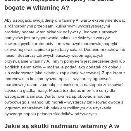
bogate w witaminę A?
Aby wzbogacić swoją dietę o witaminę A, warto eksperymentować
z różnorodnymi przepisami kulinarnymi wykorzystującymi
produkty bogate w ten składnik odżywczy. Jednym z prostych
pomysłów jest przygotowanie sałatki ze świeżych warzyw
zawierających karotenoidy – można użyć marchewki, papryki
czerwonej oraz szpinaku jako bazy sałatki. Dodanie orzechów lub
nasion dostarczy zdrowych tłuszczy wspomagających
przyswajanie witaminy A. Innym pomysłem jest pieczenie dyni lub
słodkich ziemniaków – można je podać jako dodatek do obiadu
lub wykorzystać jako składnik zapiekanki warzywnej. Zupa krem z
marchewki to kolejna pyszna opcja – wystarczy ugotować
marchewkę razem z cebulą i czosnkiem, a następnie zmiksować
całość na gładką masę. Można też dodać imbir lub curry dla
wzbogacenia smaku. Warto również spróbować smoothie
owocowego z mango lub moreli – wystarczy zmiksować owoce z
jogurtem naturalnym lub mlekiem roślinnym dla uzyskania
pysznego napoju pełnego składników odżywczych.
Jakie są skutki nadmiaru witaminy A w