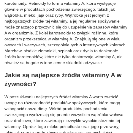
karotenoidy. Retinoidy to forma witaminy A, która występuje
głównie w produktach pochodzenia zwierzęcego, takich jak
wątróbka, mleko, jaja oraz ryby. Wątróbka jest jednym z
najbogatszych źródeł tej witaminy, a jej regularne spożywanie
może znacząco przyczynić się do uzupełnienia zapasów witaminy
A w organizmie. Z kolei karotenoidy to związki roślinne, które
organizm przekształca w witaminę A. Znajdują się one w wielu
owocach i warzywach, szczególnie tych o intensywnych kolorach.
Marchew, słodkie ziemniaki, szpinak oraz dynia to doskonałe
źródła karotenoidów, które nie tylko dostarczają witaminy A, ale
również są bogate w inne cenne składniki odżywcze.
Jakie są najlepsze źródła witaminy A w
żywności?
W poszukiwaniu najlepszych źródeł witaminy A warto zwrócić
uwagę na różnorodność produktów spożywczych, które mogą
wzbogacić naszą dietę. Wśród produktów pochodzenia
zwierzęcego wyróżniają się przede wszystkim wątróbka wołowa
oraz drobiowa, które zawierają niezwykle wysokie stężenie tej
witaminy. Oprócz tego mleko pełnotłuste oraz jego przetwory,
takie jak sery i jogurty, również dostarczają cennych ilości