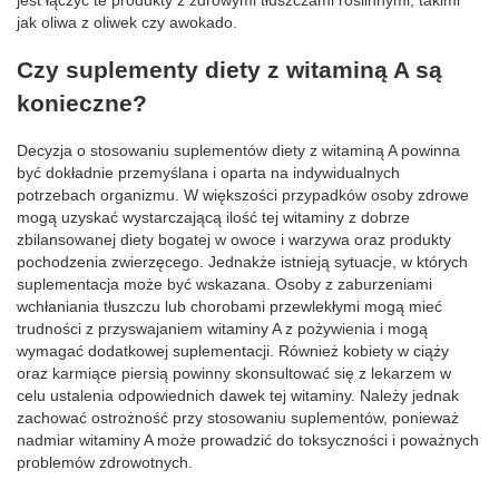
jest łączyć te produkty z zdrowymi tłuszczami roślinnymi, takimi
jak oliwa z oliwek czy awokado.
Czy suplementy diety z witaminą A są
konieczne?
Decyzja o stosowaniu suplementów diety z witaminą A powinna
być dokładnie przemyślana i oparta na indywidualnych
potrzebach organizmu. W większości przypadków osoby zdrowe
mogą uzyskać wystarczającą ilość tej witaminy z dobrze
zbilansowanej diety bogatej w owoce i warzywa oraz produkty
pochodzenia zwierzęcego. Jednakże istnieją sytuacje, w których
suplementacja może być wskazana. Osoby z zaburzeniami
wchłaniania tłuszczu lub chorobami przewlekłymi mogą mieć
trudności z przyswajaniem witaminy A z pożywienia i mogą
wymagać dodatkowej suplementacji. Również kobiety w ciąży
oraz karmiące piersią powinny skonsultować się z lekarzem w
celu ustalenia odpowiednich dawek tej witaminy. Należy jednak
zachować ostrożność przy stosowaniu suplementów, ponieważ
nadmiar witaminy A może prowadzić do toksyczności i poważnych
problemów zdrowotnych.