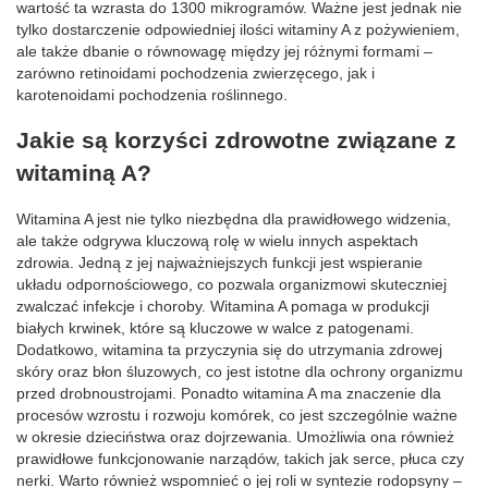
wartość ta wzrasta do 1300 mikrogramów. Ważne jest jednak nie
tylko dostarczenie odpowiedniej ilości witaminy A z pożywieniem,
ale także dbanie o równowagę między jej różnymi formami –
zarówno retinoidami pochodzenia zwierzęcego, jak i
karotenoidami pochodzenia roślinnego.
Jakie są korzyści zdrowotne związane z
witaminą A?
Witamina A jest nie tylko niezbędna dla prawidłowego widzenia,
ale także odgrywa kluczową rolę w wielu innych aspektach
zdrowia. Jedną z jej najważniejszych funkcji jest wspieranie
układu odpornościowego, co pozwala organizmowi skuteczniej
zwalczać infekcje i choroby. Witamina A pomaga w produkcji
białych krwinek, które są kluczowe w walce z patogenami.
Dodatkowo, witamina ta przyczynia się do utrzymania zdrowej
skóry oraz błon śluzowych, co jest istotne dla ochrony organizmu
przed drobnoustrojami. Ponadto witamina A ma znaczenie dla
procesów wzrostu i rozwoju komórek, co jest szczególnie ważne
w okresie dzieciństwa oraz dojrzewania. Umożliwia ona również
prawidłowe funkcjonowanie narządów, takich jak serce, płuca czy
nerki. Warto również wspomnieć o jej roli w syntezie rodopsyny –