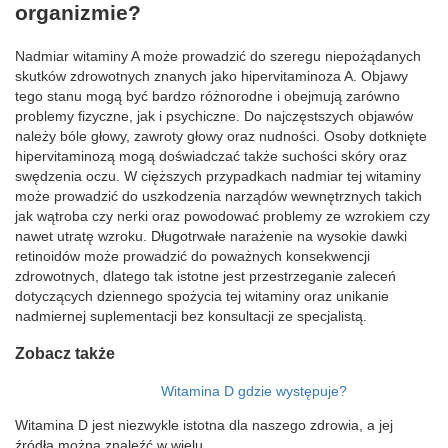
organizmie?
Nadmiar witaminy A może prowadzić do szeregu niepożądanych
skutków zdrowotnych znanych jako hipervitaminoza A. Objawy
tego stanu mogą być bardzo różnorodne i obejmują zarówno
problemy fizyczne, jak i psychiczne. Do najczęstszych objawów
należy bóle głowy, zawroty głowy oraz nudności. Osoby dotknięte
hipervitaminozą mogą doświadczać także suchości skóry oraz
swędzenia oczu. W cięższych przypadkach nadmiar tej witaminy
może prowadzić do uszkodzenia narządów wewnętrznych takich
jak wątroba czy nerki oraz powodować problemy ze wzrokiem czy
nawet utratę wzroku. Długotrwałe narażenie na wysokie dawki
retinoidów może prowadzić do poważnych konsekwencji
zdrowotnych, dlatego tak istotne jest przestrzeganie zaleceń
dotyczących dziennego spożycia tej witaminy oraz unikanie
nadmiernej suplementacji bez konsultacji ze specjalistą.
Zobacz także
Witamina D gdzie występuje?
Witamina D jest niezwykle istotna dla naszego zdrowia, a jej
źródła można znaleźć w wielu…