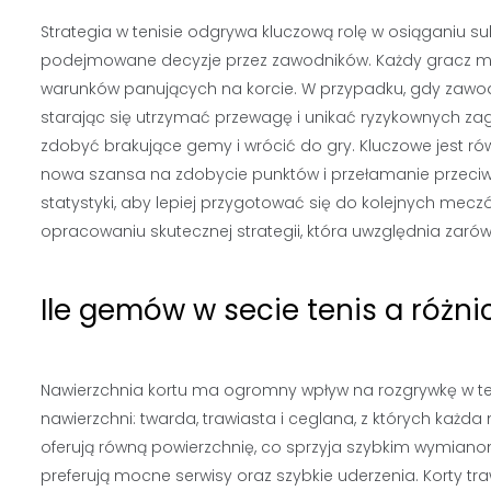
Strategia w tenisie odgrywa kluczową rolę w osiąganiu s
podejmowane decyzje przez zawodników. Każdy gracz mus
warunków panujących na korcie. W przypadku, gdy zawodn
starając się utrzymać przewagę i unikać ryzykownych zagr
zdobyć brakujące gemy i wrócić do gry. Kluczowe jest r
nowa szansa na zdobycie punktów i przełamanie przeciw
statystyki, aby lepiej przygotować się do kolejnych m
opracowaniu skutecznej strategii, która uwzględnia zarów
Ile gemów w secie tenis a różn
Nawierzchnia kortu ma ogromny wpływ na rozgrywkę w te
nawierzchni: twarda, trawiasta i ceglana, z których każda
oferują równą powierzchnię, co sprzyja szybkim wymiano
preferują mocne serwisy oraz szybkie uderzenia. Korty tr