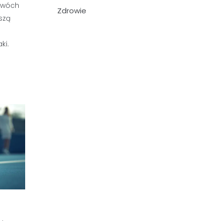
dwóch
Zdrowie
szą
ki.