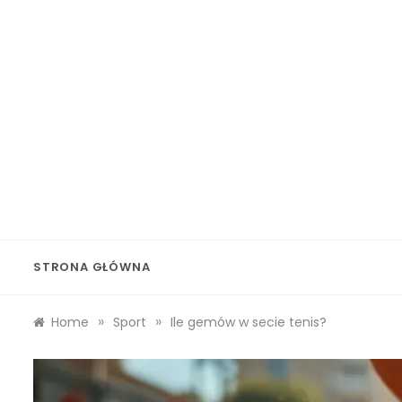
Skip
to
content
Wolf 
STRONA GŁÓWNA
»
»
Home
Sport
Ile gemów w secie tenis?