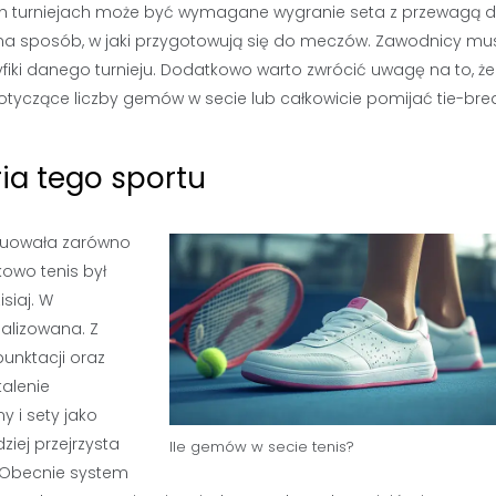
ch turniejach może być wymagane wygranie seta z przewagą 
 na sposób, w jaki przygotowują się do meczów. Zawodnicy mu
iki danego turnieju. Dodatkowo warto zwrócić uwagę na to, że
tyczące liczby gemów w secie lub całkowicie pomijać tie-brea
ria tego sportu
woluowała zarówno
kowo tenis był
siaj. W
malizowana. Z
unktacji oraz
alenie
 i sety jako
ziej przejrzysta
Ile gemów w secie tenis?
. Obecnie system