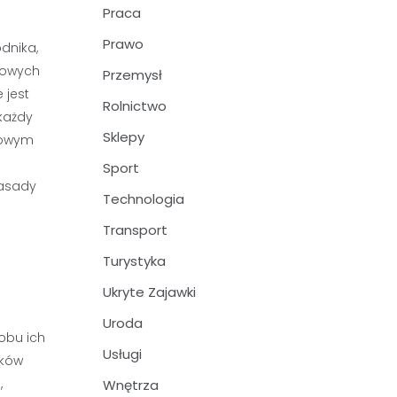
Praca
Prawo
dnika,
dowych
Przemysł
 jest
Rolnictwo
każdy
Sklepy
tkowym
Sport
zasady
Technologia
Transport
Turystyka
Ukryte Zajawki
Uroda
obu ich
Usługi
aków
,
Wnętrza