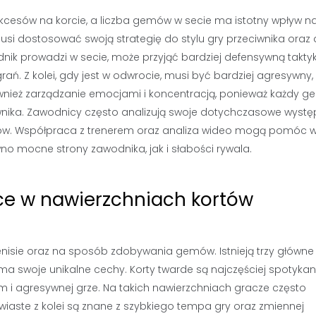
ukcesów na korcie, a liczba gemów w secie ma istotny wpływ n
i dostosować swoją strategię do stylu gry przeciwnika oraz
ik prowadzi w secie, może przyjąć bardziej defensywną taktyk
ań. Z kolei, gdy jest w odwrocie, musi być bardziej agresywny,
ównież zarządzanie emocjami i koncentracją, ponieważ każdy g
nika. Zawodnicy często analizują swoje dotychczasowe wystę
eczów. Współpraca z trenerem oraz analiza wideo mogą pomóc 
no mocne strony zawodnika, jak i słabości rywala.
ice w nawierzchniach kortów
nisie oraz na sposób zdobywania gemów. Istnieją trzy główne
 ma swoje unikalne cechy. Korty twarde są najczęściej spotykan
m i agresywnej grze. Na takich nawierzchniach gracze często
awiaste z kolei są znane z szybkiego tempa gry oraz zmiennej