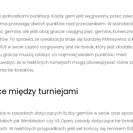
i jednostkami punktacji. Każdy gem jest wygrywany przez zawo
ty i ma przewagę dwóch punktów nad przeciwnikiem. W standar
ć gemów, ale jeśli obaj gracze osiągną pięć gemów, konieczne
 To sprawia, że rywalizacja staje się bardziej intensywna, a 
:6 w secie często rozgrywany jest tie-break, który jest doda
u gracze muszą zdobyć co najmniej siedem punktów i mieć
uważyć, że w niektórych turniejach mogą obowiązywać różne 
ia tie-breaków.
ce między turniejami
ice w zasadach dotyczących liczby gemów w secie oraz spos
, takich jak Wimbledon czy US Open, zasady dotyczące tie-bre
h. W niektórych przypadkach, jeśli set kończy się remisem 6:6