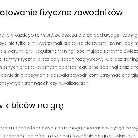
ygotowanie fizyczne zawodników
kariery każdego tenisisty, zwłaszcza biorąc pod uwagę liczbę
nie tylko silni i wytrzymali, ale także elastyczni i zwinni, aby
się warunki gry. Regularne treningi obejmujące zarówno ćwicz
ej formy fizycznej przez cały sezon rozgrywkowy. Oprócz trenin
hnicznych oraz taktycznych poprzez regularne sparingi oraz ana
odpowiednie odżywianie pozwala zawodnikom utrzymać energi
ensywnych treningach czy rywalizacjach.
w kibiców na grę
dczas meczów tenisowych oraz mogą znacząco wpłynąć na w
i graczom i pomóc im skoncentrować się na grze, zwłaszcza