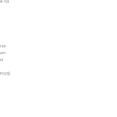
ek na
rze
turn
na
yzji,