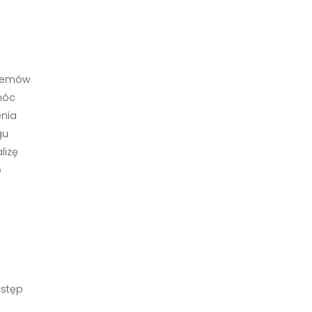
 gemów
 móc
enia
gu
lizę
ę
ystęp