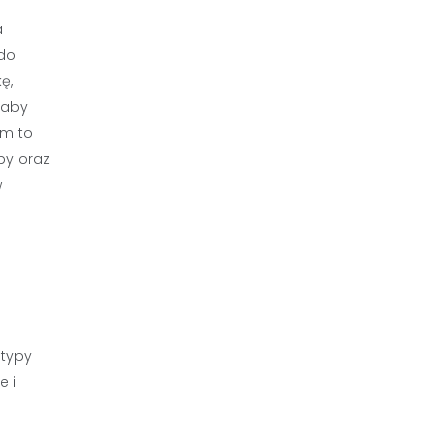
a
 do
ę,
 aby
em to
py oraz
w
 typy
e i