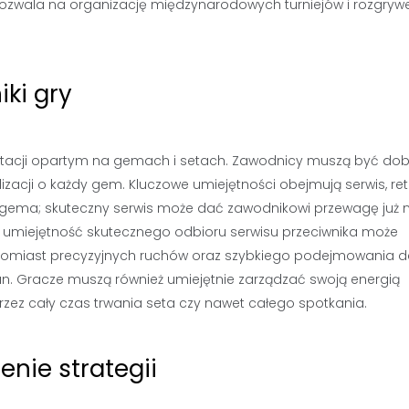
 pozwala na organizację międzynarodowych turniejów i rozgryw
iki gry
unktacji opartym na gemach i setach. Zawodnicy muszą być dob
lizacji o każdy gem. Kluczowe umiejętności obejmują serwis, re
ia gema; skuteczny serwis może dać zawodnikowi przewagę już 
 – umiejętność skutecznego odbioru serwisu przeciwnika może
miast precyzyjnych ruchów oraz szybkiego podejmowania dec
n. Gracze muszą również umiejętnie zarządzać swoją energią
ez cały czas trwania seta czy nawet całego spotkania.
enie strategii