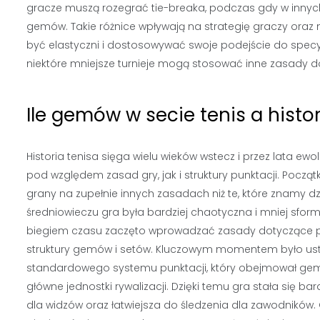
gracze muszą rozegrać tie-breaka, podczas gdy w inny
gemów. Takie różnice wpływają na strategię graczy oraz
być elastyczni i dostosowywać swoje podejście do specyf
niektóre mniejsze turnieje mogą stosować inne zasady do
Ile gemów w secie tenis a histo
Historia tenisa sięga wielu wieków wstecz i przez lata e
pod względem zasad gry, jak i struktury punktacji. Począt
grany na zupełnie innych zasadach niż te, które znamy dzi
średniowieczu gra była bardziej chaotyczna i mniej sfor
biegiem czasu zaczęto wprowadzać zasady dotyczące p
struktury gemów i setów. Kluczowym momentem było ust
standardowego systemu punktacji, który obejmował gemy
główne jednostki rywalizacji. Dzięki temu gra stała się bard
dla widzów oraz łatwiejsza do śledzenia dla zawodników