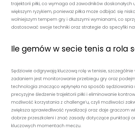
trajektorii piłki, co wymaga od zawodników doskonałych u
większym ryzykiem, ponieważ piłka może odbijać się nisko
wolniejszym tempem gry i dłuższymi wymianami, co sprzy
dostosować swoje techniki oraz strategie do specyfiki 
Ile gemów w secie tenis a rola s
Sędziowie odgrywają kluczową rolę w tenisie, szczególnie 
zadaniem jest monitorowanie przebiegu gry oraz podejmo
technologia znacząco wpłynęła na sposób sędziowania 
precyzyjne śledzenie trajektorii piłki i eliminowanie kon
możliwość korzystania z challenge’u, czyli możliwości za
zwiększa sprawiedliwość rywalizacji oraz daje graczom
dobrze przeszkoleni i znać zasady dotyczące punktacji
kluczowych momentach meczu.