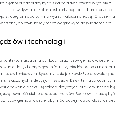
miejętności adaptacyjnych. Gra na trawie często wiąże się z
 i nieprzewidywalnie. Natomiast korty ceglane charakteryzują s
ja strategiom opartym na wytrzymałości i precyzji. Gracze m
nawierzchni, co czyni każdy mecz wyjątkowym doświadczeniem.
ędziów i technologii
w kontekście ustalania punktacji oraz liczby gemów w secie. Ic
wanie decyzji dotyczących fauli czy błędów. W ostatnich lat
meczów tenisowych. Systemy takie jak Hawk-Eye pozwalają na
trowersji związanych z decyzjami sędziów. Dzięki temu zawodnicy 
kwestionowania decyzji sędziego dotyczącej autu czy innego bł
 większą pewność siebie podczas meczów. Sędziowie muszą być
 oraz liczby gemów w secie, aby móc podejmować właściwe dec