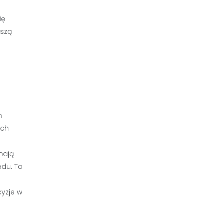
ię
uszą
h
ach
mają
ędu. To
yzje w