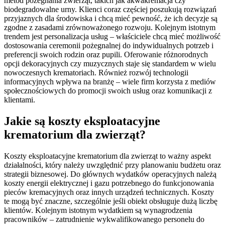
metod pożegnania zwierząt, takich jak akwakremacja czy
biodegradowalne urny. Klienci coraz częściej poszukują rozwiązań
przyjaznych dla środowiska i chcą mieć pewność, że ich decyzje są
zgodne z zasadami zrównoważonego rozwoju. Kolejnym istotnym
trendem jest personalizacja usług – właściciele chcą mieć możliwość
dostosowania ceremonii pożegnalnej do indywidualnych potrzeb i
preferencji swoich rodzin oraz pupili. Oferowanie różnorodnych
opcji dekoracyjnych czy muzycznych staje się standardem w wielu
nowoczesnych krematoriach. Również rozwój technologii
informacyjnych wpływa na branżę – wiele firm korzysta z mediów
społecznościowych do promocji swoich usług oraz komunikacji z
klientami.
Jakie są koszty eksploatacyjne
krematorium dla zwierząt?
Koszty eksploatacyjne krematorium dla zwierząt to ważny aspekt
działalności, który należy uwzględnić przy planowaniu budżetu oraz
strategii biznesowej. Do głównych wydatków operacyjnych należą
koszty energii elektrycznej i gazu potrzebnego do funkcjonowania
pieców kremacyjnych oraz innych urządzeń technicznych. Koszty
te mogą być znaczne, szczególnie jeśli obiekt obsługuje dużą liczbę
klientów. Kolejnym istotnym wydatkiem są wynagrodzenia
pracowników – zatrudnienie wykwalifikowanego personelu do