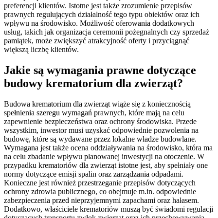
preferencji klientów. Istotne jest także zrozumienie przepisów
prawnych regulujących działalność tego typu obiektów oraz ich
wpływu na środowisko. Możliwość oferowania dodatkowych
usług, takich jak organizacja ceremonii pożegnalnych czy sprzedaż
pamiątek, może zwiększyć atrakcyjność oferty i przyciągnąć
większą liczbę klientów.
Jakie są wymagania prawne dotyczące
budowy krematorium dla zwierząt?
Budowa krematorium dla zwierząt wiąże się z koniecznością
spełnienia szeregu wymagań prawnych, które mają na celu
zapewnienie bezpieczeństwa oraz ochrony środowiska. Przede
wszystkim, inwestor musi uzyskać odpowiednie pozwolenia na
budowę, które są wydawane przez lokalne władze budowlane.
Wymagana jest także ocena oddziaływania na środowisko, która ma
na celu zbadanie wpływu planowanej inwestycji na otoczenie. W
przypadku krematoriów dla zwierząt istotne jest, aby spełniały one
normy dotyczące emisji spalin oraz zarządzania odpadami.
Konieczne jest również przestrzeganie przepisów dotyczących
ochrony zdrowia publicznego, co obejmuje m.in. odpowiednie
zabezpieczenia przed nieprzyjemnymi zapachami oraz hałasem.
Dodatkowo, właściciele krematoriów muszą być świadomi regulacji
dotyczących transportu zwłok zwierząt oraz ich przechowywania