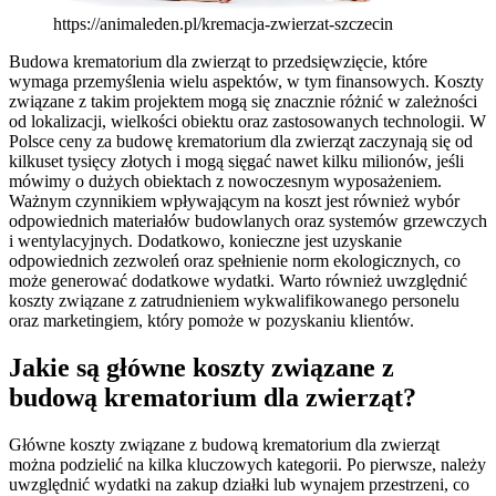
https://animaleden.pl/kremacja-zwierzat-szczecin
Budowa krematorium dla zwierząt to przedsięwzięcie, które
wymaga przemyślenia wielu aspektów, w tym finansowych. Koszty
związane z takim projektem mogą się znacznie różnić w zależności
od lokalizacji, wielkości obiektu oraz zastosowanych technologii. W
Polsce ceny za budowę krematorium dla zwierząt zaczynają się od
kilkuset tysięcy złotych i mogą sięgać nawet kilku milionów, jeśli
mówimy o dużych obiektach z nowoczesnym wyposażeniem.
Ważnym czynnikiem wpływającym na koszt jest również wybór
odpowiednich materiałów budowlanych oraz systemów grzewczych
i wentylacyjnych. Dodatkowo, konieczne jest uzyskanie
odpowiednich zezwoleń oraz spełnienie norm ekologicznych, co
może generować dodatkowe wydatki. Warto również uwzględnić
koszty związane z zatrudnieniem wykwalifikowanego personelu
oraz marketingiem, który pomoże w pozyskaniu klientów.
Jakie są główne koszty związane z
budową krematorium dla zwierząt?
Główne koszty związane z budową krematorium dla zwierząt
można podzielić na kilka kluczowych kategorii. Po pierwsze, należy
uwzględnić wydatki na zakup działki lub wynajem przestrzeni, co