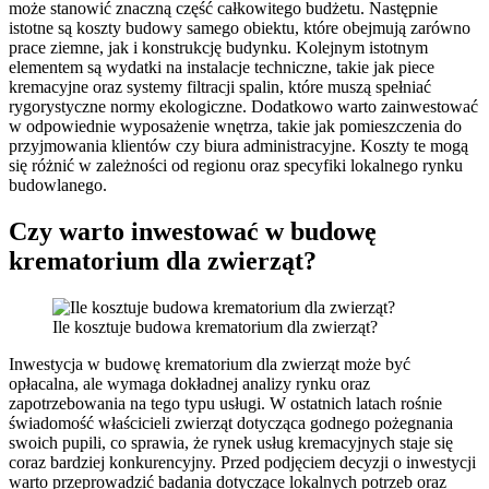
może stanowić znaczną część całkowitego budżetu. Następnie
istotne są koszty budowy samego obiektu, które obejmują zarówno
prace ziemne, jak i konstrukcję budynku. Kolejnym istotnym
elementem są wydatki na instalacje techniczne, takie jak piece
kremacyjne oraz systemy filtracji spalin, które muszą spełniać
rygorystyczne normy ekologiczne. Dodatkowo warto zainwestować
w odpowiednie wyposażenie wnętrza, takie jak pomieszczenia do
przyjmowania klientów czy biura administracyjne. Koszty te mogą
się różnić w zależności od regionu oraz specyfiki lokalnego rynku
budowlanego.
Czy warto inwestować w budowę
krematorium dla zwierząt?
Ile kosztuje budowa krematorium dla zwierząt?
Inwestycja w budowę krematorium dla zwierząt może być
opłacalna, ale wymaga dokładnej analizy rynku oraz
zapotrzebowania na tego typu usługi. W ostatnich latach rośnie
świadomość właścicieli zwierząt dotycząca godnego pożegnania
swoich pupili, co sprawia, że rynek usług kremacyjnych staje się
coraz bardziej konkurencyjny. Przed podjęciem decyzji o inwestycji
warto przeprowadzić badania dotyczące lokalnych potrzeb oraz