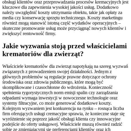
obsługi klientów oraz przeprowadzania procesów kremacyjnych jest
kluczowe dla zapewnienia wysokiej jakości usług. Dodatkowo
należy uwzględnić koszty utrzymania obiektu, takie jak opłaty za
media czy konserwację sprzętu technicznego. Koszty marketingu
również mogą stanowić istotną część wydatków operacyjnych –
skuteczne promowanie usług może przyciągnąć nowych klientów i
zwiększyć rentowność firmy.
Jakie wyzwania stoją przed właścicielami
krematoriów dla zwierząt?
Właściciele krematoriów dla zwierząt napotykają na szereg wyzwań
związanych z prowadzeniem swojej działalności. Jednym z
głównych problemów są regulacje prawne dotyczące ochrony
środowiska oraz zdrowia publicznego, które mogą być
skomplikowane i czasochłonne do wdrożenia. Konieczność
spełnienia rygorystycznych norm emisji spalin czy zarządzania
odpadami wymaga inwestycji w nowoczesne technologie oraz
systemy filtracyjne, co może generować dodatkowe koszty.
Kolejnym wyzwaniem jest konkurencja na rynku – rosnąca liczba
firm oferujących usługi cremacyjne sprawia, że konieczne staje się
wyróżnienie się poprzez jakość obsługi klienta czy innowacyjne
podejście do oferty usługowej. Właściciele muszą również radzić
sobie ze zmieniającymi się preferencjami klientów oraz ich