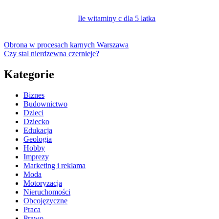
Ile witaminy c dla 5 latka
Obrona w procesach karnych Warszawa
Czy stal nierdzewna czernieje?
Kategorie
Biznes
Budownictwo
Dzieci
Dziecko
Edukacja
Geologia
Hobby
Imprezy
Marketing i reklama
Moda
Motoryzacja
Nieruchomości
Obcojęzyczne
Praca
Prawo