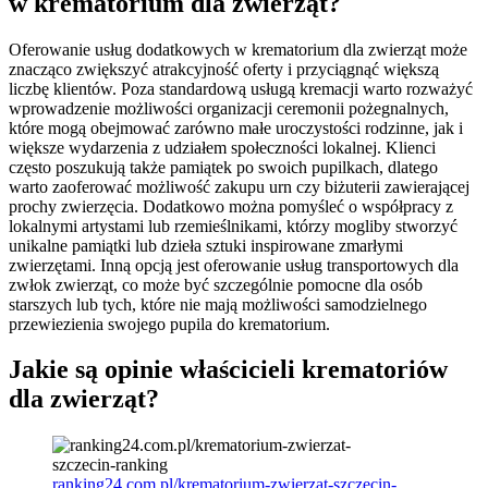
w krematorium dla zwierząt?
Oferowanie usług dodatkowych w krematorium dla zwierząt może
znacząco zwiększyć atrakcyjność oferty i przyciągnąć większą
liczbę klientów. Poza standardową usługą kremacji warto rozważyć
wprowadzenie możliwości organizacji ceremonii pożegnalnych,
które mogą obejmować zarówno małe uroczystości rodzinne, jak i
większe wydarzenia z udziałem społeczności lokalnej. Klienci
często poszukują także pamiątek po swoich pupilkach, dlatego
warto zaoferować możliwość zakupu urn czy biżuterii zawierającej
prochy zwierzęcia. Dodatkowo można pomyśleć o współpracy z
lokalnymi artystami lub rzemieślnikami, którzy mogliby stworzyć
unikalne pamiątki lub dzieła sztuki inspirowane zmarłymi
zwierzętami. Inną opcją jest oferowanie usług transportowych dla
zwłok zwierząt, co może być szczególnie pomocne dla osób
starszych lub tych, które nie mają możliwości samodzielnego
przewiezienia swojego pupila do krematorium.
Jakie są opinie właścicieli krematoriów
dla zwierząt?
ranking24.com.pl/krematorium-zwierzat-szczecin-