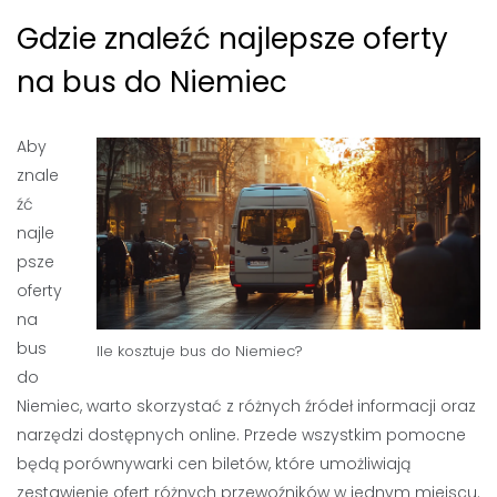
Gdzie znaleźć najlepsze oferty
na bus do Niemiec
Aby
znale
źć
najle
psze
oferty
na
bus
Ile kosztuje bus do Niemiec?
do
Niemiec, warto skorzystać z różnych źródeł informacji oraz
narzędzi dostępnych online. Przede wszystkim pomocne
będą porównywarki cen biletów, które umożliwiają
zestawienie ofert różnych przewoźników w jednym miejscu.