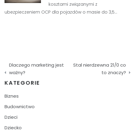
kosztami związanymi z
ubezpieczeniem OCP dla pojazdów o masie do 3,5…
Nawigacja
Dlaczego marketing jest
Stal nierdzewna 21/0 co
wpisu
ważny?
to znaczy?
KATEGORIE
Biznes
Budownictwo
Dzieci
Dziecko