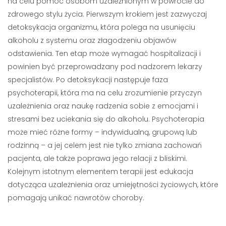
na celu pomoc osobom uzależnionym w powrocie do
zdrowego stylu życia. Pierwszym krokiem jest zazwyczaj
detoksykacja organizmu, która polega na usunięciu
alkoholu z systemu oraz złagodzeniu objawów
odstawienia. Ten etap może wymagać hospitalizacji i
powinien być przeprowadzany pod nadzorem lekarzy
specjalistów. Po detoksykacji następuje faza
psychoterapii, która ma na celu zrozumienie przyczyn
uzależnienia oraz naukę radzenia sobie z emocjami i
stresami bez uciekania się do alkoholu. Psychoterapia
może mieć różne formy – indywidualną, grupową lub
rodzinną – a jej celem jest nie tylko zmiana zachowań
pacjenta, ale także poprawa jego relacji z bliskimi.
Kolejnym istotnym elementem terapii jest edukacja
dotycząca uzależnienia oraz umiejętności życiowych, które
pomagają unikać nawrotów choroby.