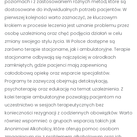
poziomach i z zastosowaniem różnych metod, które są
dostosowane do indywidualnych potrzeb pacjentów. W
pierwszej kolejności warto zaznaczyć, że kluczowym
krokiem w procesie leczenia jest uznanie problemu przez
osobę uzależnioną oraz chęć podjęcia działań w celu
zmiany swojego stylu życia. W Polsce dostępne są
zarówno terapie stacjonarne, jak i ambulatoryjne. Terapie
stacjonarne odbywają się najczęściej w ośrodkach
zamkniętych, gdzie pacjenci mają zapewnioną
całodobową opiekę oraz wsparcie specjalistów.
Programy te zazwyczaj obejmują detoksykację,
psychoterapię oraz edukację na temat uzależnienia. Z
kolei terapie ambulatoryjne pozwalają pacjentom na
uczestnictwo w sesjach terapeutycznych bez
konieczności rezygnacji z codziennych obowiązków. Warto
również wspomnieć o grupach wsparcia, takich jak
Anonimowi Alkoholicy, które oferują pomoc osobom
zmagającym się z problemem alkoholowym oraz ich