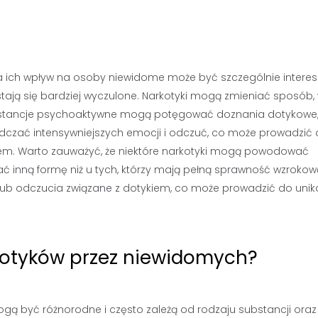
 a ich wpływ na osoby niewidome może być szczególnie interes
stają się bardziej wyczulone. Narkotyki mogą zmieniać sposób, 
substancje psychoaktywne mogą potęgować doznania dotykowe
zać intensywniejszych emocji i odczuć, co może prowadzić
iem. Warto zauważyć, że niektóre narkotyki mogą powodować
 inną formę niż u tych, którzy mają pełną sprawność wzrokow
lub odczucia związane z dotykiem, co może prowadzić do unik
rkotyków przez niewidomych?
ą być różnorodne i często zależą od rodzaju substancji oraz