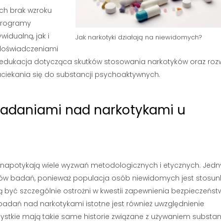
ich brak wzroku
 Programy
idualną, jak i
Jak narkotyki działają na niewidomych?
 doświadczeniami
 edukacja dotycząca skutków stosowania narkotyków oraz rozw
uciekania się do substancji psychoaktywnych.
badaniami nad narkotykami u
apotykają wiele wyzwań metodologicznych i etycznych. Jed
ików badań, ponieważ populacja osób niewidomych jest stosu
być szczególnie ostrożni w kwestii zapewnienia bezpieczeńst
badań nad narkotykami istotne jest również uwzględnienie
tkie mają takie same historie związane z używaniem substan