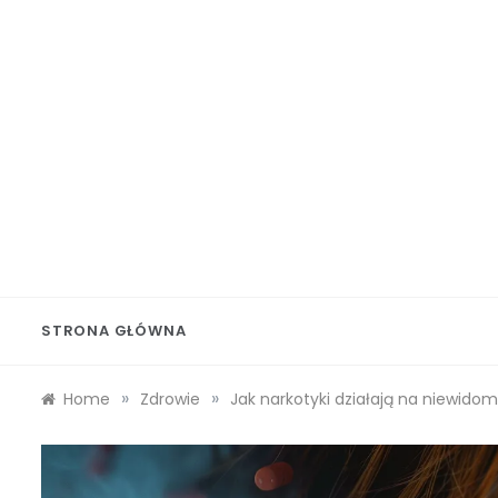
Skip
to
content
Wolf 
STRONA GŁÓWNA
»
»
Home
Zdrowie
Jak narkotyki działają na niewido