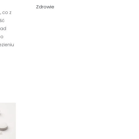
Zdrowie
 co z
ość
ład
do
zieniu