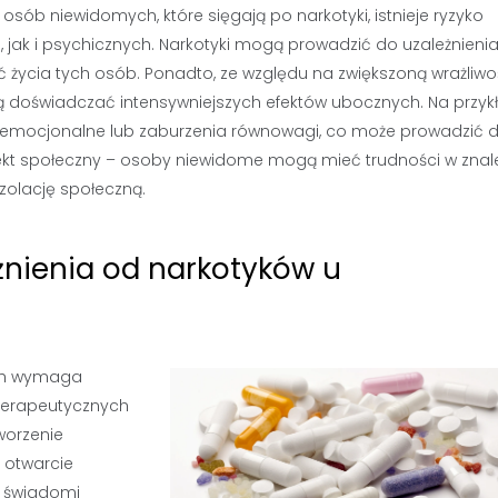
sób niewidomych, które sięgają po narkotyki, istnieje ryzyko
ak i psychicznych. Narkotyki mogą prowadzić do uzależnienia,
 życia tych osób. Ponadto, ze względu na zwiększoną wrażliw
 doświadczać intensywniejszych efektów ubocznych. Na przyk
e emocjonalne lub zaburzenia równowagi, co może prowadzić 
ekt społeczny – osoby niewidome mogą mieć trudności w znale
izolację społeczną.
żnienia od narkotyków u
ych wymaga
terapeutycznych
worzenie
 otwarcie
ć świadomi