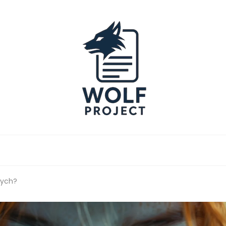
Project
mych?