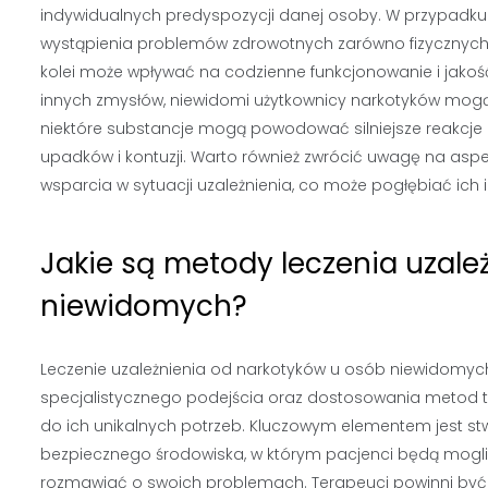
indywidualnych predyspozycji danej osoby. W przypadku o
wystąpienia problemów zdrowotnych zarówno fizycznych, j
kolei może wpływać na codzienne funkcjonowanie i jakość
innych zmysłów, niewidomi użytkownicy narkotyków mogą
niektóre substancje mogą powodować silniejsze reakcj
upadków i kontuzji. Warto również zwrócić uwagę na asp
wsparcia w sytuacji uzależnienia, co może pogłębiać ich 
Jakie są metody leczenia uzale
niewidomych?
Leczenie uzależnienia od narkotyków u osób niewidom
specjalistycznego podejścia oraz dostosowania metod 
do ich unikalnych potrzeb. Kluczowym elementem jest st
bezpiecznego środowiska, w którym pacjenci będą mogli
rozmawiać o swoich problemach. Terapeuci powinni by