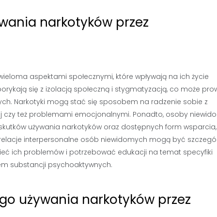
ywania narkotyków przez
wieloma aspektami społecznymi, które wpływają na ich życie
borykają się z izolacją społeczną i stygmatyzacją, co może pr
ch. Narkotyki mogą stać się sposobem na radzenie sobie z
ej czy też problemami emocjonalnymi. Ponadto, osoby niewid
skutków używania narkotyków oraz dostępnych form wsparcia,
że relacje interpersonalne osób niewidomych mogą być szczegó
ieć ich problemów i potrzebować edukacji na temat specyfiki
em substancji psychoaktywnych.
ego używania narkotyków przez