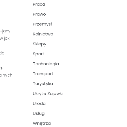
Praca
Prawo
Przemysł
ujący.
Rolnictwo
w jaki
Sklepy
,
 do
Sport
Technologia
ą.
Transport
alnych
Turystyka
Ukryte Zajawki
Uroda
Usługi
Wnętrza