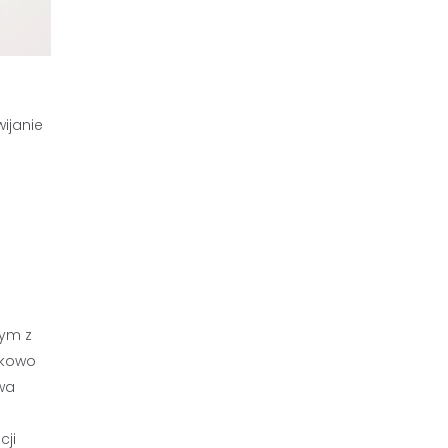
ijanie
nym z
nkowo
wa
cji