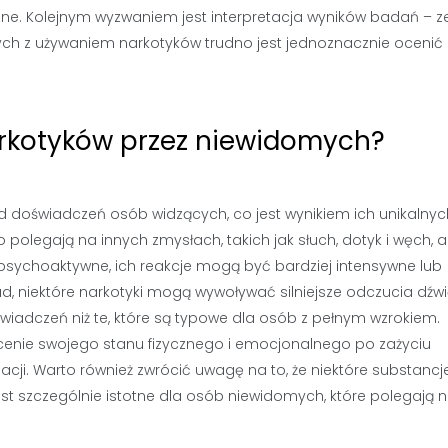
e. Kolejnym wyzwaniem jest interpretacja wyników badań – z
ch z używaniem narkotyków trudno jest jednoznacznie ocenić 
narkotyków przez niewidomych?
d doświadczeń osób widzących, co jest wynikiem ich unikalnyc
olegają na innych zmysłach, takich jak słuch, dotyk i węch, 
 psychoaktywne, ich reakcje mogą być bardziej intensywne lub
, niektóre narkotyki mogą wywoływać silniejsze odczucia dźw
iadczeń niż te, które są typowe dla osób z pełnym wzrokiem.
nie swojego stanu fizycznego i emocjonalnego po zażyciu
ji. Warto również zwrócić uwagę na to, że niektóre substancj
est szczególnie istotne dla osób niewidomych, które polegają 