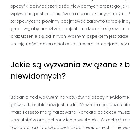
specyfiki doświadczeń osób niewidomych oraz tego, jak 
wpływa na postrzeganie świata i relacje z innymi ludźmi.
terapeutyczne powinny obejmować zarówno terapię indyw
grupową, aby umożliwić pacjentom dzielenie się swoimi
oraz uczenie się od innych. Ważnym aspektem jest także
umiejętności radzenia sobie ze stresem i emocjami bez 
Jakie są wyzwania związane z 
niewidomych?
Badania nad wpływem narkotyków na osoby niewidome n
głównych problemów jest trudność w rekrutacji uczestn
mała i często marginalizowana. Ponadto badacze muszą 
uczestników oraz ochrony ich prywatności. W kontekście 
różnorodności doświadczeń osób niewidomych – nie wszys