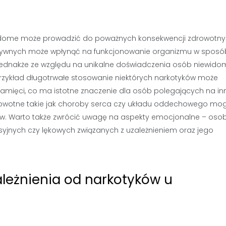
idome może prowadzić do poważnych konsekwencji zdrowotn
aktywnych może wpłynąć na funkcjonowanie organizmu w sposó
 Jednakże ze względu na unikalne doświadczenia osób niewid
przykład długotrwałe stosowanie niektórych narkotyków może
mięci, co ma istotne znaczenie dla osób polegających na in
owotne takie jak choroby serca czy układu oddechowego mo
ów. Warto także zwrócić uwagę na aspekty emocjonalne – oso
nych czy lękowych związanych z uzależnieniem oraz jego
ależnienia od narkotyków u