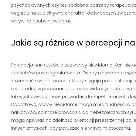
psychoaktywnych czy też podobne potrzeby terapeutyczn
względu na subiektywny charakter doświadczeń związany
wpływ na osoby niewidome.
Jakie są różnice w percepcji 
Percepcja narkotyków przez osoby niewidome różni się o
sposobów postrzegania świata. Osoby niewidome często p
zrozumieć swoje otoczenie. Kiedy sięgają po substancje
różnorodne w porównaniu do osób widzących. Na przykład
lub węchowe, co może prowadzić do zupełnie innych dośw
Dodatkowo, osoby niewidome mogą mieć trudności w oce
narkotyków, co może prowadzić do niebezpiecznych sytuac
mogą wpływać na zdolność orientacji przestrzennej, co j
innych zmysłach, aby poruszać się w swoim otoczeniu.