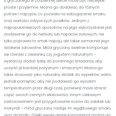
u gryczanego w codziennej diecie może być niezwykle
proste i przyjemne. Można go dodawać do różnych
potraw i napojów, co pozwala na wzbogacenie smaku
oraz wartości odżywczych posiłków. Jednym z
najpopularniejszych sposobów na jego wykorzystanie jest
dodawanie go do herbaty lub naparów ziołowych; nie
tylko poprawia to smak napoju, ale także wzmacnia jego
działanie zdrowotne. Miód gryczany świetnie komponuje
się również z owsianką czy jogurtem naturalnym –
wystarczy dodać łyżkę do porannego śniadania, aby
uczynić je bardziej pożywnym i smacznym. Można go
także stosować jako naturalny słodzik do wypieków; warto
jednak pamiętać, aby nie poddawać go wysokim
temperaturom przez długi czas, ponieważ może stracić
część swoich cennych właściwości. Innym ciekawym
zastosowaniem jest przygotowanie sosów do sałatek lub
marynat – miód gryczany nadaje im wyjątkowego smaku
oraz aromatu. Dzięki swojej gęstej konsystencji można go