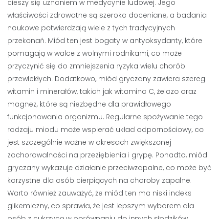
cieszy się uznaniem w medycynie ludowej. Jego
właściwości zdrowotne są szeroko doceniane, a badania
naukowe potwierdzają wiele z tych tradycyjnych
przekonań. Miód ten jest bogaty w antyoksydanty, które
pomagają w walce z wolnymi rodnikami, co może
przyczynić się do zmniejszenia ryzyka wielu chorób
przewlekłych. Dodatkowo, miód gryczany zawiera szereg
witamin i minerałów, takich jak witamina C, żelazo oraz
magnez, które są niezbędne dla prawidłowego
funkcjonowania organizmu. Regularne spożywanie tego
rodzaju miodu może wspierać układ odpornościowy, co
jest szczególnie ważne w okresach zwiększonej
zachorowalności na przeziębienia i grypę. Ponadto, miód
gryczany wykazuje działanie przeciwzapalne, co może być
korzystne dla osób cierpiących na choroby zapalne.
Warto również zauważyć, że miód ten ma niski indeks
glikemiczny, co sprawia, że jest lepszym wyborem dla
osób z cukrzycą w porównaniu do innych słodzików.