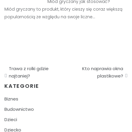
Miód gryczany jak stosować?
Miód gryczany to produkt, który cieszy się coraz większą
popularnością ze względu na swoje liczne…
Nawigacja
Trawa z rolki gdzie
Kto naprawia okna
wpisu
najtaniej?
plastikowe?
KATEGORIE
Biznes
Budownictwo
Dzieci
Dziecko