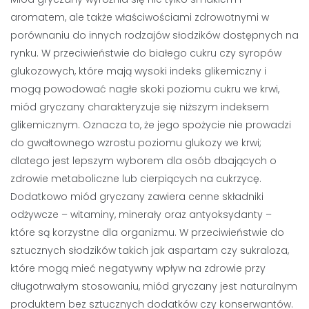
aromatem, ale także właściwościami zdrowotnymi w
porównaniu do innych rodzajów słodzików dostępnych na
rynku. W przeciwieństwie do białego cukru czy syropów
glukozowych, które mają wysoki indeks glikemiczny i
mogą powodować nagłe skoki poziomu cukru we krwi,
miód gryczany charakteryzuje się niższym indeksem
glikemicznym. Oznacza to, że jego spożycie nie prowadzi
do gwałtownego wzrostu poziomu glukozy we krwi;
dlatego jest lepszym wyborem dla osób dbających o
zdrowie metaboliczne lub cierpiących na cukrzycę.
Dodatkowo miód gryczany zawiera cenne składniki
odżywcze – witaminy, minerały oraz antyoksydanty –
które są korzystne dla organizmu. W przeciwieństwie do
sztucznych słodzików takich jak aspartam czy sukraloza,
które mogą mieć negatywny wpływ na zdrowie przy
długotrwałym stosowaniu, miód gryczany jest naturalnym
produktem bez sztucznych dodatków czy konserwantów.