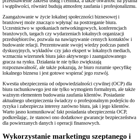
przedstawienie zakresu usług i cennika, a także otwartość na pytania
i wątpliwości, również budują atmosferę zaufania i profesjonalizmu.
Zaangażowanie w życie lokalnej społeczności biznesowej i
branżowej może znacząco wpłynąć na postrzeganie biura.
Uczestnictwo w spotkaniach networkingowych, konferencjach
branżowych, targach czy wydarzeniach lokalnych organizacji
przedsiębiorców, pozwala na nawiązywanie cennych kontaktów i
budowanie relacji. Prezentowanie swojej wiedzy podczas paneli
dyskusyjnych, wykładów czy jako ekspert w lokalnych mediach,
wzmacnia wizerunek biura jako aktywnego i zaangażowanego
gracza na rynku. Działania te nie tylko zwiększają
rozpoznawalność, ale także pokazują, że biuro rozumie specyfikę
lokalnego biznesu i jest gotowe wspierać jego rozwój.
Kwestia ubezpieczenia od odpowiedzialności cywilnej (OCP) dla
biura rachunkowego jest nie tylko wymogiem formalnym, ale także
ważnym elementem budowania zaufania klientów. Posiadanie
aktualnego ubezpieczenia świadczy o profesjonalnym podejściu do
ryzyka i zabezpiecza interesy zarówno biura, jak i jego klientów.
Warto jasno komunikować fakt posiadania ubezpieczenia OCP,
podkreślając, że stanowi ono dodatkowe gwarancje bezpieczeństwa
dla powierzanych danych i operacji finansowych.
Wykorzystanie marketingu szeptanego i