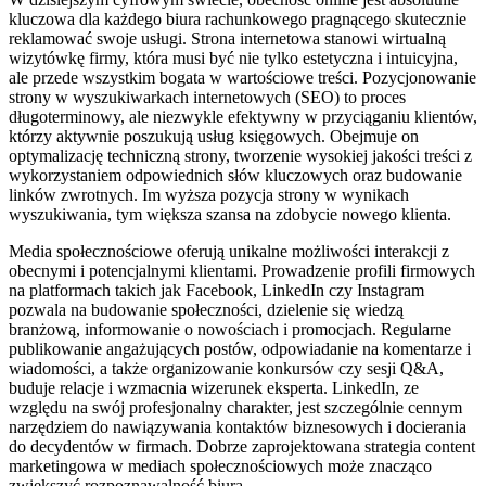
kluczowa dla każdego biura rachunkowego pragnącego skutecznie
reklamować swoje usługi. Strona internetowa stanowi wirtualną
wizytówkę firmy, która musi być nie tylko estetyczna i intuicyjna,
ale przede wszystkim bogata w wartościowe treści. Pozycjonowanie
strony w wyszukiwarkach internetowych (SEO) to proces
długoterminowy, ale niezwykle efektywny w przyciąganiu klientów,
którzy aktywnie poszukują usług księgowych. Obejmuje on
optymalizację techniczną strony, tworzenie wysokiej jakości treści z
wykorzystaniem odpowiednich słów kluczowych oraz budowanie
linków zwrotnych. Im wyższa pozycja strony w wynikach
wyszukiwania, tym większa szansa na zdobycie nowego klienta.
Media społecznościowe oferują unikalne możliwości interakcji z
obecnymi i potencjalnymi klientami. Prowadzenie profili firmowych
na platformach takich jak Facebook, LinkedIn czy Instagram
pozwala na budowanie społeczności, dzielenie się wiedzą
branżową, informowanie o nowościach i promocjach. Regularne
publikowanie angażujących postów, odpowiadanie na komentarze i
wiadomości, a także organizowanie konkursów czy sesji Q&A,
buduje relacje i wzmacnia wizerunek eksperta. LinkedIn, ze
względu na swój profesjonalny charakter, jest szczególnie cennym
narzędziem do nawiązywania kontaktów biznesowych i docierania
do decydentów w firmach. Dobrze zaprojektowana strategia content
marketingowa w mediach społecznościowych może znacząco
zwiększyć rozpoznawalność biura.