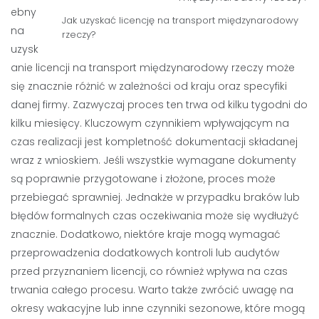
ebny
Jak uzyskać licencję na transport międzynarodowy
na
rzeczy?
uzysk
anie licencji na transport międzynarodowy rzeczy może
się znacznie różnić w zależności od kraju oraz specyfiki
danej firmy. Zazwyczaj proces ten trwa od kilku tygodni do
kilku miesięcy. Kluczowym czynnikiem wpływającym na
czas realizacji jest kompletność dokumentacji składanej
wraz z wnioskiem. Jeśli wszystkie wymagane dokumenty
są poprawnie przygotowane i złożone, proces może
przebiegać sprawniej. Jednakże w przypadku braków lub
błędów formalnych czas oczekiwania może się wydłużyć
znacznie. Dodatkowo, niektóre kraje mogą wymagać
przeprowadzenia dodatkowych kontroli lub audytów
przed przyznaniem licencji, co również wpływa na czas
trwania całego procesu. Warto także zwrócić uwagę na
okresy wakacyjne lub inne czynniki sezonowe, które mogą