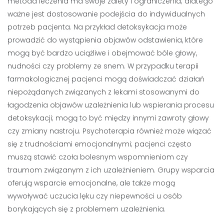
metoda leczenia ma swoje zalety i ograniczenia; dlatego
ważne jest dostosowanie podejścia do indywidualnych
potrzeb pacjenta. Na przykład detoksykacja może
prowadzić do wystąpienia objawów odstawienia, które
mogą być bardzo uciążliwe i obejmować bóle głowy,
nudności czy problemy ze snem. W przypadku terapii
farmakologicznej pacjenci mogą doświadczać działań
niepożądanych związanych z lekami stosowanymi do
łagodzenia objawów uzależnienia lub wspierania procesu
detoksykacji; mogą to być między innymi zawroty głowy
czy zmiany nastroju. Psychoterapia również może wiązać
się z trudnościami emocjonalnymi; pacjenci często
muszą stawić czoła bolesnym wspomnieniom czy
traumom związanym z ich uzależnieniem. Grupy wsparcia
oferują wsparcie emocjonalne, ale także mogą
wywoływać uczucia lęku czy niepewności u osób
borykających się z problemem uzależnienia.