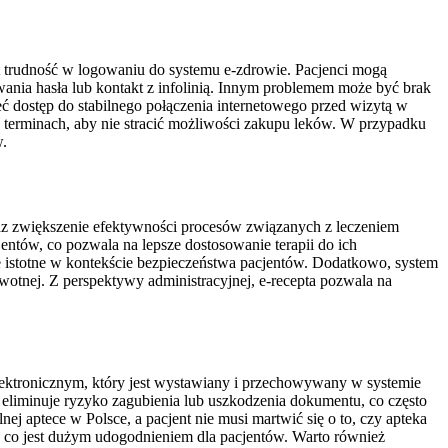
st trudność w logowaniu do systemu e-zdrowie. Pacjenci mogą
owania hasła lub kontakt z infolinią. Innym problemem może być brak
eć dostęp do stabilnego połączenia internetowego przed wizytą w
 terminach, aby nie stracić możliwości zakupu leków. W przypadku
w.
az zwiększenie efektywności procesów związanych z leczeniem
entów, co pozwala na lepsze dostosowanie terapii do ich
ie istotne w kontekście bezpieczeństwa pacjentów. Dodatkowo, system
wotnej. Z perspektywy administracyjnej, e-recepta pozwala na
elektronicznym, który jest wystawiany i przechowywany w systemie
eliminuje ryzyko zagubienia lub uszkodzenia dokumentu, co często
ej aptece w Polsce, a pacjent nie musi martwić się o to, czy apteka
y, co jest dużym udogodnieniem dla pacjentów. Warto również