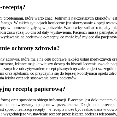
e-receptą?
mi problemami, które warto znać. Jednym z najczęstszych kłopotów je
fanego. W takich sytuacjach konieczne jest skorzystanie z opcji reset
cepty w momencie, gdy są w potrzebie. Warto więc zadbać o to, aby mi
nosi zazwyczaj 30 dni od daty wystawienia. Pacjenci muszą pamiętać o
 wydawania na podstawie e-recepty, co może być mylące dla pacjentó
emie ochrony zdrowia?
y zdrowia, które mają na celu poprawę jakości usług medycznych or
ntów, lekarze mają łatwiejszy dostęp do historii leczenia swoich pacj
iązanych z odczytywaniem recept pisanych ręcznie, co jest szczególn
oraz aptekami, co przyczynia się do lepszej koordynacji opieki zdro
ia leków oraz ich stosowania przez pacjentów.
cyjną receptą papierową?
im formą oraz sposobem obiegu informacji. E-recepta jest dokumentem 
kumentem wręczanym pacjentowi przez lekarza. Dzięki temu e-recepta 
est sposób realizacji recepty – e-recepta może być realizowana w dowoln
e i wygodniejsze wystawienie recepty przez lekarza podczas teleporad