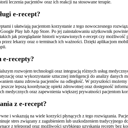
rii leczenia pacjentów oraz ich reakcji na stosowane terapie.
ługi e-recept?
ptami i ułatwiają pacjentom korzystanie z tego nowoczesnego rozwiąz
u Google Play lub App Store. Po jej zainstalowaniu użytkownik powini
i, takich jak przeglądanie historii wystawionych e-recept czy możliw
zez lekarzy oraz o terminach ich ważności. Dzięki aplikacjom mobil
pii.
u e-recepty?
z dalszym rozwojem technologii oraz integracją różnych usług medycz
matyzację oraz wykorzystanie sztucznej inteligencji do analizy danych
aniem stanu zdrowia pacjentów na odległość. W przyszłości możemy sp
jeszcze lepszą koordynację opieki zdrowotnej oraz dostępność informa
ch medycznych oraz zapewnienia większej prywatności pacjentom korz
ania z e-recept?
tywne i wskazują na wiele korzyści płynących z tego rozwiązania. Pac
iminuje stres związany z zagubieniem lub uszkodzeniem tradycyjnego 
ynące z teleporad oraz możliwości szybkiego uzyskania recepty bez k