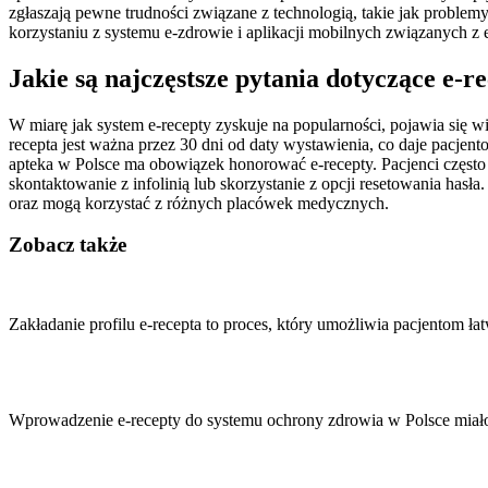
zgłaszają pewne trudności związane z technologią, takie jak proble
korzystaniu z systemu e-zdrowie i aplikacji mobilnych związanych z 
Jakie są najczęstsze pytania dotyczące e-r
W miarę jak system e-recepty zyskuje na popularności, pojawia się wi
recepta jest ważna przez 30 dni od daty wystawienia, co daje pacjent
apteka w Polsce ma obowiązek honorować e-recepty. Pacjenci często 
skontaktowanie z infolinią lub skorzystanie z opcji resetowania has
oraz mogą korzystać z różnych placówek medycznych.
Zobacz także
Nawigacja
wpisu
Zakładanie profilu e-recepta to proces, który umożliwia pacjentom ła
Wprowadzenie e-recepty do systemu ochrony zdrowia w Polsce miało