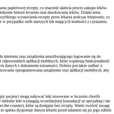
dania papierowej recepty, co znacznie ułatwia proces zakupu leków.
edzenie historii leczenia oraz dawkowania leków. Dzięki temu
 szybkiego wystawienia recepty przez lekarza podczas teleporady, co
ne w przypadku osób starszych lub mających trudności z czytaniem.
o internetu oraz urządzenia umożliwiającego logowanie się do
az odpowiednich aplikacji mobilnych, które wspierają funkcjonalność
u danych z dokumentu tożsamości. Dobrze jest także zadbać o
lizowaniu oprogramowania urządzenia oraz aplikacji mobilnych, aby
cepty pacjenci mogą nabywać leki stosowane w leczeniu chorób
niektóre leki wymagają wcześniejszej konsultacji ze specjalistą i nie
-the-counter), które są dostępne bez recepty. Warto zwrócić uwagę
 że apteka dysponuje danym lekiem przed udaniem się po jego odbiór.