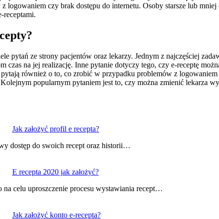
my z logowaniem czy brak dostępu do internetu. Osoby starsze lub mni
e-receptami.
ecepty?
ele pytań ze strony pacjentów oraz lekarzy. Jednym z najczęściej zadaw
om czas na jej realizację. Inne pytanie dotyczy tego, czy e-receptę m
pytają również o to, co zrobić w przypadku problemów z logowaniem d
ła. Kolejnym popularnym pytaniem jest to, czy można zmienić lekarza w
Jak założyć profil e recepta?
twy dostęp do swoich recept oraz historii…
E recepta 2020 jak założyć?
 na celu uproszczenie procesu wystawiania recept…
Jak założyć konto e-recepta?