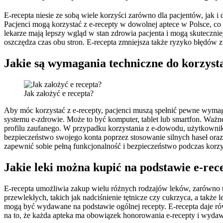
E-recepta niesie ze sobą wiele korzyści zarówno dla pacjentów, jak i
Pacjenci mogą korzystać z e-recepty w dowolnej aptece w Polsce, co
lekarze mają lepszy wgląd w stan zdrowia pacjenta i mogą skutecznie
oszczędza czas obu stron. E-recepta zmniejsza także ryzyko błędów 
Jakie są wymagania techniczne do korzysta
Jak założyć e recepta?
Aby móc korzystać z e-recepty, pacjenci muszą spełnić pewne wymaga
systemu e-zdrowie. Może to być komputer, tablet lub smartfon. Ważne 
profilu zaufanego. W przypadku korzystania z e-dowodu, użytkowni
bezpieczeństwo swojego konta poprzez stosowanie silnych haseł ora
zapewnić sobie pełną funkcjonalność i bezpieczeństwo podczas korzys
Jakie leki można kupić na podstawie e-rec
E-recepta umożliwia zakup wielu różnych rodzajów leków, zarówno ty
przewlekłych, takich jak nadciśnienie tętnicze czy cukrzyca, a także 
mogą być wydawane na podstawie ogólnej recepty. E-recepta daje ró
na to, że każda apteka ma obowiązek honorowania e-recepty i wydawa