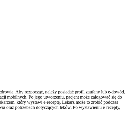
zdrowia. Aby rozpocząć, należy posiadać profil zaufany lub e-dowód,
ikacji mobilnych. Po jego utworzeniu, pacjent może zalogować się do
ekarzem, który wystawi e-receptę. Lekarz może to zrobić podczas
owia oraz potrzebach dotyczących leków. Po wystawieniu e-recepty,