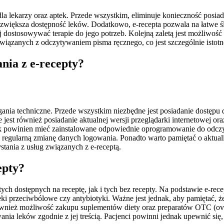
 dla lekarzy oraz aptek. Przede wszystkim, eliminuje konieczność posia
 zwiększa dostępność leków. Dodatkowo, e-recepta pozwala na łatwe śl
j dostosowywać terapie do jego potrzeb. Kolejną zaletą jest możliwość
związanych z odczytywaniem pisma ręcznego, co jest szczególnie istot
nia z e-recepty?
nia techniczne. Przede wszystkim niezbędne jest posiadanie dostępu d
jest również posiadanie aktualnej wersji przeglądarki internetowej or
k powinien mieć zainstalowane odpowiednie oprogramowanie do odczyt
z regularną zmianę danych logowania. Ponadto warto pamiętać o aktua
tania z usług związanych z e-receptą.
epty?
ch dostępnych na receptę, jak i tych bez recepty. Na podstawie e-re
leki przeciwbólowe czy antybiotyki. Ważne jest jednak, aby pamiętać, że 
wnież możliwość zakupu suplementów diety oraz preparatów OTC (over
nia leków zgodnie z jej treścią. Pacjenci powinni jednak upewnić się,