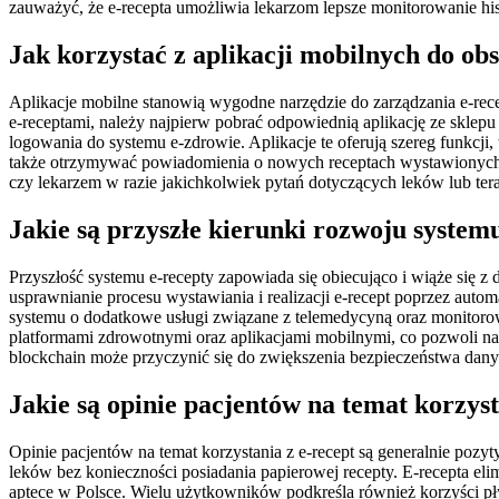
zauważyć, że e-recepta umożliwia lekarzom lepsze monitorowanie histo
Jak korzystać z aplikacji mobilnych do obs
Aplikacje mobilne stanowią wygodne narzędzie do zarządzania e-rece
e-receptami, należy najpierw pobrać odpowiednią aplikację ze sklep
logowania do systemu e-zdrowie. Aplikacje te oferują szereg funkcj
także otrzymywać powiadomienia o nowych receptach wystawionych pr
czy lekarzem w razie jakichkolwiek pytań dotyczących leków lub tera
Jakie są przyszłe kierunki rozwoju system
Przyszłość systemu e-recepty zapowiada się obiecująco i wiąże się 
usprawnianie procesu wystawiania i realizacji e-recept poprzez auto
systemu o dodatkowe usługi związane z telemedycyną oraz monitorow
platformami zdrowotnymi oraz aplikacjami mobilnymi, co pozwoli na 
blockchain może przyczynić się do zwiększenia bezpieczeństwa dany
Jakie są opinie pacjentów na temat korzyst
Opinie pacjentów na temat korzystania z e-recept są generalnie pozy
leków bez konieczności posiadania papierowej recepty. E-recepta el
aptece w Polsce. Wielu użytkowników podkreśla również korzyści pł