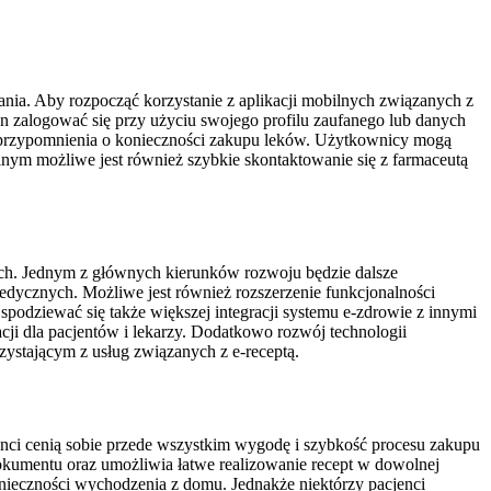
ania. Aby rozpocząć korzystanie z aplikacji mobilnych związanych z
en zalogować się przy użyciu swojego profilu zaufanego lub danych
ość przypomnienia o konieczności zakupu leków. Użytkownicy mogą
nym możliwe jest również szybkie skontaktowanie się z farmaceutą
nych. Jednym z głównych kierunków rozwoju będzie dalsze
 medycznych. Możliwe jest również rozszerzenie funkcjonalności
odziewać się także większej integracji systemu e-zdrowie z innymi
cji dla pacjentów i lekarzy. Dodatkowo rozwój technologii
ystającym z usług związanych z e-receptą.
jenci cenią sobie przede wszystkim wygodę i szybkość procesu zakupu
dokumentu oraz umożliwia łatwe realizowanie recept w dowolnej
onieczności wychodzenia z domu. Jednakże niektórzy pacjenci