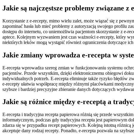
Jakie są najczęstsze problemy związane z 
Korzystanie z e-recepty, mimo wielu zalet, może wiązać się z pewny
zapominać hasła lub mieć problemy z autoryzacją swojego profilu zau
dostępu do internetu, co uniemożliwia pacjentom skorzystanie z e-re
aptece. Kolejnym wyzwaniem jest czas ważności e-recepty, który wy
niektórych leków mogą wystąpić również ograniczenia dotyczące ich
Jakie zmiany wprowadza e-recepta w syst
E-recepta wprowadza szereg zmian w funkcjonowaniu systemu ochron
pacjentów. Przede wszystkim, dzięki elektronicznemu obiegowi dokume
indywidualnych potrzeb. E-recepta eliminuje także ryzyko błędów zw
e-recepty ułatwia współpracę między różnymi placówkami medycznymi 
szybsze i bardziej precyzyjne zbieranie danych dotyczących wydawan
Jakie są różnice między e-receptą a trady
E-recepta i tradycyjna recepta papierowa różnią się przede wszystk
informatycznym, podczas gdy tradycyjna recepta jest papierowym do
zdarza się w przypadku recept papierowych. Kolejną istotną różnicą j
akceptuje dany rodzaj recepty. Ponadto, e-recepta pozwala na szybsz