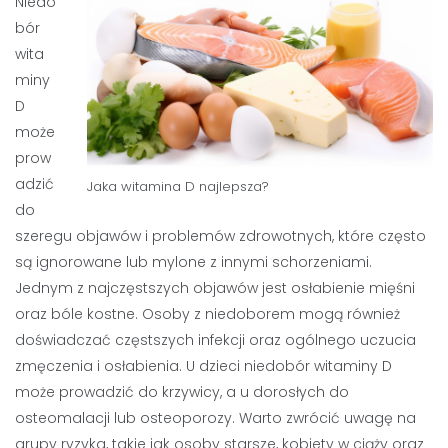
Niedo
bór
wita
miny
D
może
prow
adzić
Jaka witamina D najlepsza?
do
szeregu objawów i problemów zdrowotnych, które często
są ignorowane lub mylone z innymi schorzeniami.
Jednym z najczęstszych objawów jest osłabienie mięśni
oraz bóle kostne. Osoby z niedoborem mogą również
doświadczać częstszych infekcji oraz ogólnego uczucia
zmęczenia i osłabienia. U dzieci niedobór witaminy D
może prowadzić do krzywicy, a u dorosłych do
osteomalacji lub osteoporozy. Warto zwrócić uwagę na
grupy ryzyka, takie jak osoby starsze, kobiety w ciąży oraz