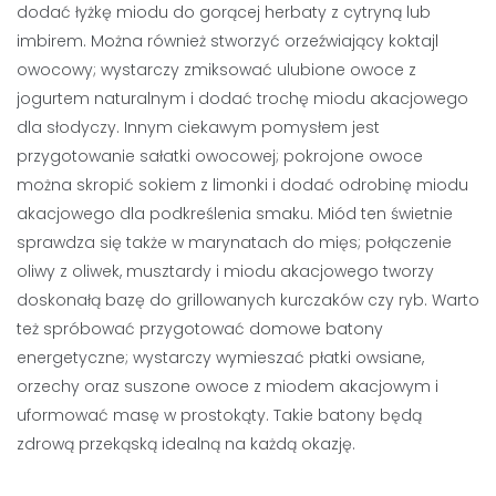
dodać łyżkę miodu do gorącej herbaty z cytryną lub
imbirem. Można również stworzyć orzeźwiający koktajl
owocowy; wystarczy zmiksować ulubione owoce z
jogurtem naturalnym i dodać trochę miodu akacjowego
dla słodyczy. Innym ciekawym pomysłem jest
przygotowanie sałatki owocowej; pokrojone owoce
można skropić sokiem z limonki i dodać odrobinę miodu
akacjowego dla podkreślenia smaku. Miód ten świetnie
sprawdza się także w marynatach do mięs; połączenie
oliwy z oliwek, musztardy i miodu akacjowego tworzy
doskonałą bazę do grillowanych kurczaków czy ryb. Warto
też spróbować przygotować domowe batony
energetyczne; wystarczy wymieszać płatki owsiane,
orzechy oraz suszone owoce z miodem akacjowym i
uformować masę w prostokąty. Takie batony będą
zdrową przekąską idealną na każdą okazję.