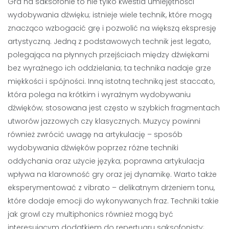
Gra na saksofonie to nie tylko kwestia umiejętności
wydobywania dźwięku; istnieje wiele technik, które mogą
znacząco wzbogacić grę i pozwolić na większą ekspresję
artystyczną. Jedną z podstawowych technik jest legato,
polegająca na płynnych przejściach między dźwiękami
bez wyraźnego ich oddzielania; ta technika nadaje grze
miękkości i spójności. Inną istotną techniką jest staccato,
która polega na krótkim i wyraźnym wydobywaniu
dźwięków; stosowana jest często w szybkich fragmentach
utworów jazzowych czy klasycznych. Muzycy powinni
również zwrócić uwagę na artykulację – sposób
wydobywania dźwięków poprzez różne techniki
oddychania oraz użycie języka; poprawna artykulacja
wpływa na klarowność gry oraz jej dynamikę. Warto także
eksperymentować z vibrato – delikatnym drżeniem tonu,
które dodaje emocji do wykonywanych fraz. Techniki takie
jak growl czy multiphonics również mogą być
interesującym dodatkiem do repertuaru saksofonisty;