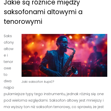
Jakie są różnice między
saksofonami altowymi a
tenorowymi
Saks
ofony
altow
e i
tenor
owe
to
dwa
Jaki saksofon kupić?
najpo
pularniejsze typy tego instrumentu, jednak różnią się one
pod wieloma względami. Saksofon altowy jest mniejszy i
ma wyższy ton niż saksofon tenorowy, co sprawia, że jest