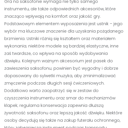
Gra na saksofonie wymaga nie tylko samego
instrumentu, ale także odpowiednich akcesoriów, które
znacząco wpływają na komfort oraz jakość gry.
Podstawowym elementem wyposażenia jest ustnik – jego
wybór ma kluczowe znaczenie dla uzyskania pożądanego
brzmienia. Ustniki różnią się kształtem oraz materiałem
wykonania; niektóre modele są bardziej elastyczne, inne
zaś twardsze, co wpływa na sposób wydobywania
dźwięku. Kolejnym ważnym akcesorium jest pasek do
zawieszenia saksofonu; powinien być wygodny i dobrze
dopasowany do sylwetki muzyka, aby zminimalizować
zmęczenie podczas długich sesji ćwiczeniowych.
Dodatkowo warto zaopatrzyć się w zestaw do
czyszczenia instrumentu oraz smar do mechanizmów
klapek; regularna konserwacja zapewnia dłuższą
żywotność saksofonu oraz lepszą jakość dźwięku. Niektóre
osoby decydują się także na zakup futerału ochronnego,
który zabezpiecza instrument podczas transportu.