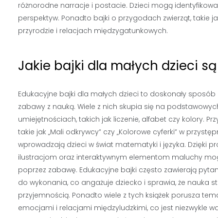
różnorodne narracje i postacie. Dzieci mogą identyfikowa
perspektyw. Ponadto bajki o przygodach zwierząt, takie jak
przyrodzie i relacjach międzygatunkowych.
Jakie bajki dla małych dzieci s
Edukacyjne bajki dla małych dzieci to doskonały sposób
zabawy z nauką. Wiele z nich skupia się na podstawowyc
umiejętnościach, takich jak liczenie, alfabet czy kolory. Pr
takie jak „Mali odkrywcy” czy „Kolorowe cyferki” w przyst
wprowadzają dzieci w świat matematyki i języka. Dzięki p
ilustracjom oraz interaktywnym elementom maluchy mog
poprzez zabawę. Edukacyjne bajki często zawierają pytan
do wykonania, co angażuje dziecko i sprawia, że nauka st
przyjemnością. Ponadto wiele z tych książek porusza tem
emocjami i relacjami międzyludzkimi, co jest niezwykle wa