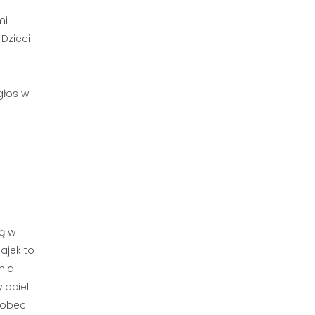
mi
 Dzieci
głos w
ą w
ajek to
nia
jaciel
wobec