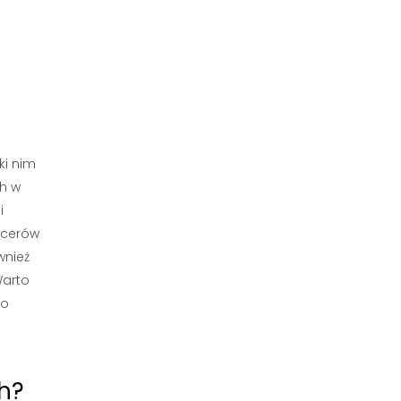
?
ki nim
ch w
i
acerów
wnież
Warto
do
ch?