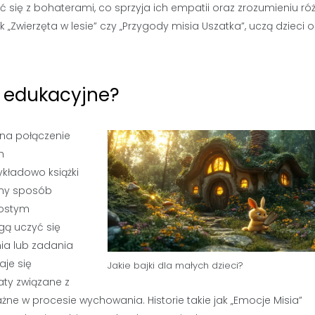
ć się z bohaterami, co sprzyja ich empatii oraz zrozumieniu ró
 „Zwierzęta w lesie” czy „Przygody misia Uszatka”, uczą dzieci o
ą edukacyjne?
 na połączenie
h
zykładowo książki
ępny sposób
rostym
ą uczyć się
ia lub zadania
aje się
Jakie bajki dla małych dzieci?
aty związane z
żne w procesie wychowania. Historie takie jak „Emocje Misia”