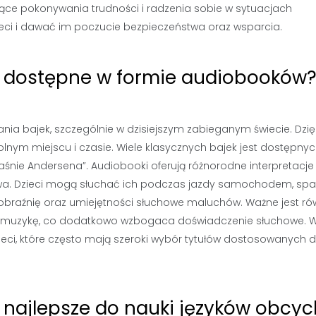
zące pokonywania trudności i radzenia sobie w sytuacjach
ieci i dawać im poczucie bezpieczeństwa oraz wsparcia.
są dostępne w formie audiobooków
nia bajek, szczególnie w dzisiejszym zabieganym świecie. Dzię
lnym miejscu i czasie. Wiele klasycznych bajek jest dostępny
aśnie Andersena”. Audiobooki oferują różnorodne interpretacje 
tkowa. Dzieci mogą słuchać ich podczas jazdy samochodem, sp
obraźnię oraz umiejętności słuchowe maluchów. Ważne jest ró
raz muzykę, co dodatkowo wzbogaca doświadczenie słuchowe. 
ieci, które często mają szeroki wybór tytułów dostosowanych 
ą najlepsze do nauki języków obcy