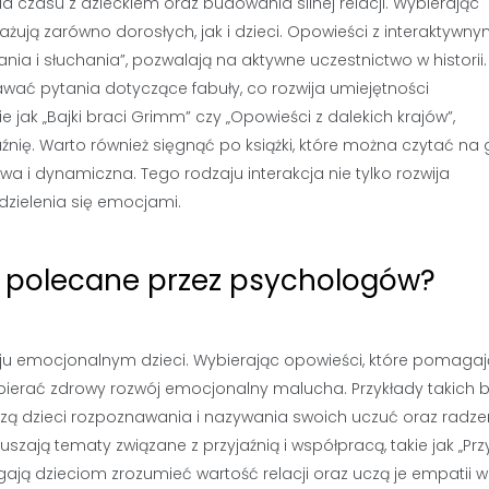
 czasu z dzieckiem oraz budowania silnej relacji. Wybierając
żują zarówno dorosłych, jak i dzieci. Opowieści z interaktywny
ania i słuchania”, pozwalają na aktywne uczestnictwo w historii.
wać pytania dotyczące fabuły, co rozwija umiejętności
e jak „Bajki braci Grimm” czy „Opowieści z dalekich krajów”,
ię. Warto również sięgnąć po książki, które można czytać na 
żywa i dynamiczna. Tego rodzaju interakcja nie tylko rozwija
 dzielenia się emocjami.
są polecane przez psychologów?
ju emocjonalnym dzieci. Wybierając opowieści, które pomagaj
pierać zdrowy rozwój emocjonalny malucha. Przykłady takich b
 uczą dzieci rozpoznawania i nazywania swoich uczuć oraz radze
uszają tematy związane z przyjaźnią i współpracą, takie jak „Przy
ją dzieciom zrozumieć wartość relacji oraz uczą je empatii 