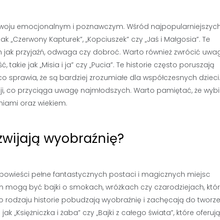
rozwoju emocjonalnym i poznawczym. Wśród najpopularniejszyc
 jak „Czerwony Kapturek”, „Kopciuszek” czy „Jaś i Małgosia”. Te
ich jak przyjaźń, odwaga czy dobroć. Warto również zwrócić uwa
takie jak „Misia i ja” czy „Pucia”. Te historie często poruszają
co sprawia, że są bardziej zrozumiałe dla współczesnych dzieci
ji, co przyciąga uwagę najmłodszych. Warto pamiętać, że wybi
aniami oraz wiekiem.
ozwijają wyobraźnię?
 Opowieści pełne fantastycznych postaci i magicznych miejsc
m mogą być bajki o smokach, wróżkach czy czarodziejach, któ
o rodzaju historie pobudzają wyobraźnię i zachęcają do tworz
k „Księżniczka i żaba” czy „Bajki z całego świata”, które oferują