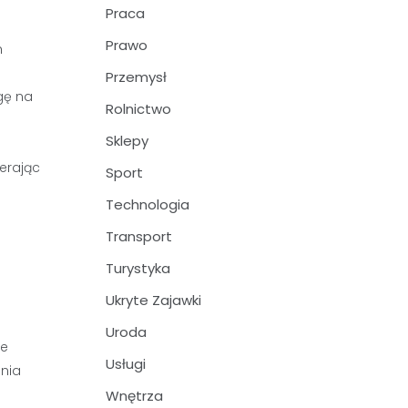
Praca
Prawo
h
Przemysł
gę na
Rolnictwo
Sklepy
.
erając
Sport
Technologia
Transport
Turystyka
Ukryte Zajawki
Uroda
re
Usługi
enia
Wnętrza