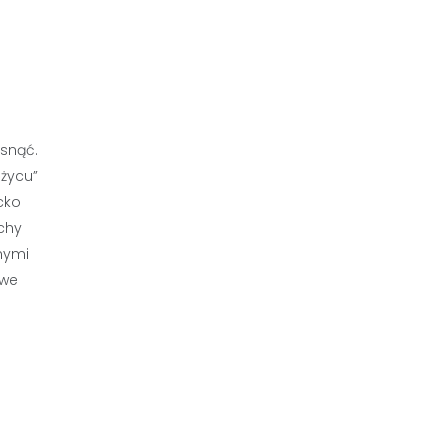
snąć.
ężycu”
cko
chy
nymi
owe