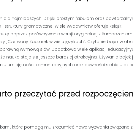
h dla najmłodszych. Dzięki prostym fabułom oraz powtarzaln
i struktury gramatyczne. Wiele wydawnictw oferuje książki
naukę poprzez porównywanie wersji oryginalnej z tłumaczeniem
i” czy „Czerwony Kapturek w wielu językach”. Czytanie bajek w o
 poprawną wymową słów. Dodatkowo wiele aplikacji edukacyjny
 że nauka staje się jeszcze bardziej atrakcyjna. Używanie bajek 
aniu umiejętności komunikacyjnych oraz pewności siebie u dzie
warto przeczytać przed rozpoczęcie
ajkami, które pomogą mu zrozumieć nowe wyzwania związane z