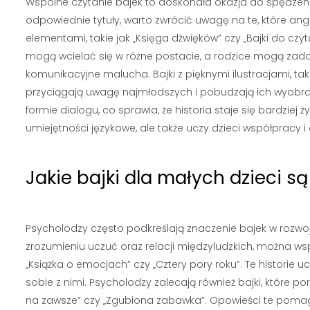
Wspólne czytanie bajek to doskonała okazja do spędzenia
odpowiednie tytuły, warto zwrócić uwagę na te, które anga
elementami, takie jak „Księga dźwięków” czy „Bajki do czyt
mogą wcielać się w różne postacie, a rodzice mogą zada
komunikacyjne malucha. Bajki z pięknymi ilustracjami, taki
przyciągają uwagę najmłodszych i pobudzają ich wyobraźn
formie dialogu, co sprawia, że historia staje się bardziej 
umiejętności językowe, ale także uczy dzieci współpracy i
Jakie bajki dla małych dzieci 
Psycholodzy często podkreślają znaczenie bajek w rozwo
zrozumieniu uczuć oraz relacji międzyludzkich, można ws
„Książka o emocjach” czy „Cztery pory roku”. Te historie
sobie z nimi. Psycholodzy zalecają również bajki, które por
na zawsze” czy „Zgubiona zabawka”. Opowieści te pomaga