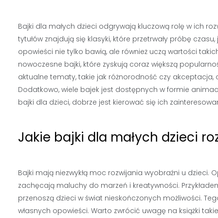
Bajki dla małych dzieci odgrywają kluczową rolę w ich 
tytułów znajdują się klasyki, które przetrwały próbę czasu,
opowieści nie tylko bawią, ale również uczą wartości tak
nowoczesne bajki, które zyskują coraz większą popularność, 
aktualne tematy, takie jak różnorodność czy akceptacja, 
Dodatkowo, wiele bajek jest dostępnych w formie animac
bajki dla dzieci, dobrze jest kierować się ich zainteresow
Jakie bajki dla małych dzieci r
Bajki mają niezwykłą moc rozwijania wyobraźni u dzieci.
zachęcają maluchy do marzeń i kreatywności. Przykłade
przenoszą dzieci w świat nieskończonych możliwości. Teg
własnych opowieści. Warto zwrócić uwagę na książki takie ja