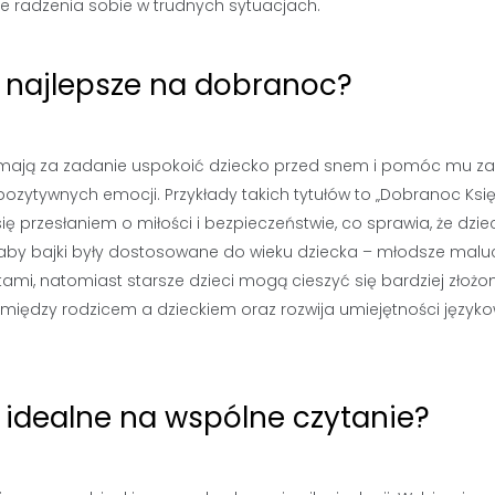
e radzenia sobie w trudnych sytuacjach.
są najlepsze na dobranoc?
e mają za zadanie uspokoić dziecko przed snem i pomóc mu za
i pozytywnych emocji. Przykłady takich tytułów to „Dobranoc Ksi
się przesłaniem o miłości i bezpieczeństwie, co sprawia, że dzie
, aby bajki były dostosowane do wieku dziecka – młodsze malu
mi, natomiast starsze dzieci mogą cieszyć się bardziej złożo
 między rodzicem a dzieckiem oraz rozwija umiejętności język
ą idealne na wspólne czytanie?