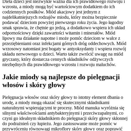
Dieta dzieci jest niezwykle ważna dla ich prawidłowego rozwoju i
wzrostu, a miody mogą być wartościowym dodatkiem do ich
codziennych posiłków. Miód akacjowy jest jednym z
najdelikatniejszych rodzajów miodu, który można bezpiecznie
podawać dzieciom powyżej pierwszego roku życia. Jego łagodny
smak sprawia, że chętnie go jedzą, a dodatkowo wspiera ich układ
odpornościowy dzięki zawartości witamin i minerałów. Miód
lipowy ma działanie napotne i może pomóc dzieciom w walce z
przeziębieniami oraz infekcjami górnych dróg oddechowych. Miód
wrzosowy natomiast jest bogaty w antyoksydanty i wspiera rozwój
układu nerwowego u dzieci. Warto także zwrócić uwagę na miód
gryczany, który dostarcza cennych składników odżywczych
niezbędnych dla prawidłowego wzrostu i rozwoju maluchów.
Jakie miody są najlepsze do pielęgnacji
włosów i skóry głowy
Pielęgnacja włosów oraz skóry głowy to istotny element dbania o
urodę, a miody mogą okazać się skutecznymi składnikami
naturalnymi wspierającymi te procesy. Miód manuka wyróżnia się
silnymi właściwościami antybakteryjnymi i przeciwzapalnymi, co
czyni go idealnym składnikiem do pielęgnacji skóry głowy skłonnej
do podrażnień czy łupieżu. Jego zastosowanie może pomóc w
przywróceniu równowagi mikroflory skóry głowy oraz poprawić