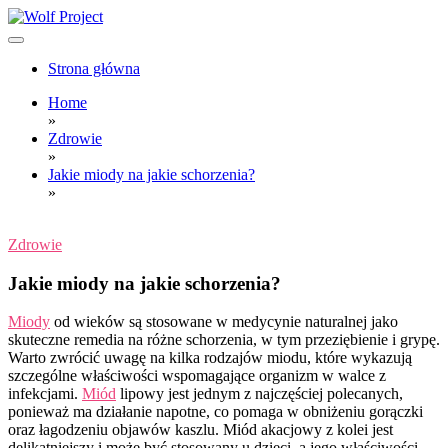
Skip
to
content
Wolf Project
Strona główna
Home
»
Zdrowie
»
Jakie miody na jakie schorzenia?
»
Zdrowie
Jakie miody na jakie schorzenia?
Miody
od wieków są stosowane w medycynie naturalnej jako
skuteczne remedia na różne schorzenia, w tym przeziębienie i grypę.
Warto zwrócić uwagę na kilka rodzajów miodu, które wykazują
szczególne właściwości wspomagające organizm w walce z
infekcjami.
Miód
lipowy jest jednym z najczęściej polecanych,
ponieważ ma działanie napotne, co pomaga w obniżeniu gorączki
oraz łagodzeniu objawów kaszlu. Miód akacjowy z kolei jest
delikatniejszy i może być stosowany u dzieci, a jego właściwości