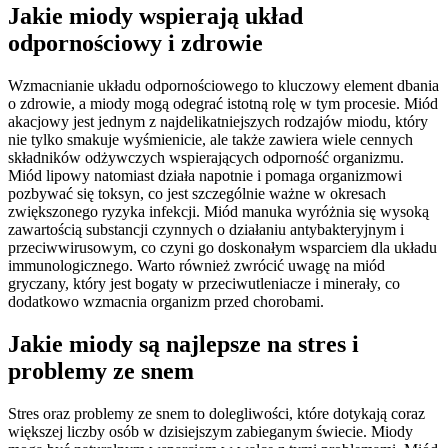
Jakie miody wspierają układ
odpornościowy i zdrowie
Wzmacnianie układu odpornościowego to kluczowy element dbania
o zdrowie, a miody mogą odegrać istotną rolę w tym procesie. Miód
akacjowy jest jednym z najdelikatniejszych rodzajów miodu, który
nie tylko smakuje wyśmienicie, ale także zawiera wiele cennych
składników odżywczych wspierających odporność organizmu.
Miód lipowy natomiast działa napotnie i pomaga organizmowi
pozbywać się toksyn, co jest szczególnie ważne w okresach
zwiększonego ryzyka infekcji. Miód manuka wyróżnia się wysoką
zawartością substancji czynnych o działaniu antybakteryjnym i
przeciwwirusowym, co czyni go doskonałym wsparciem dla układu
immunologicznego. Warto również zwrócić uwagę na miód
gryczany, który jest bogaty w przeciwutleniacze i minerały, co
dodatkowo wzmacnia organizm przed chorobami.
Jakie miody są najlepsze na stres i
problemy ze snem
Stres oraz problemy ze snem to dolegliwości, które dotykają coraz
większej liczby osób w dzisiejszym zabieganym świecie. Miody