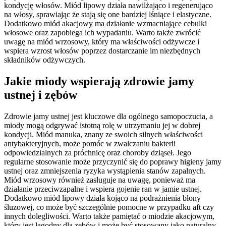
kondycję włosów. Miód lipowy działa nawilżająco i regenerująco
na włosy, sprawiając że stają się one bardziej lśniące i elastyczne.
Dodatkowo miód akacjowy ma działanie wzmacniające cebulki
włosowe oraz zapobiega ich wypadaniu. Warto także zwrócić
uwagę na miód wrzosowy, który ma właściwości odżywcze i
wspiera wzrost włosów poprzez dostarczanie im niezbędnych
składników odżywczych.
Jakie miody wspierają zdrowie jamy
ustnej i zębów
Zdrowie jamy ustnej jest kluczowe dla ogólnego samopoczucia, a
miody mogą odgrywać istotną rolę w utrzymaniu jej w dobrej
kondycji. Miód manuka, znany ze swoich silnych właściwości
antybakteryjnych, może pomóc w zwalczaniu bakterii
odpowiedzialnych za próchnicę oraz choroby dziąseł. Jego
regularne stosowanie może przyczynić się do poprawy higieny jamy
ustnej oraz zmniejszenia ryzyka wystąpienia stanów zapalnych.
Miód wrzosowy również zasługuje na uwagę, ponieważ ma
działanie przeciwzapalne i wspiera gojenie ran w jamie ustnej.
Dodatkowo miód lipowy działa kojąco na podrażnienia błony
śluzowej, co może być szczególnie pomocne w przypadku aft czy
innych dolegliwości. Warto także pamiętać o miodzie akacjowym,
który jest łagodny dla zębów i może być stosowany jako naturalny