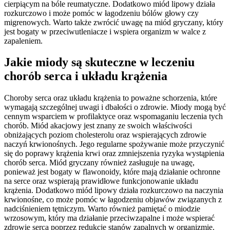
cierpiącym na bóle reumatyczne. Dodatkowo miód lipowy działa
rozkurczowo i może pomóc w łagodzeniu bólów głowy czy
migrenowych. Warto także zwrócić uwagę na miód gryczany, który
jest bogaty w przeciwutleniacze i wspiera organizm w walce z
zapaleniem.
Jakie miody są skuteczne w leczeniu
chorób serca i układu krążenia
Choroby serca oraz układu krążenia to poważne schorzenia, które
wymagają szczególnej uwagi i dbałości o zdrowie. Miody mogą być
cennym wsparciem w profilaktyce oraz wspomaganiu leczenia tych
chorób. Miód akacjowy jest znany ze swoich właściwości
obniżających poziom cholesterolu oraz wspierających zdrowie
naczyń krwionośnych. Jego regularne spożywanie może przyczynić
się do poprawy krążenia krwi oraz zmniejszenia ryzyka wystąpienia
chorób serca. Miód gryczany również zasługuje na uwagę,
ponieważ jest bogaty w flawonoidy, które mają działanie ochronne
na serce oraz wspierają prawidłowe funkcjonowanie układu
krążenia. Dodatkowo miód lipowy działa rozkurczowo na naczynia
krwionośne, co może pomóc w łagodzeniu objawów związanych z
nadciśnieniem tętniczym. Warto również pamiętać o miodzie
wrzosowym, który ma działanie przeciwzapalne i może wspierać
zdrowie serca poprzez redukcję stanów zapalnych w organizmie.