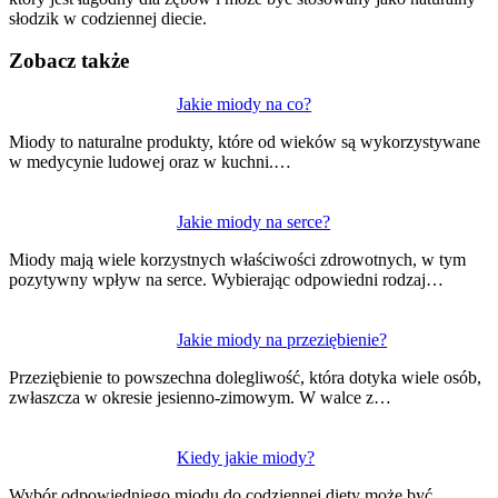
słodzik w codziennej diecie.
Zobacz także
Nawigacja
Jakie miody na co?
wpisu
Miody to naturalne produkty, które od wieków są wykorzystywane
w medycynie ludowej oraz w kuchni.…
Jakie miody na serce?
Miody mają wiele korzystnych właściwości zdrowotnych, w tym
pozytywny wpływ na serce. Wybierając odpowiedni rodzaj…
Jakie miody na przeziębienie?
Przeziębienie to powszechna dolegliwość, która dotyka wiele osób,
zwłaszcza w okresie jesienno-zimowym. W walce z…
Kiedy jakie miody?
Wybór odpowiedniego miodu do codziennej diety może być