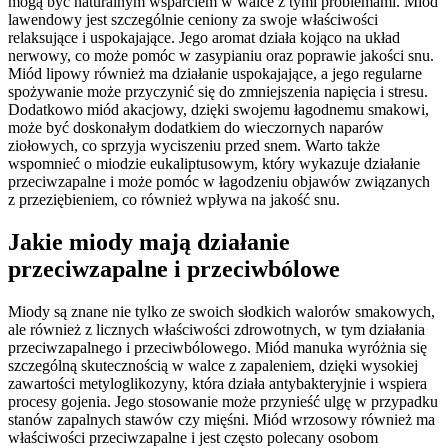
mogą być naturalnym wsparciem w walce z tymi problemami. Miód
lawendowy jest szczególnie ceniony za swoje właściwości
relaksujące i uspokajające. Jego aromat działa kojąco na układ
nerwowy, co może pomóc w zasypianiu oraz poprawie jakości snu.
Miód lipowy również ma działanie uspokajające, a jego regularne
spożywanie może przyczynić się do zmniejszenia napięcia i stresu.
Dodatkowo miód akacjowy, dzięki swojemu łagodnemu smakowi,
może być doskonałym dodatkiem do wieczornych naparów
ziołowych, co sprzyja wyciszeniu przed snem. Warto także
wspomnieć o miodzie eukaliptusowym, który wykazuje działanie
przeciwzapalne i może pomóc w łagodzeniu objawów związanych
z przeziębieniem, co również wpływa na jakość snu.
Jakie miody mają działanie
przeciwzapalne i przeciwbólowe
Miody są znane nie tylko ze swoich słodkich walorów smakowych,
ale również z licznych właściwości zdrowotnych, w tym działania
przeciwzapalnego i przeciwbólowego. Miód manuka wyróżnia się
szczególną skutecznością w walce z zapaleniem, dzięki wysokiej
zawartości metyloglikozyny, która działa antybakteryjnie i wspiera
procesy gojenia. Jego stosowanie może przynieść ulgę w przypadku
stanów zapalnych stawów czy mięśni. Miód wrzosowy również ma
właściwości przeciwzapalne i jest często polecany osobom