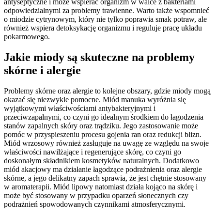
antyseptyczne i może wspierać organizm w walce z bakteriami
odpowiedzialnymi za problemy trawienne. Warto także wspomnieć
o miodzie cytrynowym, który nie tylko poprawia smak potraw, ale
również wspiera detoksykację organizmu i reguluje pracę układu
pokarmowego.
Jakie miody są skuteczne na problemy
skórne i alergie
Problemy skórne oraz alergie to kolejne obszary, gdzie miody mogą
okazać się niezwykle pomocne. Miód manuka wyróżnia się
wyjątkowymi właściwościami antybakteryjnymi i
przeciwzapalnymi, co czyni go idealnym środkiem do łagodzenia
stanów zapalnych skóry oraz trądziku. Jego zastosowanie może
pomóc w przyspieszeniu procesu gojenia ran oraz redukcji blizn.
Miód wrzosowy również zasługuje na uwagę ze względu na swoje
właściwości nawilżające i regenerujące skórę, co czyni go
doskonałym składnikiem kosmetyków naturalnych. Dodatkowo
miód akacjowy ma działanie łagodzące podrażnienia oraz alergie
skórne, a jego delikatny zapach sprawia, że jest chętnie stosowany
w aromaterapii. Miód lipowy natomiast działa kojąco na skórę i
może być stosowany w przypadku oparzeń słonecznych czy
podrażnień spowodowanych czynnikami atmosferycznymi.