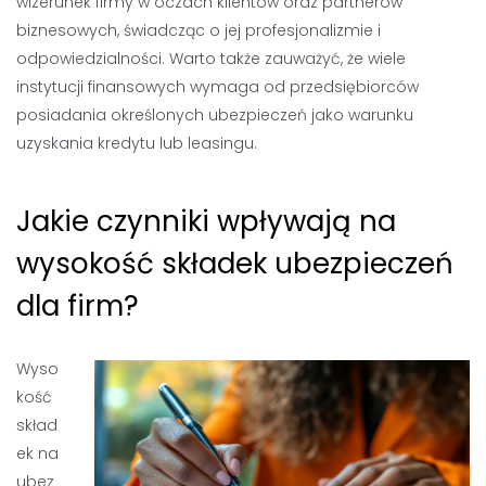
wizerunek firmy w oczach klientów oraz partnerów
biznesowych, świadcząc o jej profesjonalizmie i
odpowiedzialności. Warto także zauważyć, że wiele
instytucji finansowych wymaga od przedsiębiorców
posiadania określonych ubezpieczeń jako warunku
uzyskania kredytu lub leasingu.
Jakie czynniki wpływają na
wysokość składek ubezpieczeń
dla firm?
Wyso
kość
skład
ek na
ubez