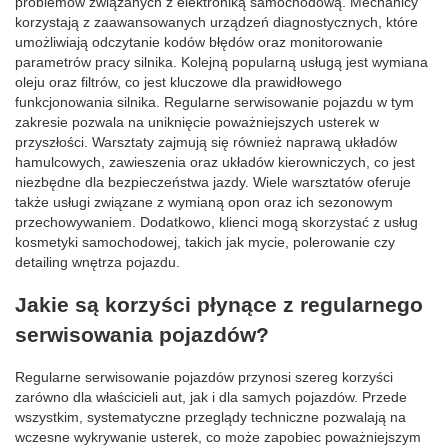
problemów związanych z elektroniką samochodową. Mechanicy
korzystają z zaawansowanych urządzeń diagnostycznych, które
umożliwiają odczytanie kodów błędów oraz monitorowanie
parametrów pracy silnika. Kolejną popularną usługą jest wymiana
oleju oraz filtrów, co jest kluczowe dla prawidłowego
funkcjonowania silnika. Regularne serwisowanie pojazdu w tym
zakresie pozwala na uniknięcie poważniejszych usterek w
przyszłości. Warsztaty zajmują się również naprawą układów
hamulcowych, zawieszenia oraz układów kierowniczych, co jest
niezbędne dla bezpieczeństwa jazdy. Wiele warsztatów oferuje
także usługi związane z wymianą opon oraz ich sezonowym
przechowywaniem. Dodatkowo, klienci mogą skorzystać z usług
kosmetyki samochodowej, takich jak mycie, polerowanie czy
detailing wnętrza pojazdu.
Jakie są korzyści płynące z regularnego
serwisowania pojazdów?
Regularne serwisowanie pojazdów przynosi szereg korzyści
zarówno dla właścicieli aut, jak i dla samych pojazdów. Przede
wszystkim, systematyczne przeglądy techniczne pozwalają na
wczesne wykrywanie usterek, co może zapobiec poważniejszym