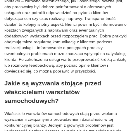
kontaktu – zarówno telefonicznego, jak i osobistego. Ważne jest,
aby pracownicy byli dobrze poinformowani o oferowanych
usługach oraz potrafili odpowiedzieć na pytania klientów
dotyczące cen czy czas realizacji naprawy. Transparentność
działań to kolejny istotny aspekt; klienci powinni być informowani o
kosztach związanych z naprawami oraz ewentualnych
dodatkowych wydatkach przed rozpoczęciem prac. Dobre praktyki
obejmują także regularną komunikację z klientem podczas
realizacji usługi – informowanie o postępach prac czy
ewentualnych problemach może znacząco wpłynąć na satysfakcję
klienta. Po zakończeniu usługi warto przeprowadzić krótką ankietę
lub rozmowę feedbackową, aby poznać opinie klientów i
dowiedzieć się, co można poprawić w przyszłości.
Jakie są wyzwania stojące przed
właścicielami warsztatów
samochodowych?
Właściciele warsztatów samochodowych stają przed wieloma
wyzwaniami związanymi z prowadzeniem działalności w tej
konkurencyjnej branży. Jednym z głównych problemów jest
konieczność ciągłego dostosowywania się do zmieniających się