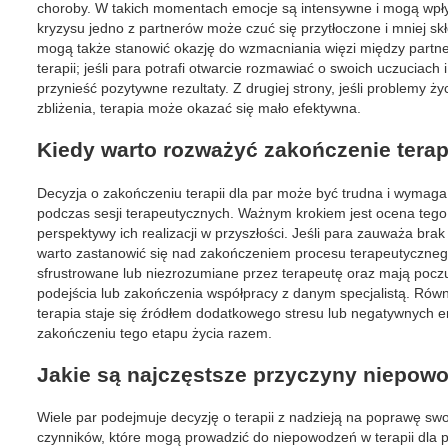
choroby. W takich momentach emocje są intensywne i mogą wpły
kryzysu jedno z partnerów może czuć się przytłoczone i mniej s
mogą także stanowić okazję do wzmacniania więzi między partn
terapii; jeśli para potrafi otwarcie rozmawiać o swoich uczuciac
przynieść pozytywne rezultaty. Z drugiej strony, jeśli problemy 
zbliżenia, terapia może okazać się mało efektywna.
Kiedy warto rozważyć zakończenie terapi
Decyzja o zakończeniu terapii dla par może być trudna i wymag
podczas sesji terapeutycznych. Ważnym krokiem jest ocena tego, c
perspektywy ich realizacji w przyszłości. Jeśli para zauważa bra
warto zastanowić się nad zakończeniem procesu terapeutycznego. K
sfrustrowane lub niezrozumiane przez terapeutę oraz mają poczu
podejścia lub zakończenia współpracy z danym specjalistą. Równ
terapia staje się źródłem dodatkowego stresu lub negatywnych e
zakończeniu tego etapu życia razem.
Jakie są najczęstsze przyczyny niepowod
Wiele par podejmuje decyzję o terapii z nadzieją na poprawę swoj
czynników, które mogą prowadzić do niepowodzeń w terapii dla p