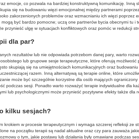
raz emocje, co pozwala na bardziej konstruktywną komunikację. Inną 
skupia się na budowaniu więzi emocjonalnej między partnerami poprzez
boko zakorzenionych problemów oraz wzmacnianiu ich więzi poprzez e
) mogą być bardzo pomocne; uczą one partnerów bycia obecnymi tu i t
e przynieść ulgę w sytuacjach konfliktowych oraz pomóc w redukcji str
pii dla par?
wanych rezultatów lub nie odpowiada potrzebom danej pary, warto rozw
 osobistego lub grupowe sesje terapeutyczne, które oferują możliwość
ęsto skupiają się na umiejętnościach komunikacyjnych oraz budowaniu
czestniczącej razem. Inną alternatywą są terapie online, które umożli
ązanie może być szczególnie korzystne dla osób mających ograniczony
ść podczas sesji. Ponadto warto rozważyć terapie indywidualne dla ka
i lub psychologicznymi może przynieść pozytywne efekty także dla rel
o kilku sesjach?
wym krokiem w procesie terapeutycznym i wymaga szczerej refleksji ze s
alone na początku terapii są nadal aktualne oraz czy para zauważa jaki
zmowy o tym, jakie postawy lub działania były omawiane podczas sesji