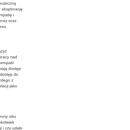
skuteczną
 eksplorację
mpatię i
eraz oraz
esu.
ażyć
 pracy nad
 empatii
wiają dostęp
 dostęp do
żdego z
acji jako
trony obu
ekolwiek
 i czy udało