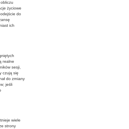
obliczu
acje życiowe
odejście do
szansę
iast ich
gniętych
ą realne
ników sesji,
y czują się
gnał do zmiany
; jeśli
o
tnieje wiele
ze strony