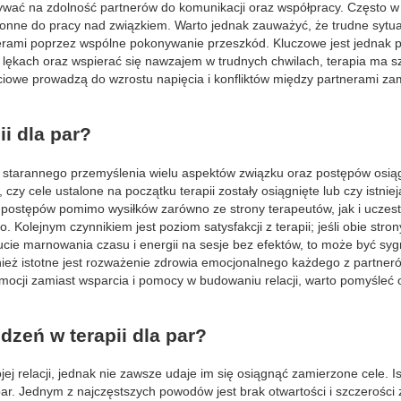
wać na zdolność partnerów do komunikacji oraz współpracy. Często w 
kłonne do pracy nad związkiem. Warto jednak zauważyć, że trudne sytu
erami poprzez wspólne pokonywanie przeszkód. Kluczowe jest jednak p
h i lękach oraz wspierać się nawzajem w trudnych chwilach, terapia ma 
życiowe prowadzą do wzrostu napięcia i konfliktów między partnerami zam
i dla par?
a starannego przemyślenia wielu aspektów związku oraz postępów osią
zy cele ustalone na początku terapii zostały osiągnięte lub czy istniej
k postępów pomimo wysiłków zarówno ze strony terapeutów, jak i uczest
olejnym czynnikiem jest poziom satysfakcji z terapii; jeśli obie stron
cie marnowania czasu i energii na sesje bez efektów, to może być sy
ież istotne jest rozważenie zdrowia emocjonalnego każdego z partnerów
mocji zamiast wsparcia i pomocy w budowaniu relacji, warto pomyśleć 
zeń w terapii dla par?
ej relacji, jednak nie zawsze udaje im się osiągnąć zamierzone cele. Is
ar. Jednym z najczęstszych powodów jest brak otwartości i szczerości 