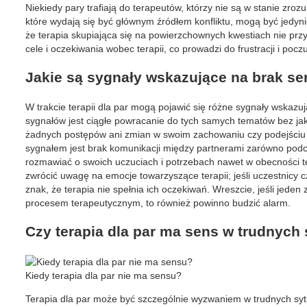
Niekiedy pary trafiają do terapeutów, którzy nie są w stanie zroz
które wydają się być głównym źródłem konfliktu, mogą być jedy
że terapia skupiająca się na powierzchownych kwestiach nie prz
cele i oczekiwania wobec terapii, co prowadzi do frustracji i pocz
Jakie są sygnały wskazujące na brak sen
W trakcie terapii dla par mogą pojawić się różne sygnały wskazu
sygnałów jest ciągłe powracanie do tych samych tematów bez jaki
żadnych postępów ani zmian w swoim zachowaniu czy podejściu d
sygnałem jest brak komunikacji między partnerami zarówno podczas
rozmawiać o swoich uczuciach i potrzebach nawet w obecności t
zwrócić uwagę na emocje towarzyszące terapii; jeśli uczestnicy cz
znak, że terapia nie spełnia ich oczekiwań. Wreszcie, jeśli jed
procesem terapeutycznym, to również powinno budzić alarm.
Czy terapia dla par ma sens w trudnych
Kiedy terapia dla par nie ma sensu?
Terapia dla par może być szczególnie wyzwaniem w trudnych sytu