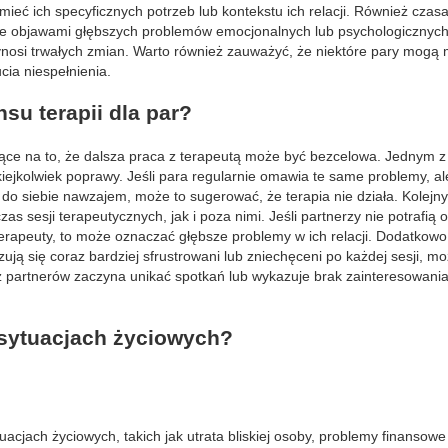
umieć ich specyficznych potrzeb lub kontekstu ich relacji. Również czas
nie objawami głębszych problemów emocjonalnych lub psychologicznych
ynosi trwałych zmian. Warto również zauważyć, że niektóre pary mogą 
ucia niespełnienia.
su terapii dla par?
jące na to, że dalsza praca z terapeutą może być bezcelowa. Jednym z 
ejkolwiek poprawy. Jeśli para regularnie omawia te same problemy, ale
o siebie nawzajem, może to sugerować, że terapia nie działa. Kolejn
 sesji terapeutycznych, jak i poza nimi. Jeśli partnerzy nie potrafią 
erapeuty, to może oznaczać głębsze problemy w ich relacji. Dodatkowo
ują się coraz bardziej sfrustrowani lub zniechęceni po każdej sesji, mo
en z partnerów zaczyna unikać spotkań lub wykazuje brak zainteresowani
 sytuacjach życiowych?
acjach życiowych, takich jak utrata bliskiej osoby, problemy finansow