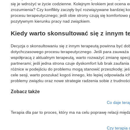
się je wdrożyć w życie codzienne. Kolejnym krokiem jest ocena e
zrozumienia? Czy konflikty zaczęły być rozwiązywane bardziej k
procesu terapeutycznego; jeśli obie strony czują się komfortowo 
pozytywnym kierunku pracy nad związkiem.
Kiedy warto skonsultować się z innym t
Decyzja o skonsultowaniu się z innym terapeutą powinna być do
dotychczasowego procesu terapeutycznego. Jeśli para zauważa b
współpracą z aktualnym terapeutą, warto rozważyć zmianę specja
partnerami; jeśli jedna strona czuje dyskomfort lub brak zaufan
różnice w podejściu do problemu mogą stanowić przeszkodę; jeśl
cele sesji, warto poszukać kogoś innego, kto lepiej odpowiada 
problemy związku oraz nowe strategie radzenia sobie z trudnośc
Zobacz także
Co daje tera
Terapia dla par to proces, który ma na celu poprawę relacji mi
Czy terapia