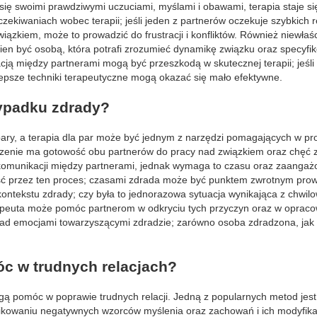
 się swoimi prawdziwymi uczuciami, myślami i obawami, terapia staje si
zekiwaniach wobec terapii; jeśli jeden z partnerów oczekuje szybkich r
 związkiem, może to prowadzić do frustracji i konfliktów. Również niewła
ien być osobą, która potrafi zrozumieć dynamikę związku oraz specyfi
cją między partnerami mogą być przeszkodą w skutecznej terapii; jeśli
jlepsze techniki terapeutyczne mogą okazać się mało efektywne.
zypadku zdrady?
 pary, a terapia dla par może być jednym z narzędzi pomagających w pr
zenie ma gotowość obu partnerów do pracy nad związkiem oraz chęć 
komunikacji między partnerami, jednak wymaga to czasu oraz zaanga
zejść przez ten proces; czasami zdrada może być punktem zwrotnym pr
kontekstu zdrady; czy była to jednorazowa sytuacja wynikająca z chwil
rapeuta może pomóc partnerom w odkryciu tych przyczyn oraz w oprac
 nad emocjami towarzyszącymi zdradzie; zarówno osoba zdradzona, jak 
óc w trudnych relacjach?
mogą pomóc w poprawie trudnych relacji. Jedną z popularnych metod jest
ikowaniu negatywnych wzorców myślenia oraz zachowań i ich modyfikacj