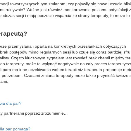
mocji towarzyszących tym zmianom; czy pojawiły się nowe uczucia blisk
onstruktywnie? Ważne jest również monitorowanie poziomu satysfakcji
podczas sesji i mają poczucie wsparcia ze strony terapeuty, to może to
erapeutą?
brze przemyślana i oparta na konkretnych przesłankach dotyczących
rak postępów mimo regularnych sesji lub czuje się coraz bardziej sfr
listy. Często kluczowym sygnałem jest również brak chemii między te
ia do terapeuty, może to wpłynąć negatywnie na cały proces terapeutyc
i para ma inne oczekiwania wobec terapii niż terapeuta proponuje met
ich potrzebom. Czasami zmiana terapeuty może także przynieść świeże 
iami.
pia dla par?
ędzy partnerami poprzez zrozumienie…
 dla par pomaga?