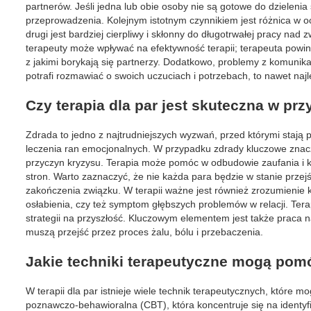
partnerów. Jeśli jedna lub obie osoby nie są gotowe do dzielenia
przeprowadzenia. Kolejnym istotnym czynnikiem jest różnica w oc
drugi jest bardziej cierpliwy i skłonny do długotrwałej pracy nad
terapeuty może wpływać na efektywność terapii; terapeuta powin
z jakimi borykają się partnerzy. Dodatkowo, problemy z komunika
potrafi rozmawiać o swoich uczuciach i potrzebach, to nawet na
Czy terapia dla par jest skuteczna w pr
Zdrada to jedno z najtrudniejszych wyzwań, przed którymi stają
leczenia ran emocjonalnych. W przypadku zdrady kluczowe znac
przyczyn kryzysu. Terapia może pomóc w odbudowie zaufania i 
stron. Warto zaznaczyć, że nie każda para będzie w stanie pr
zakończenia związku. W terapii ważne jest również zrozumienie 
osłabienia, czy też symptom głębszych problemów w relacji. Te
strategii na przyszłość. Kluczowym elementem jest także praca
muszą przejść przez proces żalu, bólu i przebaczenia.
Jakie techniki terapeutyczne mogą pom
W terapii dla par istnieje wiele technik terapeutycznych, które 
poznawczo-behawioralna (CBT), która koncentruje się na identyf