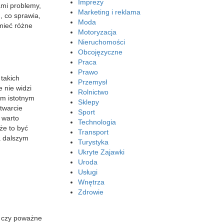
Imprezy
ami problemy,
Marketing i reklama
, co sprawia,
Moda
mieć różne
Motoryzacja
Nieruchomości
Obcojęzyczne
Praca
Prawo
takich
Przemysł
 nie widzi
Rolnictwo
ym istotnym
Sklepy
otwarcie
Sport
 warto
Technologia
że to być
Transport
a dalszym
Turystyka
Ukryte Zajawki
Uroda
Usługi
Wnętrza
Zdrowie
e czy poważne