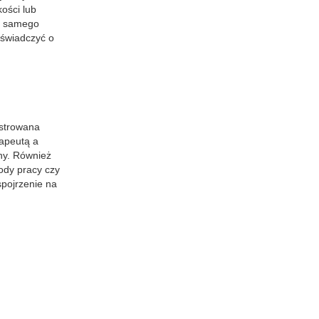
ości lub
 z samego
 świadczyć o
ustrowana
rapeutą a
zny. Również
ody pracy czy
spojrzenie na