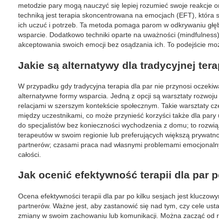
metodzie pary mogą nauczyć się lepiej rozumieć swoje reakcje o
techniką jest terapia skoncentrowana na emocjach (EFT), która 
ich uczuć i potrzeb. Ta metoda pomaga parom w odkrywaniu głę
wsparcie. Dodatkowo techniki oparte na uważności (mindfulness
akceptowania swoich emocji bez osądzania ich. To podejście moż
Jakie są alternatywy dla tradycyjnej tera
W przypadku gdy tradycyjna terapia dla par nie przynosi oczeki
alternatywne formy wsparcia. Jedną z opcji są warsztaty rozwoju
relacjami w szerszym kontekście społecznym. Takie warsztaty cz
między uczestnikami, co może przynieść korzyści także dla pary u
do specjalistów bez konieczności wychodzenia z domu; to rozwi
terapeutów w swoim regionie lub preferujących większą prywatno
partnerów; czasami praca nad własnymi problemami emocjonalnym
całości.
Jak ocenić efektywność terapii dla par p
Ocena efektywności terapii dla par po kilku sesjach jest kluczo
partnerów. Ważne jest, aby zastanowić się nad tym, czy cele ust
zmiany w swoim zachowaniu lub komunikacji. Można zacząć od ro