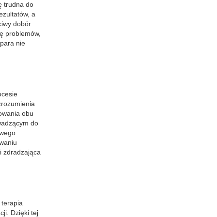
ę trudna do
ezultatów, a
ściwy dobór
kę problemów,
 para nie
ocesie
zrozumienia
żowania obu
owadzącym do
owego
owaniu
i zdradzająca
 terapia
i. Dzięki tej