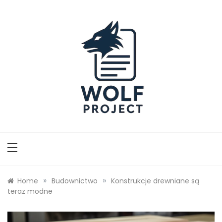
Skip
to
content
Wolf Project
»
»
Home
Budownictwo
Konstrukcje drewniane są
teraz modne