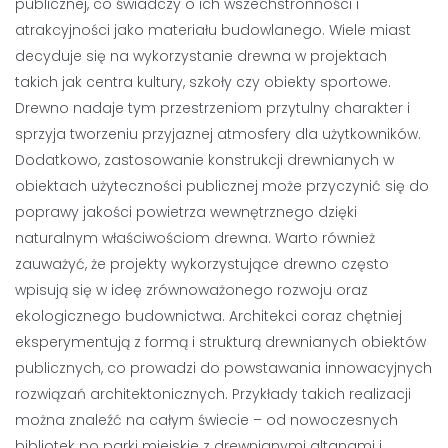
publicznej, co świadczy o ich wszechstronności i
atrakcyjności jako materiału budowlanego. Wiele miast
decyduje się na wykorzystanie drewna w projektach
takich jak centra kultury, szkoły czy obiekty sportowe.
Drewno nadaje tym przestrzeniom przytulny charakter i
sprzyja tworzeniu przyjaznej atmosfery dla użytkowników.
Dodatkowo, zastosowanie konstrukcji drewnianych w
obiektach użyteczności publicznej może przyczynić się do
poprawy jakości powietrza wewnętrznego dzięki
naturalnym właściwościom drewna. Warto również
zauważyć, że projekty wykorzystujące drewno często
wpisują się w ideę zrównoważonego rozwoju oraz
ekologicznego budownictwa. Architekci coraz chętniej
eksperymentują z formą i strukturą drewnianych obiektów
publicznych, co prowadzi do powstawania innowacyjnych
rozwiązań architektonicznych. Przykłady takich realizacji
można znaleźć na całym świecie – od nowoczesnych
bibliotek po parki miejskie z drewnianymi altanami i