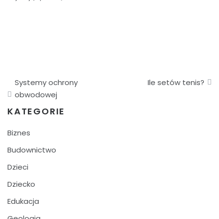
Nawigacja
Systemy ochrony
Ile setów tenis?
wpisu
obwodowej
KATEGORIE
Biznes
Budownictwo
Dzieci
Dziecko
Edukacja
Geologia