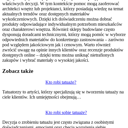
właściwych decyzji. W tym kontekście pomoc mogą zaoferować
architekci wnętrz lub projektanci, którzy posiadają wiedzę na temat
aktualnych trendów oraz dostępnych materiałów
wykończeniowych. Dzięki ich doświadczeniu można dobrać
produkty odpowiadające indywidualnym potrzebom mieszkańców
oraz charakterowi wnętrza. Również sklepy budowlane często
dysponują doradcami technicznymi, którzy mogą pomóc w wyborze
odpowiednich materiałów do konkretnego zastosowania – zarówno
pod względem jakościowym jak i cenowym. Warto również
zwrócić uwagę na opinie innych klientów oraz recenzje produktów
dostępnych online – dzięki temu można uniknąć nietrafionych
zakupów i wybrać materiały o wysokiej jakości.
Zobacz także
Nawigacja
Kto robi tatuaże?
wpisu
Tatuatorzy to artyści, którzy specjalizują się w tworzeniu tatuaży na
ciele klientów. Ich umiejętności obejmują…
Kto robi sobie tatuaże?
Decyzja o zrobieniu tatuażu jest często związana z osobistymi
doświadczeniami, emocjami oraz chęcią wyrażenia siebie.…