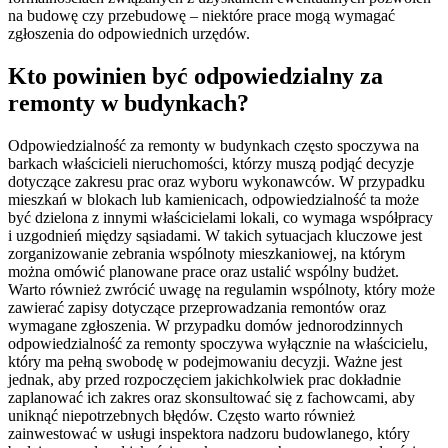
na budowę czy przebudowę – niektóre prace mogą wymagać
zgłoszenia do odpowiednich urzędów.
Kto powinien być odpowiedzialny za
remonty w budynkach?
Odpowiedzialność za remonty w budynkach często spoczywa na
barkach właścicieli nieruchomości, którzy muszą podjąć decyzje
dotyczące zakresu prac oraz wyboru wykonawców. W przypadku
mieszkań w blokach lub kamienicach, odpowiedzialność ta może
być dzielona z innymi właścicielami lokali, co wymaga współpracy
i uzgodnień między sąsiadami. W takich sytuacjach kluczowe jest
zorganizowanie zebrania wspólnoty mieszkaniowej, na którym
można omówić planowane prace oraz ustalić wspólny budżet.
Warto również zwrócić uwagę na regulamin wspólnoty, który może
zawierać zapisy dotyczące przeprowadzania remontów oraz
wymagane zgłoszenia. W przypadku domów jednorodzinnych
odpowiedzialność za remonty spoczywa wyłącznie na właścicielu,
który ma pełną swobodę w podejmowaniu decyzji. Ważne jest
jednak, aby przed rozpoczęciem jakichkolwiek prac dokładnie
zaplanować ich zakres oraz skonsultować się z fachowcami, aby
uniknąć niepotrzebnych błędów. Często warto również
zainwestować w usługi inspektora nadzoru budowlanego, który