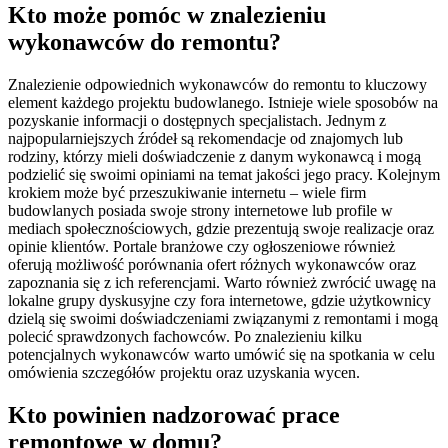
Kto może pomóc w znalezieniu
wykonawców do remontu?
Znalezienie odpowiednich wykonawców do remontu to kluczowy
element każdego projektu budowlanego. Istnieje wiele sposobów na
pozyskanie informacji o dostępnych specjalistach. Jednym z
najpopularniejszych źródeł są rekomendacje od znajomych lub
rodziny, którzy mieli doświadczenie z danym wykonawcą i mogą
podzielić się swoimi opiniami na temat jakości jego pracy. Kolejnym
krokiem może być przeszukiwanie internetu – wiele firm
budowlanych posiada swoje strony internetowe lub profile w
mediach społecznościowych, gdzie prezentują swoje realizacje oraz
opinie klientów. Portale branżowe czy ogłoszeniowe również
oferują możliwość porównania ofert różnych wykonawców oraz
zapoznania się z ich referencjami. Warto również zwrócić uwagę na
lokalne grupy dyskusyjne czy fora internetowe, gdzie użytkownicy
dzielą się swoimi doświadczeniami związanymi z remontami i mogą
polecić sprawdzonych fachowców. Po znalezieniu kilku
potencjalnych wykonawców warto umówić się na spotkania w celu
omówienia szczegółów projektu oraz uzyskania wycen.
Kto powinien nadzorować prace
remontowe w domu?