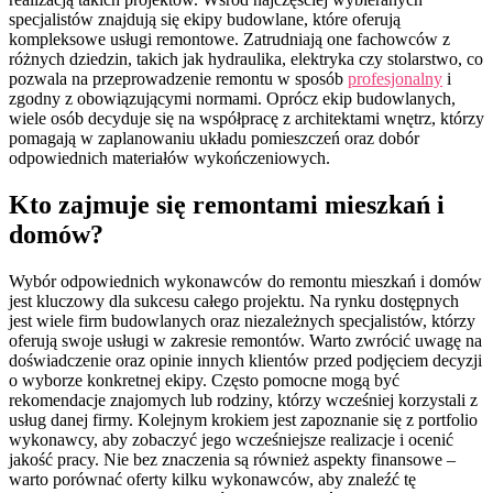
specjalistów znajdują się ekipy budowlane, które oferują
kompleksowe usługi remontowe. Zatrudniają one fachowców z
różnych dziedzin, takich jak hydraulika, elektryka czy stolarstwo, co
pozwala na przeprowadzenie remontu w sposób
profesjonalny
i
zgodny z obowiązującymi normami. Oprócz ekip budowlanych,
wiele osób decyduje się na współpracę z architektami wnętrz, którzy
pomagają w zaplanowaniu układu pomieszczeń oraz dobór
odpowiednich materiałów wykończeniowych.
Kto zajmuje się remontami mieszkań i
domów?
Wybór odpowiednich wykonawców do remontu mieszkań i domów
jest kluczowy dla sukcesu całego projektu. Na rynku dostępnych
jest wiele firm budowlanych oraz niezależnych specjalistów, którzy
oferują swoje usługi w zakresie remontów. Warto zwrócić uwagę na
doświadczenie oraz opinie innych klientów przed podjęciem decyzji
o wyborze konkretnej ekipy. Często pomocne mogą być
rekomendacje znajomych lub rodziny, którzy wcześniej korzystali z
usług danej firmy. Kolejnym krokiem jest zapoznanie się z portfolio
wykonawcy, aby zobaczyć jego wcześniejsze realizacje i ocenić
jakość pracy. Nie bez znaczenia są również aspekty finansowe –
warto porównać oferty kilku wykonawców, aby znaleźć tę