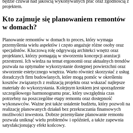
będzie czuwał nad jakością wykonywanych prac oraz zgodnością z
projektem.
Kto zajmuje się planowaniem remontów
w domach?
Planowanie remontów w domach to proces, który wymaga
przemyślenia wielu aspektów i często angażuje różne osoby oraz
specjalistów. Kluczową rolę odgrywają architekci wnętrz oraz
projektanci, którzy pomagają w stworzeniu koncepcji aranżacji
przestrzeni. Ich wiedza na temat ergonomii oraz aktualnych trendów
pozwala na optymalne wykorzystanie dostępnej powierzchni oraz
stworzenie estetycznego wnętrza. Warto również skorzystać z usług
doradczych firm budowlanych, które mogą pomóc w określeniu
kosztów związanych z realizacją projektu oraz wskazać najlepsze
materiały do wykorzystania. Kolejnym krokiem jest sporządzenie
szczegółowego harmonogramu prac, który uwzględnia czas
potrzebny na poszczególne etapy remontu oraz dostępność
wykonawców. Ważne jest także ustalenie budżetu, który pozwoli na
realizację planowanych działań bez przekraczania finansowych
możliwości inwestora. Dobrze przemyślane planowanie remontu
pozwala uniknąć wielu problemów i opóźnień, a także zapewnia
satysfakcjonujący efekt końcowy.