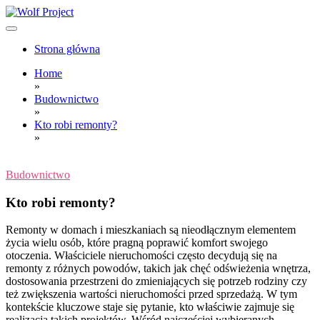
Skip
to
content
Wolf Project
Strona główna
Home
»
Budownictwo
»
Kto robi remonty?
»
Budownictwo
Kto robi remonty?
Remonty w domach i mieszkaniach są nieodłącznym elementem
życia wielu osób, które pragną poprawić komfort swojego
otoczenia. Właściciele nieruchomości często decydują się na
remonty z różnych powodów, takich jak chęć odświeżenia wnętrza,
dostosowania przestrzeni do zmieniających się potrzeb rodziny czy
też zwiększenia wartości nieruchomości przed sprzedażą. W tym
kontekście kluczowe staje się pytanie, kto właściwie zajmuje się
realizacją takich projektów. Wśród najczęściej wybieranych