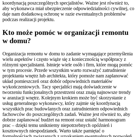
koordynacją poszczególnych specjalistów. Ważne jest również to,
aby wykonawca miał ubezpieczenie odpowiedzialności cywilnej, co
daje nam dodatkową ochronę w razie ewentualnych problemów
podczas realizacji projektu.
Kto może pomóc w organizacji remontu
w domu?
Organizacja remontu w domu to zadanie wymagające przemyślenia
wielu aspektów i często wiąże się z koniecznością współpracy z
różnymi specjalistami. Istnieje wiele osób i firm, które mogą pomóc
w tym procesie. Przede wszystkim warto rozważyć zatrudnienie
projektanta wnętrz lub architekta, który pomoże nam zaplanować
układ pomieszczeń oraz dobór odpowiednich materiałów
wykończeniowych. Tacy specjaliści mają doświadczenie w
tworzeniu funkcjonalnych przestrzeni oraz znają najnowsze trendy
w aranżacji wnętrz. Kolejnym krokiem może być skorzystanie z
usług generalnego wykonawcy, który zajmie się koordynacją
wszystkich prac budowlanych oraz zatrudnieniem odpowiednich
fachowców do poszczególnych zadań. Ważne jest również to, aby
dobrze zaplanować budżet na remont oraz ustalić harmonogram
prac – dzięki temu unikniemy niepotrzebnych opóźnień i
kosztownych niespodzianek. Warto także pamiętać o
formalnościach związanych z uzyskaniem ewentualnych pozwoleń