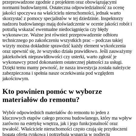
przeprowadzone zgodnie z projektem oraz obowiązującymi
normami budowlanymi. Ostateczna odpowiedzialność za ocenę
jakości spoczywa na właścicielu nieruchomości, jednak warto
skorzystać z pomocy specjalistów w tej dziedzinie. Inspektorzy
nadzoru budowlanego mają doświadczenie w ocenie jakości robót i
potrafią wskazać ewentualne niedociągnięcia czy błędy
wykonawcze. Ważne jest również przeprowadzenie odbioru
technicznego po zakończeniu wszystkich prac – podczas takiej
wizyty można dokładnie sprawdzić każdy element wykończenia
oraz upewnić się, że wszystko działa prawidłowo. Jeśli zauważymy
jakiekolwiek nieprawidłowości czy usterki, warto zgłosić je
wykonawcy przed dokonaniem ostatecznej płatności za usługi.
Dzięki temu mamy pewność, że nasza inwestycja została należycie
zabezpieczona i spełnia nasze oczekiwania pod względem
jakościowym.
Kto powinien pomóc w wyborze
materiałów do remontu?
Wybór odpowiednich materiałów do remontu to jeden z
kluczowych etapów całego procesu budowlanego, który ma wpływ
zarówno na estetykę wnętrza, jak i jego funkcjonalność oraz
trwałość. Właściciele nieruchomości często czują się przytłoczeni
bogatą ofertą rynkową i potrzebują wsparcia w podjęciu