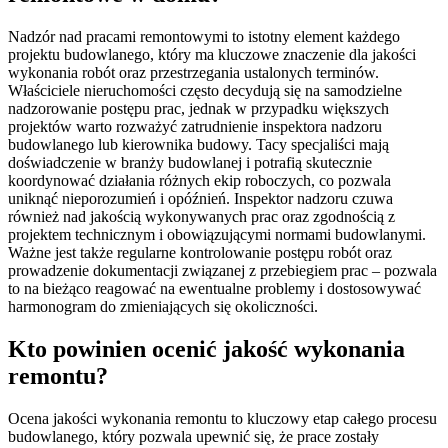
Nadzór nad pracami remontowymi to istotny element każdego
projektu budowlanego, który ma kluczowe znaczenie dla jakości
wykonania robót oraz przestrzegania ustalonych terminów.
Właściciele nieruchomości często decydują się na samodzielne
nadzorowanie postępu prac, jednak w przypadku większych
projektów warto rozważyć zatrudnienie inspektora nadzoru
budowlanego lub kierownika budowy. Tacy specjaliści mają
doświadczenie w branży budowlanej i potrafią skutecznie
koordynować działania różnych ekip roboczych, co pozwala
uniknąć nieporozumień i opóźnień. Inspektor nadzoru czuwa
również nad jakością wykonywanych prac oraz zgodnością z
projektem technicznym i obowiązującymi normami budowlanymi.
Ważne jest także regularne kontrolowanie postępu robót oraz
prowadzenie dokumentacji związanej z przebiegiem prac – pozwala
to na bieżąco reagować na ewentualne problemy i dostosowywać
harmonogram do zmieniających się okoliczności.
Kto powinien ocenić jakość wykonania
remontu?
Ocena jakości wykonania remontu to kluczowy etap całego procesu
budowlanego, który pozwala upewnić się, że prace zostały