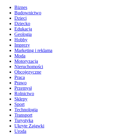
Biznes
Budownictwo
Dzieci
Dziecko
Edukacja
Geologia
Hobby
Imprezy
Marketing i reklama
Moda
Motoryzacja
Nieruchomości
Obcojęzyczne
Praca
Prawo
Przemysł
Rolnictwo
Sklepy
Sport
Technologia
Transport
Turystyka
Ukryte Zajawki
Uroda