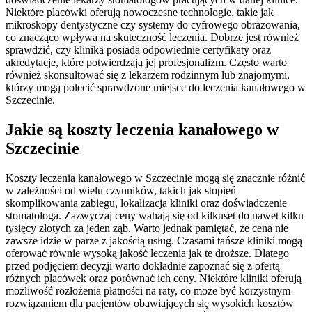
Niektóre placówki oferują nowoczesne technologie, takie jak
mikroskopy dentystyczne czy systemy do cyfrowego obrazowania,
co znacząco wpływa na skuteczność leczenia. Dobrze jest również
sprawdzić, czy klinika posiada odpowiednie certyfikaty oraz
akredytacje, które potwierdzają jej profesjonalizm. Często warto
również skonsultować się z lekarzem rodzinnym lub znajomymi,
którzy mogą polecić sprawdzone miejsce do leczenia kanałowego w
Szczecinie.
Jakie są koszty leczenia kanałowego w
Szczecinie
Koszty leczenia kanałowego w Szczecinie mogą się znacznie różnić
w zależności od wielu czynników, takich jak stopień
skomplikowania zabiegu, lokalizacja kliniki oraz doświadczenie
stomatologa. Zazwyczaj ceny wahają się od kilkuset do nawet kilku
tysięcy złotych za jeden ząb. Warto jednak pamiętać, że cena nie
zawsze idzie w parze z jakością usług. Czasami tańsze kliniki mogą
oferować równie wysoką jakość leczenia jak te droższe. Dlatego
przed podjęciem decyzji warto dokładnie zapoznać się z ofertą
różnych placówek oraz porównać ich ceny. Niektóre kliniki oferują
możliwość rozłożenia płatności na raty, co może być korzystnym
rozwiązaniem dla pacjentów obawiających się wysokich kosztów