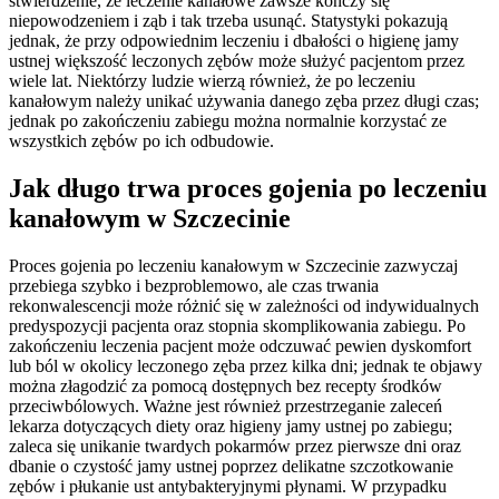
stwierdzenie, że leczenie kanałowe zawsze kończy się
niepowodzeniem i ząb i tak trzeba usunąć. Statystyki pokazują
jednak, że przy odpowiednim leczeniu i dbałości o higienę jamy
ustnej większość leczonych zębów może służyć pacjentom przez
wiele lat. Niektórzy ludzie wierzą również, że po leczeniu
kanałowym należy unikać używania danego zęba przez długi czas;
jednak po zakończeniu zabiegu można normalnie korzystać ze
wszystkich zębów po ich odbudowie.
Jak długo trwa proces gojenia po leczeniu
kanałowym w Szczecinie
Proces gojenia po leczeniu kanałowym w Szczecinie zazwyczaj
przebiega szybko i bezproblemowo, ale czas trwania
rekonwalescencji może różnić się w zależności od indywidualnych
predyspozycji pacjenta oraz stopnia skomplikowania zabiegu. Po
zakończeniu leczenia pacjent może odczuwać pewien dyskomfort
lub ból w okolicy leczonego zęba przez kilka dni; jednak te objawy
można złagodzić za pomocą dostępnych bez recepty środków
przeciwbólowych. Ważne jest również przestrzeganie zaleceń
lekarza dotyczących diety oraz higieny jamy ustnej po zabiegu;
zaleca się unikanie twardych pokarmów przez pierwsze dni oraz
dbanie o czystość jamy ustnej poprzez delikatne szczotkowanie
zębów i płukanie ust antybakteryjnymi płynami. W przypadku