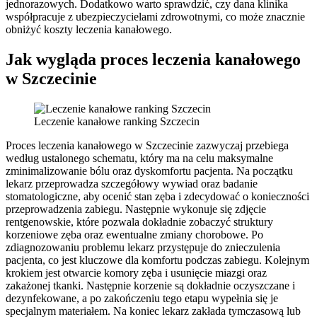
jednorazowych. Dodatkowo warto sprawdzić, czy dana klinika
współpracuje z ubezpieczycielami zdrowotnymi, co może znacznie
obniżyć koszty leczenia kanałowego.
Jak wygląda proces leczenia kanałowego
w Szczecinie
Leczenie kanałowe ranking Szczecin
Proces leczenia kanałowego w Szczecinie zazwyczaj przebiega
według ustalonego schematu, który ma na celu maksymalne
zminimalizowanie bólu oraz dyskomfortu pacjenta. Na początku
lekarz przeprowadza szczegółowy wywiad oraz badanie
stomatologiczne, aby ocenić stan zęba i zdecydować o konieczności
przeprowadzenia zabiegu. Następnie wykonuje się zdjęcie
rentgenowskie, które pozwala dokładnie zobaczyć struktury
korzeniowe zęba oraz ewentualne zmiany chorobowe. Po
zdiagnozowaniu problemu lekarz przystępuje do znieczulenia
pacjenta, co jest kluczowe dla komfortu podczas zabiegu. Kolejnym
krokiem jest otwarcie komory zęba i usunięcie miazgi oraz
zakażonej tkanki. Następnie korzenie są dokładnie oczyszczane i
dezynfekowane, a po zakończeniu tego etapu wypełnia się je
specjalnym materiałem. Na koniec lekarz zakłada tymczasową lub