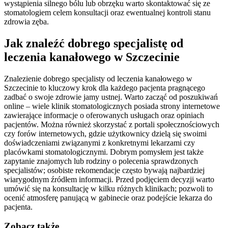
wystąpienia silnego bólu lub obrzęku warto skontaktować się ze
stomatologiem celem konsultacji oraz ewentualnej kontroli stanu
zdrowia zęba.
Jak znaleźć dobrego specjalistę od
leczenia kanałowego w Szczecinie
Znalezienie dobrego specjalisty od leczenia kanałowego w
Szczecinie to kluczowy krok dla każdego pacjenta pragnącego
zadbać o swoje zdrowie jamy ustnej. Warto zacząć od poszukiwań
online – wiele klinik stomatologicznych posiada strony internetowe
zawierające informacje o oferowanych usługach oraz opiniach
pacjentów. Można również skorzystać z portali społecznościowych
czy forów internetowych, gdzie użytkownicy dzielą się swoimi
doświadczeniami związanymi z konkretnymi lekarzami czy
placówkami stomatologicznymi. Dobrym pomysłem jest także
zapytanie znajomych lub rodziny o polecenia sprawdzonych
specjalistów; osobiste rekomendacje często bywają najbardziej
wiarygodnym źródłem informacji. Przed podjęciem decyzji warto
umówić się na konsultację w kilku różnych klinikach; pozwoli to
ocenić atmosferę panującą w gabinecie oraz podejście lekarza do
pacjenta.
Zobacz także