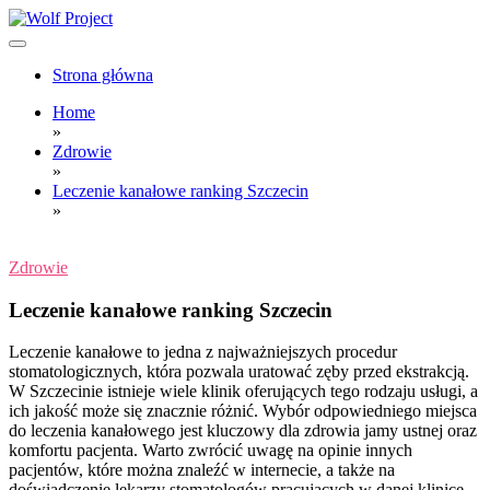
Skip
to
content
Wolf Project
Strona główna
Home
»
Zdrowie
»
Leczenie kanałowe ranking Szczecin
»
Zdrowie
Leczenie kanałowe ranking Szczecin
Leczenie kanałowe to jedna z najważniejszych procedur
stomatologicznych, która pozwala uratować zęby przed ekstrakcją.
W Szczecinie istnieje wiele klinik oferujących tego rodzaju usługi, a
ich jakość może się znacznie różnić. Wybór odpowiedniego miejsca
do leczenia kanałowego jest kluczowy dla zdrowia jamy ustnej oraz
komfortu pacjenta. Warto zwrócić uwagę na opinie innych
pacjentów, które można znaleźć w internecie, a także na
doświadczenie lekarzy stomatologów pracujących w danej klinice.