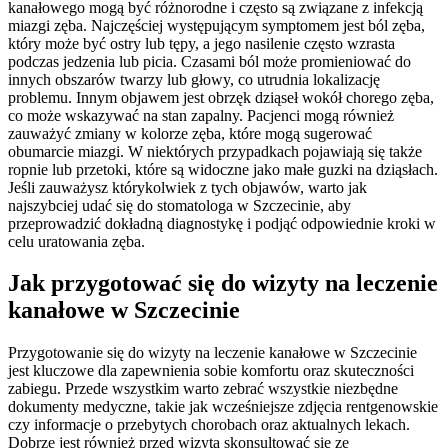
kanałowego mogą być różnorodne i często są związane z infekcją
miazgi zęba. Najczęściej występującym symptomem jest ból zęba,
który może być ostry lub tępy, a jego nasilenie często wzrasta
podczas jedzenia lub picia. Czasami ból może promieniować do
innych obszarów twarzy lub głowy, co utrudnia lokalizację
problemu. Innym objawem jest obrzęk dziąseł wokół chorego zęba,
co może wskazywać na stan zapalny. Pacjenci mogą również
zauważyć zmiany w kolorze zęba, które mogą sugerować
obumarcie miazgi. W niektórych przypadkach pojawiają się także
ropnie lub przetoki, które są widoczne jako małe guzki na dziąsłach.
Jeśli zauważysz którykolwiek z tych objawów, warto jak
najszybciej udać się do stomatologa w Szczecinie, aby
przeprowadzić dokładną diagnostykę i podjąć odpowiednie kroki w
celu uratowania zęba.
Jak przygotować się do wizyty na leczenie
kanałowe w Szczecinie
Przygotowanie się do wizyty na leczenie kanałowe w Szczecinie
jest kluczowe dla zapewnienia sobie komfortu oraz skuteczności
zabiegu. Przede wszystkim warto zebrać wszystkie niezbędne
dokumenty medyczne, takie jak wcześniejsze zdjęcia rentgenowskie
czy informacje o przebytych chorobach oraz aktualnych lekach.
Dobrze jest również przed wizytą skonsultować się ze