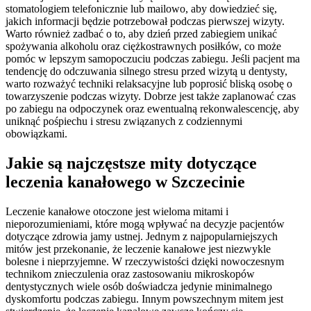
stomatologiem telefonicznie lub mailowo, aby dowiedzieć się,
jakich informacji będzie potrzebował podczas pierwszej wizyty.
Warto również zadbać o to, aby dzień przed zabiegiem unikać
spożywania alkoholu oraz ciężkostrawnych posiłków, co może
pomóc w lepszym samopoczuciu podczas zabiegu. Jeśli pacjent ma
tendencję do odczuwania silnego stresu przed wizytą u dentysty,
warto rozważyć techniki relaksacyjne lub poprosić bliską osobę o
towarzyszenie podczas wizyty. Dobrze jest także zaplanować czas
po zabiegu na odpoczynek oraz ewentualną rekonwalescencję, aby
uniknąć pośpiechu i stresu związanych z codziennymi
obowiązkami.
Jakie są najczęstsze mity dotyczące
leczenia kanałowego w Szczecinie
Leczenie kanałowe otoczone jest wieloma mitami i
nieporozumieniami, które mogą wpływać na decyzje pacjentów
dotyczące zdrowia jamy ustnej. Jednym z najpopularniejszych
mitów jest przekonanie, że leczenie kanałowe jest niezwykle
bolesne i nieprzyjemne. W rzeczywistości dzięki nowoczesnym
technikom znieczulenia oraz zastosowaniu mikroskopów
dentystycznych wiele osób doświadcza jedynie minimalnego
dyskomfortu podczas zabiegu. Innym powszechnym mitem jest